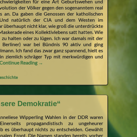
 Schwierigkeiten für eine Art Geburtswehen und
Revolution der Völker gegen den sogenanntem real
 es an. Da gaben die Genossen der katholischen
. Und natürlich der CIA und dem Westen im
 überhaupt nicht klar, wie groß die unterdrückte
Maskerade eines Kollektivlebens satt hatten. Wie
 zu halten oder zu lügen. Ich war damals mit der
n Berliner) war bei Bündnis 90 aktiv und ging
lmann. Ich fand das zwar ganz spannend, hielt es
ein ziemlich schräger Typ mit merkwürdigen und
Continue Reading →
eschichte
sere Demokratie“
Anneliese Wipperling Wahlen in der DDR waren
 Einerseits propagandistisch zu ungeheurer
ab es überhaupt nichts zu entscheiden. Gewählt
ionalen Front. Die Namen standen bereits vorher