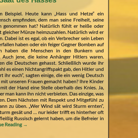
 Beispiel. Heute kann „Hass und Hetze“ ein
Mensch empfinden, dem man seine Freiheit, seine
en genommen hat? Natürlich fühlt er heiße oder
t gleicher Münze heimzuzahlen. Natürlich wird er
. Dabei ist es egal, ob ein Verbrecher sein Leben
erfallen haben oder ein feiger Gegner Bomben auf
dlich haben die Menschen in den Bunkern und
. Auch jene, die keine Anhänger Hitlers waren.
en die Deutschen gehasst. Schließlich wurde ihr
l es einen Nichtangriffspakt gab, den Hitler und
t ihr euch“, sagten einige, die ein wenig Deutsch
n mit unseren Frauen gemacht haben? Ihre Kinder
mit der Hand eine Stelle oberhalb des Knies. Ja,
ber man kann ihn nicht verbieten. Das einzige, was
achen. Dem Nächsten mit Respekt und Mitgefühl zu
ann zu üben. „Wer Wind sät wird Sturm ernten“,
rm gesät und … nur leider trifft es hinterher oft
leißig Russisch gelernt haben, um die Befreier in
ue Reading →