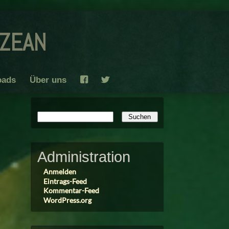
ozean
oads
Über uns
F
T
Administration
Anmelden
Eintrags-Feed
Kommentar-Feed
WordPress.org