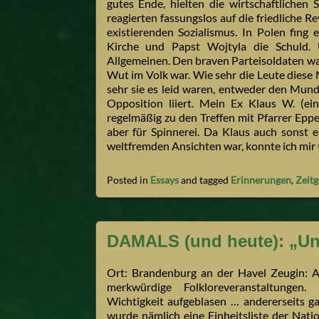
gutes Ende, hielten die wirtschaftlichen
reagierten fassungslos auf die friedliche 
existierenden Sozialismus. In Polen fing
Kirche und Papst Wojtyla die Schuld
Allgemeinen. Den braven Parteisoldaten war
Wut im Volk war. Wie sehr die Leute diese 
sehr sie es leid waren, entweder den Mund
Opposition liiert. Mein Ex Klaus W. (ei
regelmäßig zu den Treffen mit Pfarrer Eppe
aber für Spinnerei. Da Klaus auch sonst 
weltfremden Ansichten war, konnte ich mir
Posted in
Essays
and tagged
Erinnerungen
,
Zeitg
DAMALS (und heute): „Un
Ort: Brandenburg an der Havel Zeugin: 
merkwürdige Folkloreveranstaltungen.
Wichtigkeit aufgeblasen … andererseits g
wurde nämlich eine Einheitsliste der Nat