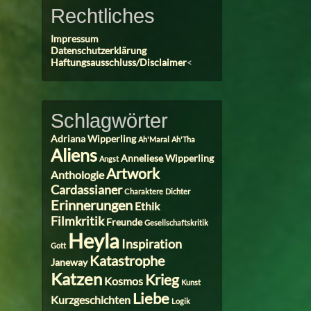
Rechtliches
Impressum
Datenschutzerklärung
Haftungsausschluss/Disclaimer
<
Schlagwörter
Adriana Wipperling
Ah'Maral
Ah'Tha
Aliens
Anneliese Wipperling
Angst
Artwork
Anthologie
Cardassianer
Charaktere
Dichter
Erinnerungen
Ethik
Filmkritik
Freunde
Gesellschaftskritik
Heyla
Inspiration
Gott
Katastrophe
Janeway
Katzen
Krieg
Kosmos
Kunst
Liebe
Kurzgeschichten
Logik