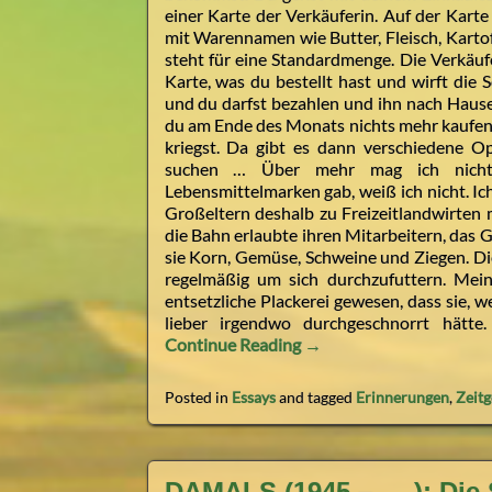
einer Karte der Verkäuferin. Auf der Karte 
mit Warennamen wie Butter, Fleisch, Kartof
steht für eine Standardmenge. Die Verkäuf
Karte, was du bestellt hast und wirft die 
und du darfst bezahlen und ihn nach Hause
du am Ende des Monats nichts mehr kaufen. 
kriegst. Da gibt es dann verschiedene Op
suchen … Über mehr mag ich nicht
Lebensmittelmarken gab, weiß ich nicht. I
Großeltern deshalb zu Freizeitlandwirten
die Bahn erlaubte ihren Mitarbeitern, das 
sie Korn, Gemüse, Schweine und Ziegen. D
regelmäßig um sich durchzufuttern. Mei
entsetzliche Plackerei gewesen, dass sie, 
lieber irgendwo durchgeschnorrt hätte.
Continue Reading →
Posted in
Essays
and tagged
Erinnerungen
,
Zeitg
DAMALS (1945 – ….): Die 