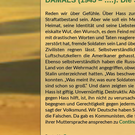
Reden wir über Gefühle. Über Hass zum
Straftatbestand sein. Aber wie soll ein 
Heimat, seine Identität und seine Liebst
eiskalte Wut, den Wunsch, es dem Feind mi
mit drastischen Worten und Taten reagieren
zerstört hat, fremde Soldaten sein Land üb
Zivilisten regnen lässt. Selbstverstän
Luftschutzkellern die Amerikaner gehasst
Ebenso selbstverständlich haben die Russ
Land von der Wehrmacht angegriffen, obwoh
Stalin unterzeichnet hatten. „Was beschwer
konnten. „Was meint ihr, was eure Soldate
sind schon so groß.“ Und dann zeigten sie 
Hass ist giftig. Unvernünftig. Destruktiv. A
gegen Hass hilft, ist, ihn nicht zu verurs
begegnen und Gerechtigkeit gegen jederm
sagt der Volksmund. Wir Deutsche haben Stu
die Falschen. Da gab es Kommunisten, die f
ihrer Muttersprache ansprechen zu
Contin