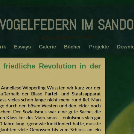
vogelfedern im sand
Amanda und Adriana Landmann
rik
Essays
Galerie
Bücher
Projekte
Downl
friedliche Revolution in der
 Anneliese Wipperling Wussten wir kurz vor der
ßerhalb der Blase Partei- und Staatsapparat
dass vieles schon lange nicht mehr rund lief. Man
tage durch den bösen Westen und den leider noch
nschen. Der Sozialismus war eine gute Sache, die
len Klassiker des Marxismus -Leninismus sich gar
40 Jahre lang irgendwie funktioniert hatte, musste
glaubten viele Genossen bis zum Schluss an ein