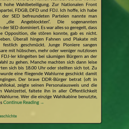
t hohe Wahlbeteiligung. Zur Nationalen Front
rtei, FDGB, DFD und FDJ. Ich hoffe, ich habe
t der SED befreundeten Parteien nannte man
h „die Angeblockten“. Die sogenannten
er SED dominiert. Es war alles so geregelt, dass
e Opposition, die stören konnte, gab es nicht.
eben. Überall hingen Fahnen und Plakate mit
festlich geschmückt. Junge Pioniere sangen
basare mit hübschen, mehr oder weniger nutzlosen
 FDJ-ler klingelten bei säumigen Bürgern an der
Wahl zu gehen. Manche machten sich dann leise
en sich bis 18.00 Uhr oder stellten sich tot. Zu
wurde eine fliegende Wahlurne geschickt damit
engingen. Der brave DDR-Bürger betrat (oft in
ahllokal, zeigte seinen Personalausweis und die
Wahlzettel, faltete ihn in aller Öffentlichkeit
 Wahlurne. Wer die einzige Wahlkabine benutzte,
as
Continue Reading →
eschichte