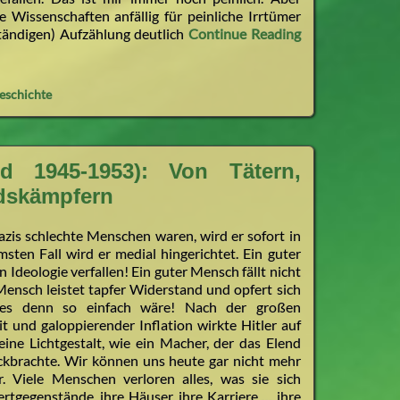
 Wissenschaften anfällig für peinliche Irrtümer
ständigen) Aufzählung deutlich
Continue Reading
eschichte
 1945-1953): Von Tätern,
ndskämpfern
azis schlechte Menschen waren, wird er sofort in
msten Fall wird er medial hingerichtet. Ein guter
Ideologie verfallen! Ein guter Mensch fällt nicht
ensch leistet tapfer Widerstand und opfert sich
es denn so einfach wäre! Nach der großen
t und galoppierender Inflation wirkte Hitler auf
eine Lichtgestalt, wie ein Macher, der das Elend
kbrachte. Wir können uns heute gar nicht mehr
. Viele Menschen verloren alles, was sie sich
ertgegenstände, ihre Häuser, ihre Karriere … ihre