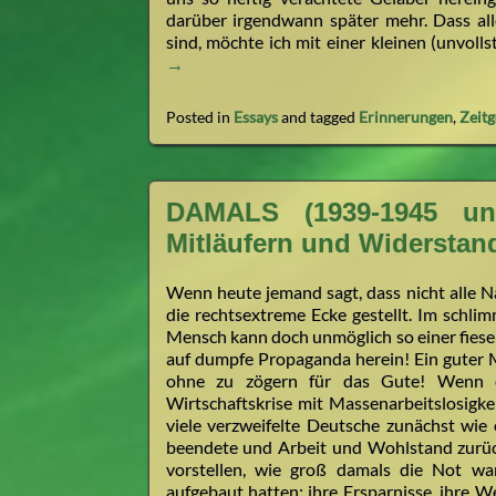
darüber irgendwann später mehr. Dass alle
sind, möchte ich mit einer kleinen (unvoll
→
Posted in
Essays
and tagged
Erinnerungen
,
Zeitg
DAMALS (1939-1945 und
Mitläufern und Widersta
Wenn heute jemand sagt, dass nicht alle N
die rechtsextreme Ecke gestellt. Im schlim
Mensch kann doch unmöglich so einer fiesen 
auf dumpfe Propaganda herein! Ein guter M
ohne zu zögern für das Gute! Wenn 
Wirtschaftskrise mit Massenarbeitslosigkei
viele verzweifelte Deutsche zunächst wie 
beendete und Arbeit und Wohlstand zurüc
vorstellen, wie groß damals die Not war
aufgebaut hatten: ihre Ersparnisse, ihre W