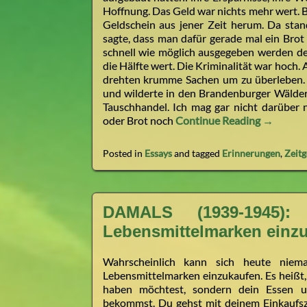
Hoffnung. Das Geld war nichts mehr wert. Be
Geldschein aus jener Zeit herum. Da sta
sagte, dass man dafür gerade mal ein Bro
schnell wie möglich ausgegeben werden d
die Hälfte wert. Die Kriminalität war hoch. A
drehten krumme Sachen um zu überleben. M
und wilderte in den Brandenburger Wälder
Tauschhandel. Ich mag gar nicht darüber
oder Brot noch
Continue Reading →
Posted in
Essays
and tagged
Erinnerungen
,
Zeitg
DAMALS (1939-1945)
Lebensmittelmarken einz
Wahrscheinlich kann sich heute niem
Lebensmittelmarken einzukaufen. Es heißt,
haben möchtest, sondern dein Essen un
bekommst. Du gehst mit deinem Einkaufsz