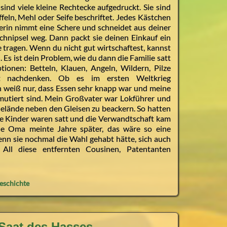
sind viele kleine Rechtecke aufgedruckt. Sie sind
feln, Mehl oder Seife beschriftet. Jedes Kästchen
erin nimmt eine Schere und schneidet aus deiner
Schnipsel weg. Dann packt sie deinen Einkauf ein
 tragen. Wenn du nicht gut wirtschaftest, kannst
Es ist dein Problem, wie du dann die Familie satt
tionen: Betteln, Klauen, Angeln, Wildern, Pilze
 nachdenken. Ob es im ersten Weltkrieg
ch weiß nur, dass Essen sehr knapp war und meine
 mutiert sind. Mein Großvater war Lokführer und
Gelände neben den Gleisen zu beackern. So hatten
ie Kinder waren satt und die Verwandtschaft kam
ne Oma meinte Jahre später, das wäre so eine
wenn sie nochmal die Wahl gehabt hätte, sich auch
 All diese entfernten Cousinen, Patentanten
eschichte
Saat des Hasses