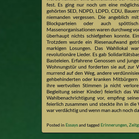
fest. Es ging nur noch um eine möglichs
gehörten SED, NDPD, LDPD, CDU, Bauernpa
niemanden vergessen. Die angeblich mi
Blockparteien oder auch spöttisc
Massenorganisationen waren durchweg von d
überhaupt nichts schiefgehen konnte. Ein
Trotzdem wurde ein Riesenaufwand getri
markigen Losungen. Das Wahllokal war 
revolutionäre Lieder. Es gab Solidaritäts
Basteleien. Erfahrene Genossen und junge
Wohnungstür und forderten sie auf, zur 
murrend auf den Weg, andere verdünnisiert
gehbehinderten oder kranken Mitbürgern 
ihre wertvollen Stimmen ja nicht verlor
Begleitung seiner Kinder) feierlich das W
Wahlbenachrichtigung vor, empfing seinen 
feierlich zusammen und steckte ihn in die
war verdächtig und wenn man auch noch d
Posted in
Essays
and tagged
Erinnerungen
,
Zeitg