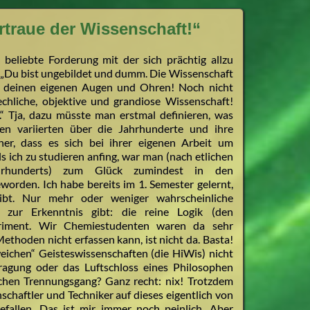
traue der Wissenschaft!“
 beliebte Forderung mit der sich prächtig allzu
: „Du bist ungebildet und dumm. Die Wissenschaft
cht deinen eigenen Augen und Ohren! Noch nicht
chliche, objektive und grandiose Wissenschaft!
“ Tja, dazu müsste man erstmal definieren, was
en variierten über die Jahrhunderte und ihre
er, dass es sich bei ihrer eigenen Arbeit um
 ich zu studieren anfing, war man (nach etlichen
ahrhunderts) zum Glück zumindest in den
worden. Ich habe bereits im 1. Semester gelernt,
ibt. Nur mehr oder weniger wahrscheinliche
ur Erkenntnis gibt: die reine Logik (den
riment. Wir Chemiestudenten waren da sehr
thoden nicht erfassen kann, ist nicht da. Basta!
ichen“ Geisteswissenschaften (die HiWis) nicht
agung oder das Luftschloss eines Philosophen
schen Trennungsgang? Ganz recht: nix! Trotzdem
schaftler und Techniker auf dieses eigentlich von
efallen. Das ist mir immer noch peinlich. Aber