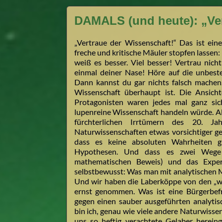
DAMALS (und heute): „Ver
„Vertraue der Wissenschaft!“ Das ist eine
freche und kritische Mäuler stopfen lassen
weiß es besser. Viel besser! Vertrau ni
einmal deiner Nase! Höre auf die unbeste
Dann kannst du gar nichts falsch machen.
Wissenschaft überhaupt ist. Die Ansicht
Protagonisten waren jedes mal ganz sich
lupenreine Wissenschaft handeln würde. Als
fürchterlichen Irrtümern des 20. J
Naturwissenschaften etwas vorsichtiger ge
dass es keine absoluten Wahrheiten g
Hypothesen. Und dass es zwei Wege z
mathematischen Beweis) und das Expe
selbstbewusst: Was man mit analytischen Me
Und wir haben die Laberköppe von den „we
ernst genommen. Was ist eine Bürgerbefr
gegen einen sauber ausgeführten analyti
bin ich, genau wie viele andere Naturwissen
uns so heftig verachtete Gelaber hereing