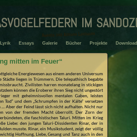
asvogelfedern im sandoz
Amanda und Adriana Landmann
Lyrik
Essays
Galerie
Bücher
Projekte
Download
ng mitten im Feuer“
ottgleiche Energiewesen aus einem anderen Universum
e Städte liegen in Trümmern. Die telepathisch begabte
ssbraucht. Zivilisten harren monatelang in stickigen
tzdem können die Eroberer ihren Sieg nicht ungestört
ieger mit geheimnisvollen mentalen Gaben, leisten
en Tod“ und dem „Schrumpfen in der Kälte“ versetzen
 … Aber der Feind lässt sich nicht aufhalten. Nicht nur
en von der fremden Macht überrollt. Der Zorn der
Verbündeten, die faschistischen Taluri. Mitten im Krieg
e Liebe: den jungen Taluri-Dissidenten Rinar, der in
lden musste. Rinar, ein Musikstudent, zeigt der völlig
wichtig Hoffnung, Liebe, Gesang und Tanz auch in den