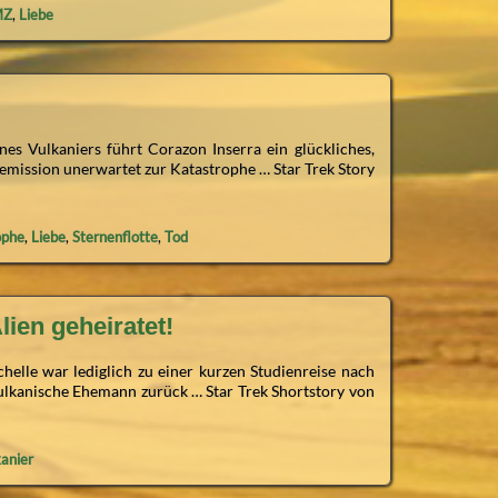
MZ
,
Liebe
nes Vulkaniers führt Corazon Inserra ein glückliches,
emission unerwartet zur Katastrophe … Star Trek Story
ophe
,
Liebe
,
Sternenflotte
,
Tod
lien geheiratet!
ichelle war lediglich zu einer kurzen Studienreise nach
lkanische Ehemann zurück … Star Trek Shortstory von
anier