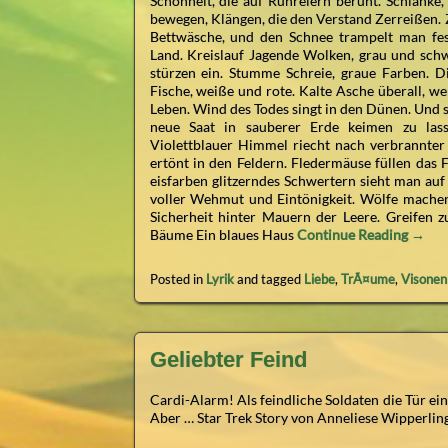
Schönheit, die auf Rühreiern beruht. Schlanke
bewegen, Klängen, die den Verstand Zerreißen. 
Bettwäsche, und den Schnee trampelt man fes
Land. Kreislauf Jagende Wolken, grau und schw
stürzen ein. Stumme Schreie, graue Farben. 
Fische, weiße und rote. Kalte Asche überall, weh
Leben. Wind des Todes singt in den Dünen. Und sc
neue Saat in sauberer Erde keimen zu las
Violettblauer Himmel riecht nach verbrannter Ha
ertönt in den Feldern. Fledermäuse füllen das 
eisfarben glitzerndes Schwertern sieht man au
voller Wehmut und Eintönigkeit. Wölfe machen 
Sicherheit hinter Mauern der Leere. Greifen z
Bäume Ein blaues Haus
Continue Reading →
Posted in
Lyrik
and tagged
Liebe
,
TrÃ¤ume
,
Visonen
Geliebter Feind
Cardi-Alarm! Als feindliche Soldaten die Tür ei
Aber … Star Trek Story von Anneliese Wipperlin