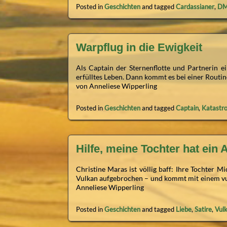
Posted in
Geschichten
and tagged
Cardassianer
,
D
Warpflug in die Ewigkeit
Als Captain der Sternenflotte und Partnerin ei
erfülltes Leben. Dann kommt es bei einer Routin
von Anneliese Wipperling
Posted in
Geschichten
and tagged
Captain
,
Katastr
Hilfe, meine Tochter hat ein A
Christine Maras ist völlig baff: Ihre Tochter M
Vulkan aufgebrochen – und kommt mit einem vu
Anneliese Wipperling
Posted in
Geschichten
and tagged
Liebe
,
Satire
,
Vulk