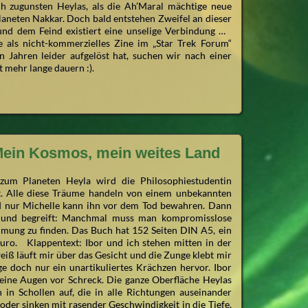
ch zugunsten Heylas, als die Ah’Maral mächtige neue
laneten Nakkar. Doch bald entstehen Zweifel an dieser
 und dem Feind existiert eine unselige Verbindung …
 als nicht-kommerzielles Zine im „Star Trek Forum“
n Jahren leider aufgelöst hat, suchen wir nach einer
t mehr lange dauern :).
 Mein Kosmos, mein weites Land
 zum Planeten Heyla wird die Philosophiestudentin
t. Alle diese Träume handeln von einem unbekannten
nd nur Michelle kann ihn vor dem Tod bewahren. Dann
r und begreift: Manchmal muss man kompromisslose
mung zu finden. Das Buch hat 152 Seiten DIN A5, ein
uro. Klappentext: Ibor und ich stehen mitten in der
iß läuft mir über das Gesicht und die Zunge klebt mir
 doch nur ein unartikuliertes Krächzen hervor. Ibor
 seine Augen vor Schreck. Die ganze Oberfläche Heylas
 in Schollen auf, die in alle Richtungen auseinander
der sinken mit rasender Geschwindigkeit in die Tiefe.