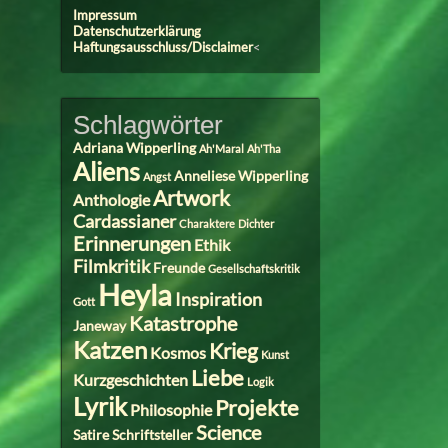
Impressum
Datenschutzerklärung
Haftungsausschluss/Disclaimer
<
Schlagwörter
Adriana Wipperling
Ah'Maral
Ah'Tha
Aliens
Anneliese Wipperling
Angst
Artwork
Anthologie
Cardassianer
Charaktere
Dichter
Erinnerungen
Ethik
Filmkritik
Freunde
Gesellschaftskritik
Heyla
Inspiration
Gott
Katastrophe
Janeway
Katzen
Krieg
Kosmos
Kunst
Liebe
Kurzgeschichten
Logik
Lyrik
Projekte
Philosophie
Science
Satire
Schriftsteller