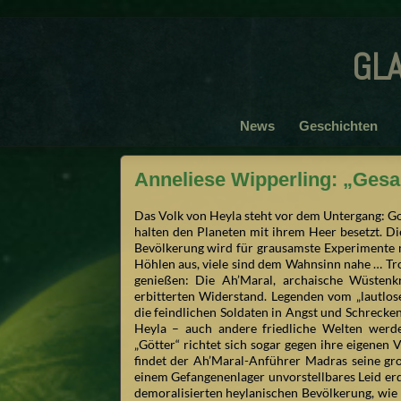
gl
News
Geschichten
Anneliese Wipperling: „Gesa
Das Volk von Heyla steht vor dem Untergang: G
halten den Planeten mit ihrem Heer besetzt. Di
Bevölkerung wird für grausamste Experimente mi
Höhlen aus, viele sind dem Wahnsinn nahe … Tro
genießen: Die Ah’Maral, archaische Wüstenkr
erbitterten Widerstand. Legenden vom „lautlos
die feindlichen Soldaten in Angst und Schrecken
Heyla – auch andere friedliche Welten werd
„Götter“ richtet sich sogar gegen ihre eigenen 
findet der Ah’Maral-Anführer Madras seine groß
einem Gefangenenlager unvorstellbares Leid erdu
demoralisierten heylanischen Bevölkerung, wie 