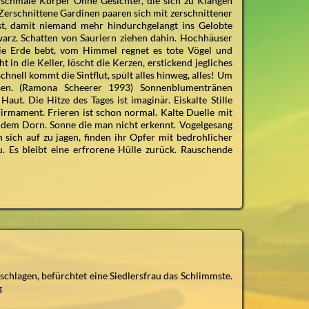
, schmale Körper Ohne Gesichter, die sich zu Klängen
Zerschnittene Gardinen paaren sich mit zerschnittener
t, damit niemand mehr hindurchgelangt ins Gelobte
arz. Schatten von Sauriern ziehen dahin. Hochhäuser
Die Erde bebt, vom Himmel regnet es tote Vögel und
t in die Keller, löscht die Kerzen, erstickend jegliches
hnell kommt die Sintflut, spült alles hinweg, alles! Um
sen. (Ramona Scheerer 1993) Sonnenblumentränen
ut. Die Hitze des Tages ist imaginär. Eiskalte Stille
Firmament. Frieren ist schon normal. Kalte Duelle mit
f dem Dorn. Sonne die man nicht erkennt. Vogelgesang
sich auf zu jagen, finden ihr Opfer mit bedrohlicher
u. Es bleibt eine erfrorene Hülle zurück. Rauschende
nschlagen, befürchtet eine Siedlersfrau das Schlimmste.
g