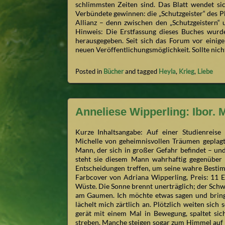
schlimmsten Zeiten sind. Das Blatt wendet si
Verbündete gewinnen: die „Schutzgeister“ des P
Allianz – denn zwischen den „Schutzgeistern“
Hinweis: Die Erstfassung dieses Buches wurde
herausgegeben. Seit sich das Forum vor einige
neuen Veröffentlichungsmöglichkeit. Sollte nich
Posted in
Bücher
and tagged
Heyla
,
Krieg
,
Liebe
Anneliese Wipperling: Ibor.
Kurze Inhaltsangabe: Auf einer Studienreise
Michelle von geheimnisvollen Träumen geplag
Mann, der sich in großer Gefahr befindet – u
steht sie diesem Mann wahrhaftig gegenübe
Entscheidungen treffen, um seine wahre Bestim
Farbcover von Adriana Wipperling, Preis: 11 E
Wüste. Die Sonne brennt unerträglich; der Schwe
am Gaumen. Ich möchte etwas sagen und bringe
lächelt mich zärtlich an. Plötzlich weiten sich
gerät mit einem Mal in Bewegung, spaltet sich
streben. Manche steigen sogar zum Himmel auf o