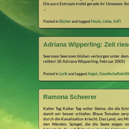
Die pure Entropie treibt gerade ihr Unwesen. Ib
…
Posted in
Bücher
and tagged
Heyla
,
Liebe
,
SciFi
Adriana Wipperling: Zeit rie
Seerosen Seerosen blühen verborgen unter dem g
reißen! (© Adriana Wipperling, Februar 2005)
Posted in
Lyrik
and tagged
Angst
,
Gesellschaftskriti
Ramona Scheerer
Kalter Tag Kalter Tag voller Steine, die die Sc
damit wir besser schlafen. Blaue Tomaten zerp
durch die Kanalisation kriecht. Das Land, wo Mi
den Wänden. Spiegel, die die Seele zeigen v