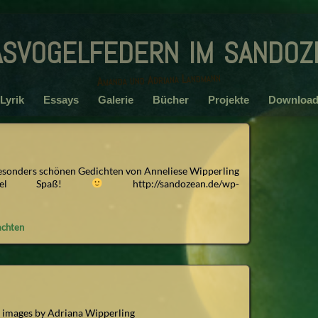
asvogelfedern im sandoz
Amanda und Adriana Landmann
Lyrik
Essays
Galerie
Bücher
Projekte
Download
besonders schönen Gedichten von Anneliese Wipperling
Viel Spaß!
http://sandozean.de/wp-
chten
All images by Adriana Wipperling