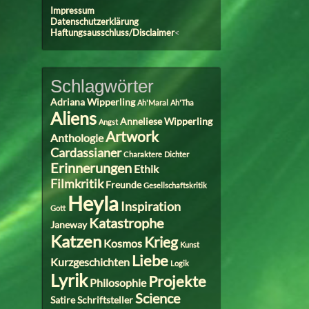
Impressum
Datenschutzerklärung
Haftungsausschluss/Disclaimer
<
Schlagwörter
Adriana Wipperling
Ah'Maral
Ah'Tha
Aliens
Anneliese Wipperling
Angst
Artwork
Anthologie
Cardassianer
Charaktere
Dichter
Erinnerungen
Ethik
Filmkritik
Freunde
Gesellschaftskritik
Heyla
Inspiration
Gott
Katastrophe
Janeway
Katzen
Krieg
Kosmos
Kunst
Liebe
Kurzgeschichten
Logik
Lyrik
Projekte
Philosophie
Science
Satire
Schriftsteller