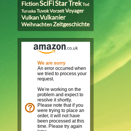
SciFi
Star Trek
Fiction
Tod
Voyager
Tuvok
Vorzeit
Turuska
Vulkanier
Vulkan
Zeitgeschichte
Weihnachten