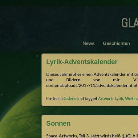
gl
News
Geschichten
Lyrik-Adventskalender
Dieses Jahr gibt es einen Adventskalender mit 
und Bildern von mir. 
content/uploads/2017/11/adventskalender.html
Posted in
Galerie
and tagged
Artwork
,
Lyrik
,
Weihna
Sonnen
Space-Artworks, Teil 3. Jetzt wirds heiß ;). (C) 