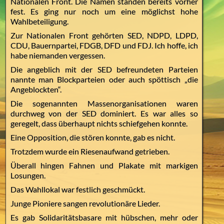
Nationalen Front. Die Namen standen bereits vorher
fest. Es ging nur noch um eine möglichst hohe
Wahlbeteiligung.
Zur Nationalen Front gehörten SED, NDPD, LDPD,
CDU, Bauernpartei, FDGB, DFD und FDJ. Ich hoffe, ich
habe niemanden vergessen.
Die angeblich mit der SED befreundeten Parteien
nannte man Blockparteien oder auch spöttisch „die
Angeblockten“.
Die sogenannten Massenorganisationen waren
durchweg von der SED dominiert. Es war alles so
geregelt, dass überhaupt nichts schiefgehen konnte.
Eine Opposition, die stören konnte, gab es nicht.
Trotzdem wurde ein Riesenaufwand getrieben.
Überall hingen Fahnen und Plakate mit markigen
Losungen.
Das Wahllokal war festlich geschmückt.
Junge Pioniere sangen revolutionäre Lieder.
Es gab Solidaritätsbasare mit hübschen, mehr oder