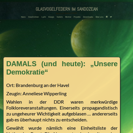
glasvogelfedern im sandozean
Amanda und Adriana Landmann
News
Geschichten
Lyrik
Essays
Galerie
Bücher
Projekte
Downloads
Über uns
F
T
DAMALS (und heute): „Unsere
Demokratie“
Ort: Brandenburg an der Havel
Zeugin: Anneliese Wipperling
Wahlen in der DDR waren merkwürdige
Folkloreveranstaltungen. Einerseits propagandistisch
zu ungeheurer Wichtigkeit aufgeblasen … andererseits
gab es überhaupt nichts zu entscheiden.
Gewählt wurde nämlich eine Einheitsliste der