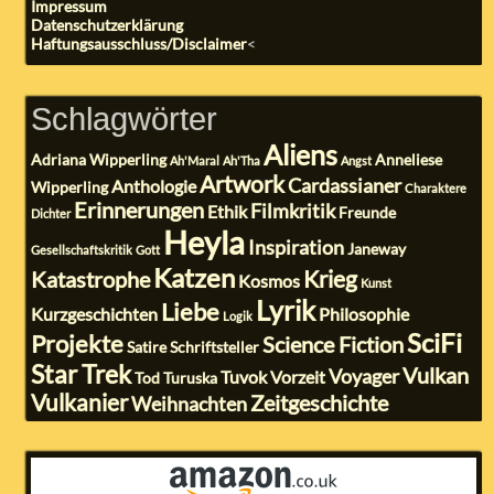
Impressum
Datenschutzerklärung
Haftungsausschluss/Disclaimer
<
Schlagwörter
Aliens
Adriana Wipperling
Anneliese
Ah'Maral
Ah'Tha
Angst
Artwork
Cardassianer
Anthologie
Wipperling
Charaktere
Erinnerungen
Filmkritik
Ethik
Freunde
Dichter
Heyla
Inspiration
Janeway
Gesellschaftskritik
Gott
Katzen
Krieg
Katastrophe
Kosmos
Kunst
Lyrik
Liebe
Kurzgeschichten
Philosophie
Logik
SciFi
Projekte
Science Fiction
Satire
Schriftsteller
Star Trek
Vulkan
Voyager
Tuvok
Vorzeit
Tod
Turuska
Vulkanier
Zeitgeschichte
Weihnachten