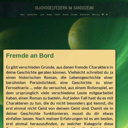
glasvogelfedern im sandozean
Amanda und Adriana Landmann
F
T
News
Geschichten
Lyrik
Essays
Galerie
Bücher
Projekte
Downloads
Über uns
Fremde an Bord
Es gibt verschieden Gründe, aus denen fremde Charaktere in
deine Geschichte geraten können. Vielleicht schreibst du ja
einen historischen Roman, die Lebensgeschichte einer
berühmten Persönlichkeit, eine Geschichte zu einer
Fernsehserie … oder du versuchst, aus einem Rollenspiel, an
dem ursprünglich viele verschiedene Leute mitgearbeitet
haben, einen Roman zu basteln. Auf jeden Fall hast du es mit
Charakteren zu tun, die du nicht besonders gut kennst, die
erst einmal nicht Geist von deinem Geist sind. Damit sie in
deiner Geschichte funktionieren, musst du dir etwas
einfallen lassen. Nach meinen Erfahrungen ist es am besten,
erst einmal herauszufinden, zu welcher Kategorie diese