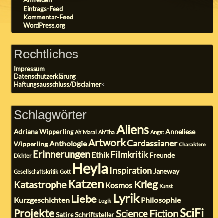
Anmelden
Eintrags-Feed
Kommentar-Feed
WordPress.org
Rechtliches
Impressum
Datenschutzerklärung
Haftungsausschluss/Disclaimer
<
Schlagwörter
Aliens
Adriana Wipperling
Anneliese
Ah'Maral
Ah'Tha
Angst
Artwork
Cardassianer
Anthologie
Wipperling
Charaktere
Erinnerungen
Filmkritik
Ethik
Freunde
Dichter
Heyla
Inspiration
Janeway
Gesellschaftskritik
Gott
Katzen
Krieg
Katastrophe
Kosmos
Kunst
Lyrik
Liebe
Kurzgeschichten
Philosophie
Logik
SciFi
Projekte
Science Fiction
Satire
Schriftsteller