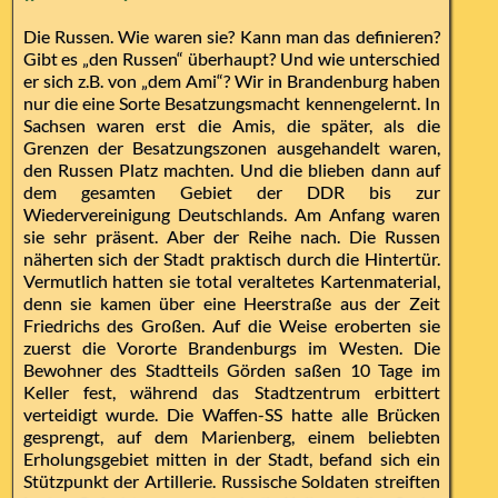
Die Russen. Wie waren sie? Kann man das definieren?
Gibt es „den Russen“ überhaupt? Und wie unterschied
er sich z.B. von „dem Ami“? Wir in Brandenburg haben
nur die eine Sorte Besatzungsmacht kennengelernt. In
Sachsen waren erst die Amis, die später, als die
Grenzen der Besatzungszonen ausgehandelt waren,
den Russen Platz machten. Und die blieben dann auf
dem gesamten Gebiet der DDR bis zur
Wiedervereinigung Deutschlands. Am Anfang waren
sie sehr präsent. Aber der Reihe nach. Die Russen
näherten sich der Stadt praktisch durch die Hintertür.
Vermutlich hatten sie total veraltetes Kartenmaterial,
denn sie kamen über eine Heerstraße aus der Zeit
Friedrichs des Großen. Auf die Weise eroberten sie
zuerst die Vororte Brandenburgs im Westen. Die
Bewohner des Stadtteils Görden saßen 10 Tage im
Keller fest, während das Stadtzentrum erbittert
verteidigt wurde. Die Waffen-SS hatte alle Brücken
gesprengt, auf dem Marienberg, einem beliebten
Erholungsgebiet mitten in der Stadt, befand sich ein
Stützpunkt der Artillerie. Russische Soldaten streiften