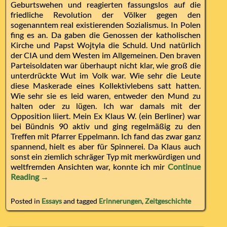
Geburtswehen und reagierten fassungslos auf die
friedliche Revolution der Völker gegen den
sogenanntem real existierenden Sozialismus. In Polen
fing es an. Da gaben die Genossen der katholischen
Kirche und Papst Wojtyla die Schuld. Und natürlich
der CIA und dem Westen im Allgemeinen. Den braven
Parteisoldaten war überhaupt nicht klar, wie groß die
unterdrückte Wut im Volk war. Wie sehr die Leute
diese Maskerade eines Kollektivlebens satt hatten.
Wie sehr sie es leid waren, entweder den Mund zu
halten oder zu lügen. Ich war damals mit der
Opposition liiert. Mein Ex Klaus W. (ein Berliner) war
bei Bündnis 90 aktiv und ging regelmäßig zu den
Treffen mit Pfarrer Eppelmann. Ich fand das zwar ganz
spannend, hielt es aber für Spinnerei. Da Klaus auch
sonst ein ziemlich schräger Typ mit merkwürdigen und
weltfremden Ansichten war, konnte ich mir
Continue
Reading →
Posted in
Essays
and tagged
Erinnerungen
,
Zeitgeschichte