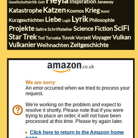
Inspiration
Janeway
Gesellschaftskritik
Gott
Katzen
Krieg
Katastrophe
Kosmos
Kunst
Lyrik
Liebe
Kurzgeschichten
Philosophie
Logik
SciFi
Projekte
Science Fiction
Satire
Schriftsteller
Star Trek
Vulkan
Voyager
Tuvok
Vorzeit
Tod
Turuska
Vulkanier
Zeitgeschichte
Weihnachten