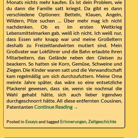
Monats nichts mehr kaufen. Es ist dein Problem, wie
du dann die Familie satt kriegst. Da gibt es dann
verschiedene Optionen: Betteln, Klauen, Angeln,
Wildern, Pilze suchen … Über mehr mag ich nicht
nachdenken. Ob es im ersten Weltkrieg
Lebensmittelmarken gab, weiß ich nicht. Ich weiß nur,
dass Essen sehr knapp war und meine Großeltern
deshalb zu Freizeitlandwirten mutiert sind. Mein
Großvater war Lokführer und die Bahn erlaubte ihren
Mitarbeitern, das Gelände neben den Gleisen zu
beackern. So hatten sie Korn, Gemüse, Schweine und
Ziegen. Die Kinder waren satt und die Verwandtschaft
kam regelmäßig um sich durchzufuttern. Meine Oma
meinte Jahre später, das wäre so eine entsetzliche
Plackerei gewesen, dass sie, wenn sie nochmal die
Wahl gehabt hätte, sich auch lieber irgendwo
durchgeschnorrt hätte. All diese entfernten Cousinen,
Patentanten
Continue Reading →
Posted in
Essays
and tagged
Erinnerungen
,
Zeitgeschichte