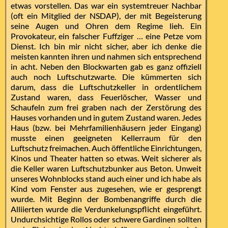
etwas vorstellen. Das war ein systemtreuer Nachbar
(oft ein Mitglied der NSDAP), der mit Begeisterung
seine Augen und Ohren dem Regime lieh. Ein
Provokateur, ein falscher Fuffziger … eine Petze vom
Dienst. Ich bin mir nicht sicher, aber ich denke die
meisten kannten ihren und nahmen sich entsprechend
in acht. Neben den Blockwarten gab es ganz offiziell
auch noch Luftschutzwarte. Die kümmerten sich
darum, dass die Luftschutzkeller in ordentlichem
Zustand waren, dass Feuerlöscher, Wasser und
Schaufeln zum frei graben nach der Zerstörung des
Hauses vorhanden und in gutem Zustand waren. Jedes
Haus (bzw. bei Mehrfamilienhäusern jeder Eingang)
musste einen geeigneten Kellerraum für den
Luftschutz freimachen. Auch öffentliche Einrichtungen,
Kinos und Theater hatten so etwas. Weit sicherer als
die Keller waren Luftschutzbunker aus Beton. Unweit
unseres Wohnblocks stand auch einer und ich habe als
Kind vom Fenster aus zugesehen, wie er gesprengt
wurde. Mit Beginn der Bombenangriffe durch die
Alliierten wurde die Verdunkelungspflicht eingeführt.
Undurchsichtige Rollos oder schwere Gardinen sollten