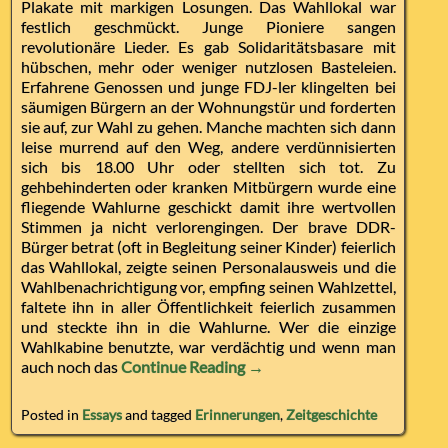
Plakate mit markigen Losungen. Das Wahllokal war
festlich geschmückt. Junge Pioniere sangen
revolutionäre Lieder. Es gab Solidaritätsbasare mit
hübschen, mehr oder weniger nutzlosen Basteleien.
Erfahrene Genossen und junge FDJ-ler klingelten bei
säumigen Bürgern an der Wohnungstür und forderten
sie auf, zur Wahl zu gehen. Manche machten sich dann
leise murrend auf den Weg, andere verdünnisierten
sich bis 18.00 Uhr oder stellten sich tot. Zu
gehbehinderten oder kranken Mitbürgern wurde eine
fliegende Wahlurne geschickt damit ihre wertvollen
Stimmen ja nicht verlorengingen. Der brave DDR-
Bürger betrat (oft in Begleitung seiner Kinder) feierlich
das Wahllokal, zeigte seinen Personalausweis und die
Wahlbenachrichtigung vor, empfing seinen Wahlzettel,
faltete ihn in aller Öffentlichkeit feierlich zusammen
und steckte ihn in die Wahlurne. Wer die einzige
Wahlkabine benutzte, war verdächtig und wenn man
auch noch das
Continue Reading →
Posted in
Essays
and tagged
Erinnerungen
,
Zeitgeschichte