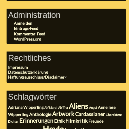
Administration
Anmelden
Eintrags-Feed
Kommentar-Feed
WordPress.org
Rechtliches
Impressum
Datenschutzerklärung
Haftungsausschluss/Disclaimer
<
Schlagwörter
Aliens
Adriana Wipperling
Anneliese
Ah'Maral
Ah'Tha
Angst
Artwork
Cardassianer
Anthologie
Wipperling
Charaktere
Erinnerungen
Filmkritik
Ethik
Freunde
Dichter
Heyla