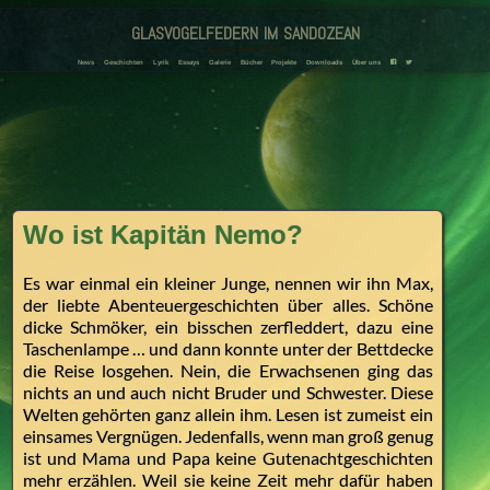
glasvogelfedern im sandozean
Amanda und Adriana Landmann
News
Geschichten
Lyrik
Essays
Galerie
Bücher
Projekte
Downloads
Über uns
F
T
Wo ist Kapitän Nemo?
Es war einmal ein kleiner Junge, nennen wir ihn Max,
der liebte Abenteuergeschichten über alles. Schöne
dicke Schmöker, ein bisschen zerfleddert, dazu eine
Taschenlampe … und dann konnte unter der Bettdecke
die Reise losgehen. Nein, die Erwachsenen ging das
nichts an und auch nicht Bruder und Schwester. Diese
Welten gehörten ganz allein ihm. Lesen ist zumeist ein
einsames Vergnügen. Jedenfalls, wenn man groß genug
ist und Mama und Papa keine Gutenachtgeschichten
mehr erzählen. Weil sie keine Zeit mehr dafür haben