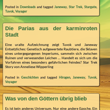
Posted in
Downloads
and tagged
Janeway
,
Star Trek
,
Stargate
,
Tuvok
,
Voyager
Die Parias aus der karminroten
Stadt
Eine uralte Aufzeichnung zeigt Tuvok und Janeway
Entsetzliches: Genetisch aufgewertete Raubtiere, die Sklaven
eines untergegangenen Imperiums, sammeln sich zwischen
Ruinen und verwesenden Leichen … Handelt es sich um die
Vorfahren eines besonders gefährlichen Feindes? Star Trek
Story von Anneliese Wipperling
Posted in
Geschichten
and tagged
Hirogen
,
Janeway
,
Tuvok
,
Voyager
Was von den Göttern übrig blieb
Es ist kein anderes Universum. Nur eine andere Epoche. Ein