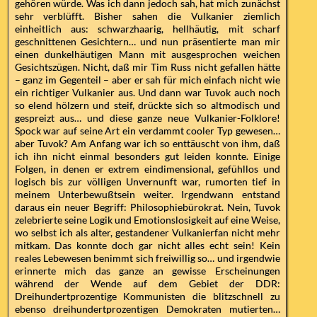
gehören würde. Was ich dann jedoch sah, hat mich zunächst
sehr verblüfft. Bisher sahen die Vulkanier ziemlich
einheitlich aus: schwarzhaarig, hellhäutig, mit scharf
geschnittenen Gesichtern… und nun präsentierte man mir
einen dunkelhäutigen Mann mit ausgesprochen weichen
Gesichtszügen. Nicht, daß mir Tim Russ nicht gefallen hätte
– ganz im Gegenteil – aber er sah für mich einfach nicht wie
ein richtiger Vulkanier aus. Und dann war Tuvok auch noch
so elend hölzern und steif, drückte sich so altmodisch und
gespreizt aus… und diese ganze neue Vulkanier-Folklore!
Spock war auf seine Art ein verdammt cooler Typ gewesen…
aber Tuvok? Am Anfang war ich so enttäuscht von ihm, daß
ich ihn nicht einmal besonders gut leiden konnte. Einige
Folgen, in denen er extrem eindimensional, gefühllos und
logisch bis zur völligen Unvernunft war, rumorten tief in
meinem Unterbewußtsein weiter. Irgendwann entstand
daraus ein neuer Begriff: Philosophiebürokrat. Nein, Tuvok
zelebrierte seine Logik und Emotionslosigkeit auf eine Weise,
wo selbst ich als alter, gestandener Vulkanierfan nicht mehr
mitkam. Das konnte doch gar nicht alles echt sein! Kein
reales Lebewesen benimmt sich freiwillig so… und irgendwie
erinnerte mich das ganze an gewisse Erscheinungen
während der Wende auf dem Gebiet der DDR:
Dreihundertprozentige Kommunisten die blitzschnell zu
ebenso dreihundertprozentigen Demokraten mutierten…