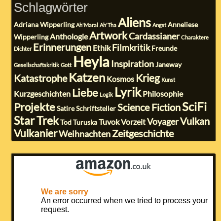
Schlagwörter
Aliens
Adriana Wipperling
Anneliese
Ah'Maral
Ah'Tha
Angst
Artwork
Cardassianer
Anthologie
Wipperling
Charaktere
Erinnerungen
Filmkritik
Ethik
Freunde
Dichter
Heyla
Inspiration
Janeway
Gesellschaftskritik
Gott
Katzen
Krieg
Katastrophe
Kosmos
Kunst
Lyrik
Liebe
Kurzgeschichten
Philosophie
Logik
SciFi
Projekte
Science Fiction
Satire
Schriftsteller
Star Trek
Vulkan
Voyager
Tuvok
Vorzeit
Tod
Turuska
Vulkanier
Zeitgeschichte
Weihnachten