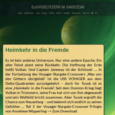
glasvogelfedern im sandozean
Amanda und Adriana Landmann
F
T
News
Geschichten
Lyrik
Essays
Galerie
Bücher
Projekte
Downloads
Über uns
Heimkehr in die Fremde
Es ist kein anderes Universum. Nur eine andere Epoche. Ein
alter Feind plant seine Rückkehr. Die Hoffnung der Erde
heißt Vulkan. Und Captain Janeway ist der Schlüssel …. In
der Fortsetzung des Voyager-Stargate-Crossovers „Was von
den Göttern übrigblieb“ ist die USS VOYAGER aus dem
Delta-Quadranten zurückgekehrt – doch für Tuvok ist es
eine „Heimkehr in die Fremde“. Seit dem Domion-Krieg liegt
Vulkan in Trümmern, seine Frau hat sich von ihm abgewandt
und sein Weltbild bricht zusammen. Aber Tuvok ergreift die
Chance zum Neuanfang – und bekennt sich endlich zu seinen
Gefühlen … Teil 2 der Voyager-Stargate-Crossover-Trilogie
von Anneliese Wipperling –> Zum Download