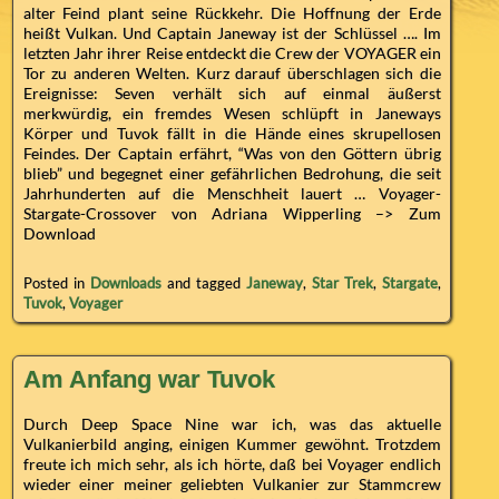
alter Feind plant seine Rückkehr. Die Hoffnung der Erde
heißt Vulkan. Und Captain Janeway ist der Schlüssel …. Im
letzten Jahr ihrer Reise entdeckt die Crew der VOYAGER ein
Tor zu anderen Welten. Kurz darauf überschlagen sich die
Ereignisse: Seven verhält sich auf einmal äußerst
merkwürdig, ein fremdes Wesen schlüpft in Janeways
Körper und Tuvok fällt in die Hände eines skrupellosen
Feindes. Der Captain erfährt, “Was von den Göttern übrig
blieb” und begegnet einer gefährlichen Bedrohung, die seit
Jahrhunderten auf die Menschheit lauert … Voyager-
Stargate-Crossover von Adriana Wipperling –> Zum
Download
Posted in
Downloads
and tagged
Janeway
,
Star Trek
,
Stargate
,
Tuvok
,
Voyager
Am Anfang war Tuvok
Durch Deep Space Nine war ich, was das aktuelle
Vulkanierbild anging, einigen Kummer gewöhnt. Trotzdem
freute ich mich sehr, als ich hörte, daß bei Voyager endlich
wieder einer meiner geliebten Vulkanier zur Stammcrew