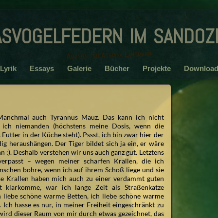
asvogelfedern im sandoz
Amanda und Adriana Landmann
Lyrik
Essays
Galerie
Bücher
Projekte
Download
anchmal auch Tyrannus Mauz. Das kann ich nicht
re ich niemanden (höchstens meine Dosis, wenn die
Futter in der Küche steht). Pssst, ich bin zwar hier der
dig heraushängen. Der Tiger bildet sich ja ein, er wäre
hn ;). Deshalb verstehen wir uns auch ganz gut. Letztens
erpasst – wegen meiner scharfen Krallen, die ich
nschen bohre, wenn ich auf ihrem Schoß liege und sie
se Krallen haben mich auch zu einer verdammt guten
t klarkomme, war ich lange Zeit als Straßenkatze
h liebe schöne warme Betten, ich liebe schöne warme
ch hasse es nur, in meiner Freiheit eingeschränkt zu
wird dieser Raum von mir durch etwas gezeichnet, das