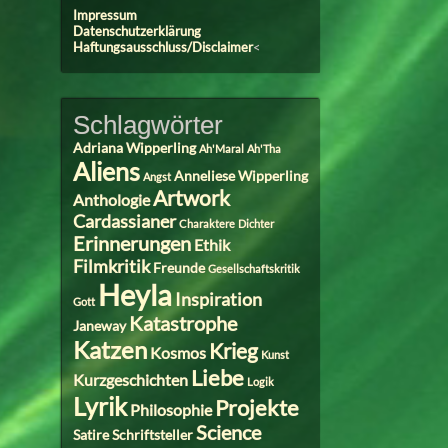
Impressum
Datenschutzerklärung
Haftungsausschluss/Disclaimer
<
Schlagwörter
Adriana Wipperling
Ah'Maral
Ah'Tha
Aliens
Anneliese Wipperling
Angst
Artwork
Anthologie
Cardassianer
Charaktere
Dichter
Erinnerungen
Ethik
Filmkritik
Freunde
Gesellschaftskritik
Heyla
Inspiration
Gott
Katastrophe
Janeway
Katzen
Krieg
Kosmos
Kunst
Liebe
Kurzgeschichten
Logik
Lyrik
Projekte
Philosophie
Science
Satire
Schriftsteller