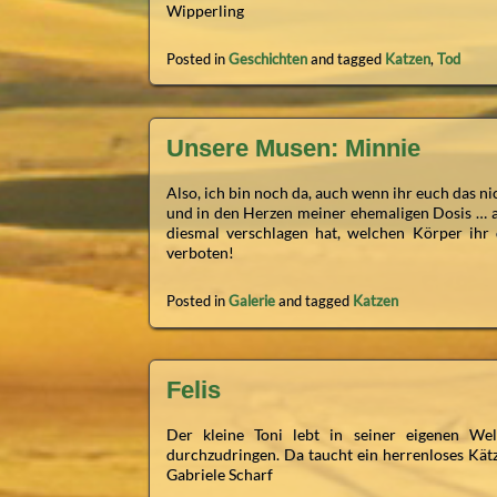
Wipperling
Posted in
Geschichten
and tagged
Katzen
,
Tod
Unsere Musen: Minnie
Also, ich bin noch da, auch wenn ihr euch das ni
und in den Herzen meiner ehemaligen Dosis … ab
diesmal verschlagen hat, welchen Körper ihr 
verboten!
Posted in
Galerie
and tagged
Katzen
Felis
Der kleine Toni lebt in seiner eigenen Wel
durchzudringen. Da taucht ein herrenloses Kät
Gabriele Scharf