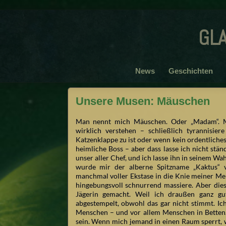
gl
News
Geschichten
Unsere Musen: Mäuschen
Man nennt mich Mäuschen. Oder „Madam“. M
wirklich verstehen – schließlich tyrannisie
Katzenklappe zu ist oder wenn kein ordentliches 
heimliche Boss – aber dass lasse ich nicht stän
unser aller Chef, und ich lasse ihn in seinem Wa
wurde mir der alberne Spitzname „Kaktus“ v
manchmal voller Ekstase in die Knie meiner Me
hingebungsvoll schnurrend massiere. Aber die
Jägerin gemacht. Weil ich draußen ganz gu
abgestempelt, obwohl das gar nicht stimmt. Ic
Menschen – und vor allem Menschen in Betten. I
sein. Wenn mich jemand in einen Raum sperrt, 