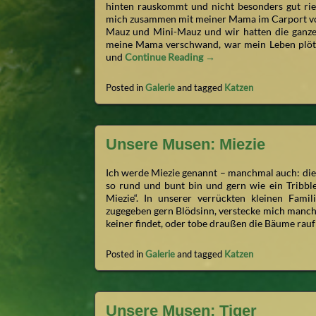
hinten rauskommt und nicht besonders gut riech
mich zusammen mit meiner Mama im Carport von
Mauz und Mini-Mauz und wir hatten die ganzen
meine Mama verschwand, war mein Leben plötzl
und
Continue Reading →
Posted in
Galerie
and tagged
Katzen
Unsere Musen: Miezie
Ich werde Miezie genannt – manchmal auch: die P
so rund und bunt bin und gern wie ein Tribbl
Miezie“. In unserer verrückten kleinen Fami
zugegeben gern Blödsinn, verstecke mich manch
keiner findet, oder tobe draußen die Bäume rauf
Posted in
Galerie
and tagged
Katzen
Unsere Musen; Tiger