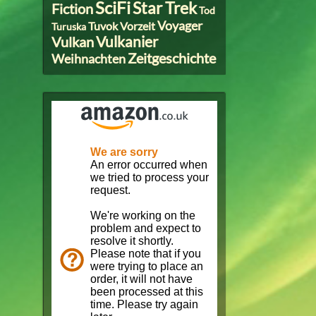
SciFi
Star Trek
Fiction
Tod
Voyager
Tuvok
Vorzeit
Turuska
Vulkanier
Vulkan
Zeitgeschichte
Weihnachten