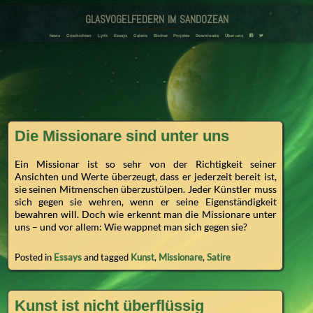
glasvogelfedern im sandozean
Amanda und Adriana Landmann
F
T
News
Geschichten
Lyrik
Essays
Galerie
Bücher
Projekte
Downloads
Über uns
Die Missionare sind unter uns
Ein Missionar ist so sehr von der Richtigkeit seiner
Ansichten und Werte überzeugt, dass er jederzeit bereit ist,
sie seinen Mitmenschen überzustülpen. Jeder Künstler muss
sich gegen sie wehren, wenn er seine Eigenständigkeit
bewahren will. Doch wie erkennt man die Missionare unter
uns – und vor allem: Wie wappnet man sich gegen sie?
Posted in
Essays
and tagged
Kunst
,
Missionare
,
Satire
Kunst ist nicht überflüssig