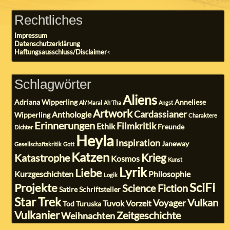
Rechtliches
Impressum
Datenschutzerklärung
Haftungsausschluss/Disclaimer
<
Schlagwörter
Aliens
Adriana Wipperling
Anneliese
Ah'Maral
Ah'Tha
Angst
Artwork
Cardassianer
Anthologie
Wipperling
Charaktere
Erinnerungen
Filmkritik
Ethik
Freunde
Dichter
Heyla
Inspiration
Janeway
Gesellschaftskritik
Gott
Katzen
Krieg
Katastrophe
Kosmos
Kunst
Lyrik
Liebe
Kurzgeschichten
Philosophie
Logik
SciFi
Projekte
Science Fiction
Satire
Schriftsteller
Star Trek
Vulkan
Voyager
Tuvok
Vorzeit
Tod
Turuska
Vulkanier
Zeitgeschichte
Weihnachten