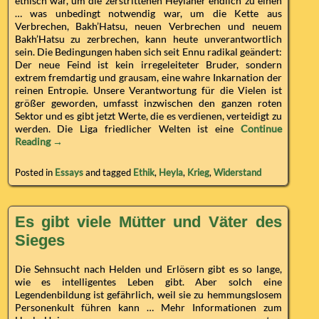
ethisch war, um die zerstrittenen Heylaner endlich zu einen
… was unbedingt notwendig war, um die Kette aus
Verbrechen, Bakh’Hatsu, neuen Verbrechen und neuem
Bakh’Hatsu zu zerbrechen, kann heute unverantwortlich
sein. Die Bedingungen haben sich seit Ennu radikal geändert:
Der neue Feind ist kein irregeleiteter Bruder, sondern
extrem fremdartig und grausam, eine wahre Inkarnation der
reinen Entropie. Unsere Verantwortung für die Vielen ist
größer geworden, umfasst inzwischen den ganzen roten
Sektor und es gibt jetzt Werte, die es verdienen, verteidigt zu
werden. Die Liga friedlicher Welten ist eine
Continue
Reading →
Posted in
Essays
and tagged
Ethik
,
Heyla
,
Krieg
,
Widerstand
Es gibt viele Mütter und Väter des
Sieges
Die Sehnsucht nach Helden und Erlösern gibt es so lange,
wie es intelligentes Leben gibt. Aber solch eine
Legendenbildung ist gefährlich, weil sie zu hemmungslosem
Personenkult führen kann … Mehr Informationen zum