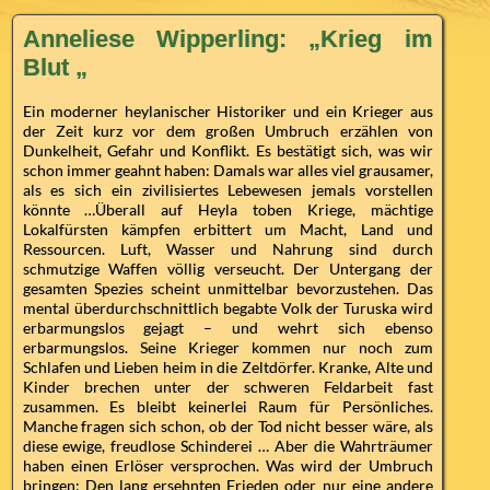
Anneliese Wipperling: „Krieg im
Blut „
Ein moderner heylanischer Historiker und ein Krieger aus
der Zeit kurz vor dem großen Umbruch erzählen von
Dunkelheit, Gefahr und Konflikt. Es bestätigt sich, was wir
schon immer geahnt haben: Damals war alles viel grausamer,
als es sich ein zivilisiertes Lebewesen jemals vorstellen
könnte …Überall auf Heyla toben Kriege, mächtige
Lokalfürsten kämpfen erbittert um Macht, Land und
Ressourcen. Luft, Wasser und Nahrung sind durch
schmutzige Waffen völlig verseucht. Der Untergang der
gesamten Spezies scheint unmittelbar bevorzustehen. Das
mental überdurchschnittlich begabte Volk der Turuska wird
erbarmungslos gejagt – und wehrt sich ebenso
erbarmungslos. Seine Krieger kommen nur noch zum
Schlafen und Lieben heim in die Zeltdörfer. Kranke, Alte und
Kinder brechen unter der schweren Feldarbeit fast
zusammen. Es bleibt keinerlei Raum für Persönliches.
Manche fragen sich schon, ob der Tod nicht besser wäre, als
diese ewige, freudlose Schinderei … Aber die Wahrträumer
haben einen Erlöser versprochen. Was wird der Umbruch
bringen: Den lang ersehnten Frieden oder nur eine andere