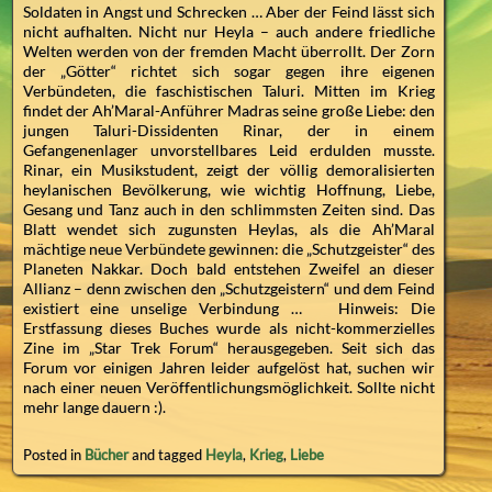
Soldaten in Angst und Schrecken … Aber der Feind lässt sich
nicht aufhalten. Nicht nur Heyla – auch andere friedliche
Welten werden von der fremden Macht überrollt. Der Zorn
der „Götter“ richtet sich sogar gegen ihre eigenen
Verbündeten, die faschistischen Taluri. Mitten im Krieg
findet der Ah’Maral-Anführer Madras seine große Liebe: den
jungen Taluri-Dissidenten Rinar, der in einem
Gefangenenlager unvorstellbares Leid erdulden musste.
Rinar, ein Musikstudent, zeigt der völlig demoralisierten
heylanischen Bevölkerung, wie wichtig Hoffnung, Liebe,
Gesang und Tanz auch in den schlimmsten Zeiten sind. Das
Blatt wendet sich zugunsten Heylas, als die Ah’Maral
mächtige neue Verbündete gewinnen: die „Schutzgeister“ des
Planeten Nakkar. Doch bald entstehen Zweifel an dieser
Allianz – denn zwischen den „Schutzgeistern“ und dem Feind
existiert eine unselige Verbindung … Hinweis: Die
Erstfassung dieses Buches wurde als nicht-kommerzielles
Zine im „Star Trek Forum“ herausgegeben. Seit sich das
Forum vor einigen Jahren leider aufgelöst hat, suchen wir
nach einer neuen Veröffentlichungsmöglichkeit. Sollte nicht
mehr lange dauern :).
Posted in
Bücher
and tagged
Heyla
,
Krieg
,
Liebe