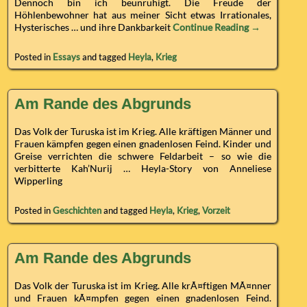
Dennoch bin ich beunruhigt. Die Freude der
Höhlenbewohner hat aus meiner Sicht etwas Irrationales,
Hysterisches … und ihre Dankbarkeit
Continue Reading →
Posted in
Essays
and tagged
Heyla
,
Krieg
Am Rande des Abgrunds
Das Volk der Turuska ist im Krieg. Alle kräftigen Männer und
Frauen kämpfen gegen einen gnadenlosen Feind. Kinder und
Greise verrichten die schwere Feldarbeit – so wie die
verbitterte Kah’Nurij … Heyla-Story von Anneliese
Wipperling
Posted in
Geschichten
and tagged
Heyla
,
Krieg
,
Vorzeit
Am Rande des Abgrunds
Das Volk der Turuska ist im Krieg. Alle krÃ¤ftigen MÃ¤nner
und Frauen kÃ¤mpfen gegen einen gnadenlosen Feind.