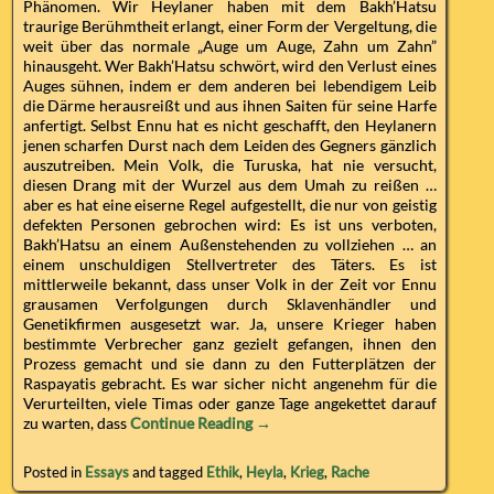
Phänomen. Wir Heylaner haben mit dem Bakh’Hatsu
traurige Berühmtheit erlangt, einer Form der Vergeltung, die
weit über das normale „Auge um Auge, Zahn um Zahn”
hinausgeht. Wer Bakh’Hatsu schwört, wird den Verlust eines
Auges sühnen, indem er dem anderen bei lebendigem Leib
die Därme herausreißt und aus ihnen Saiten für seine Harfe
anfertigt. Selbst Ennu hat es nicht geschafft, den Heylanern
jenen scharfen Durst nach dem Leiden des Gegners gänzlich
auszutreiben. Mein Volk, die Turuska, hat nie versucht,
diesen Drang mit der Wurzel aus dem Umah zu reißen …
aber es hat eine eiserne Regel aufgestellt, die nur von geistig
defekten Personen gebrochen wird: Es ist uns verboten,
Bakh’Hatsu an einem Außenstehenden zu vollziehen … an
einem unschuldigen Stellvertreter des Täters. Es ist
mittlerweile bekannt, dass unser Volk in der Zeit vor Ennu
grausamen Verfolgungen durch Sklavenhändler und
Genetikfirmen ausgesetzt war. Ja, unsere Krieger haben
bestimmte Verbrecher ganz gezielt gefangen, ihnen den
Prozess gemacht und sie dann zu den Futterplätzen der
Raspayatis gebracht. Es war sicher nicht angenehm für die
Verurteilten, viele Timas oder ganze Tage angekettet darauf
zu warten, dass
Continue Reading →
Posted in
Essays
and tagged
Ethik
,
Heyla
,
Krieg
,
Rache