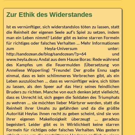
Zur Ethik des Widerstandes
Ist es vernünftiger, sich widerstandslos töten zu lassen, statt
die Reinheit der eigenen Seele auf’s Spiel zu setzen, indem
man ein Leben nimmt? Leider gibt es keine starren Formeln
für richtiges oder falsches Verhalten … Mehr Informationen
zum Heyla-Universum unter:
http://sandozean.de/blog/sandozean/?p=64 und
www.heyla.de.vu Andal aus dem Hause Boras: Rede während
des Kampfes um die Feuermulden (Übersetzung von
Anneliese Wipperling) “Freunde! Der große Ennu sagte
einmal, dass es kein schlimmeres Verbrechen gibt, als ein
Leben auszulöschen … dass es vernünftiger wäre, sich töten
zu lassen, als den Speer auf das Herz seines feindlichen
Bruders zu richten. Manche von euch denken jetzt vielleicht,
dass es Unrecht ist, sich gegen die Soldaten des Triumphats
zu wehren … sie möchten lieber Märtyrer werden, statt die
Reinheit ihrer Umahs zu gefährden und da die größte
Autorität Heylas ihnen recht zu geben scheint, sind sie von
ihrer eigenen Makellosigkeit überzeugt … geradezu
begeistert. Leider gibt es in Wirklichkeit keine starren
Formeln für richtiges oder falsches Verhalten. Was gestern