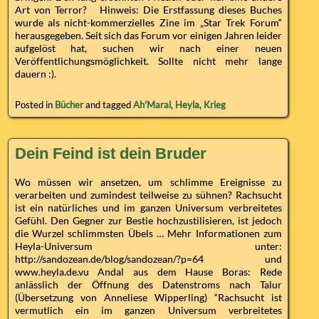
Art von Terror? Hinweis: Die Erstfassung dieses Buches
wurde als nicht-kommerzielles Zine im „Star Trek Forum“
herausgegeben. Seit sich das Forum vor einigen Jahren leider
aufgelöst hat, suchen wir nach einer neuen
Veröffentlichungsmöglichkeit. Sollte nicht mehr lange
dauern :).
Posted in
Bücher
and tagged
Ah'Maral
,
Heyla
,
Krieg
Dein Feind ist dein Bruder
Wo müssen wir ansetzen, um schlimme Ereignisse zu
verarbeiten und zumindest teilweise zu sühnen? Rachsucht
ist ein natürliches und im ganzen Universum verbreitetes
Gefühl. Den Gegner zur Bestie hochzustilisieren, ist jedoch
die Wurzel schlimmsten Übels … Mehr Informationen zum
Heyla-Universum unter:
http://sandozean.de/blog/sandozean/?p=64 und
www.heyla.de.vu Andal aus dem Hause Boras: Rede
anlässlich der Öffnung des Datenstroms nach Talur
(Übersetzung von Anneliese Wipperling) “Rachsucht ist
vermutlich ein im ganzen Universum verbreitetes