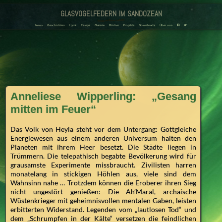
glasvogelfedern im sandozean
Amanda und Adriana Landmann
F
T
News
Geschichten
Lyrik
Essays
Galerie
Bücher
Projekte
Downloads
Über uns
Anneliese Wipperling: „Gesang
mitten im Feuer“
Das Volk von Heyla steht vor dem Untergang: Gottgleiche
Energiewesen aus einem anderen Universum halten den
Planeten mit ihrem Heer besetzt. Die Städte liegen in
Trümmern. Die telepathisch begabte Bevölkerung wird für
grausamste Experimente missbraucht. Zivilisten harren
monatelang in stickigen Höhlen aus, viele sind dem
Wahnsinn nahe … Trotzdem können die Eroberer ihren Sieg
nicht ungestört genießen: Die Ah’Maral, archaische
Wüstenkrieger mit geheimnisvollen mentalen Gaben, leisten
erbitterten Widerstand. Legenden vom „lautlosen Tod“ und
dem „Schrumpfen in der Kälte“ versetzen die feindlichen