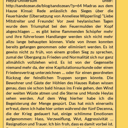
Heyla-Universum unter:
http://sandozean.de/blog/sandozean/?p=64 Madras aus dem
Hause Kinsai: Rede anlässlich des Sieges über die
Feuerhänder (Übersetzung von Anneliese Wipperling) “Liebe
Mitstreiter und Freunde! Vor zwei heylanischen Tagen
wurde dem Triumphat bei den Feuermulden der Kopf
abgeschlagen … es gibt keine flammenden Schöpfer mehr
und ihre führerlosen Handlanger werden sich nicht mehr
allzu lange behaupten können. Viele von ihnen konnten
bereits gefangen genommen oder eliminiert werden. Es ist
gewiss nicht zu früh, von einem großen Sieg zu sprechen,
zumal der Übergang zu Frieden und Normalität sich nur ganz
allmählich vollziehen wird. Es ist von der Gegenseite
niemand mehr da, der eine Kapitulationsurkunde oder einen
Friedensvertrag unterzeichnen … oder für einen geordneten
Rückzug der feindlichen Truppen sorgen könnte. Die
Bewohner und Gäste der Höhlen des Hauses Raban wissen
genau, dass sie schon bald hinaus ins Freie gehen, den Wind
der weiten Wüste atmen und die Sterne und Monde Heylas
sehen werden. Auf dem Weg hierher habe ich die
Begeisterung der Menge gespürt. Das hat mich einerseits
erfreut, denn ich habe hier unten während der fünf Decenna,
die der Krieg gedauert hat, einige schlimme Emotionen
aufgenommen: Hass, Verzweiflung, Wut, Aggressivität …
Resignation und Trauer. Ich bin froh, dass es damit vorbei ist.