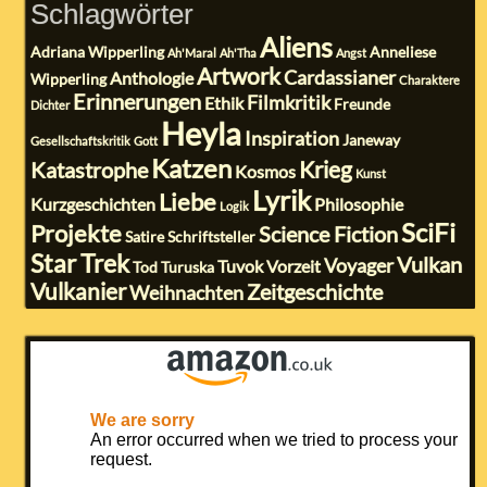
Schlagwörter
Aliens
Adriana Wipperling
Anneliese
Ah'Maral
Ah'Tha
Angst
Artwork
Cardassianer
Anthologie
Wipperling
Charaktere
Erinnerungen
Filmkritik
Ethik
Freunde
Dichter
Heyla
Inspiration
Janeway
Gesellschaftskritik
Gott
Katzen
Krieg
Katastrophe
Kosmos
Kunst
Lyrik
Liebe
Kurzgeschichten
Philosophie
Logik
SciFi
Projekte
Science Fiction
Satire
Schriftsteller
Star Trek
Vulkan
Voyager
Tuvok
Vorzeit
Tod
Turuska
Vulkanier
Zeitgeschichte
Weihnachten