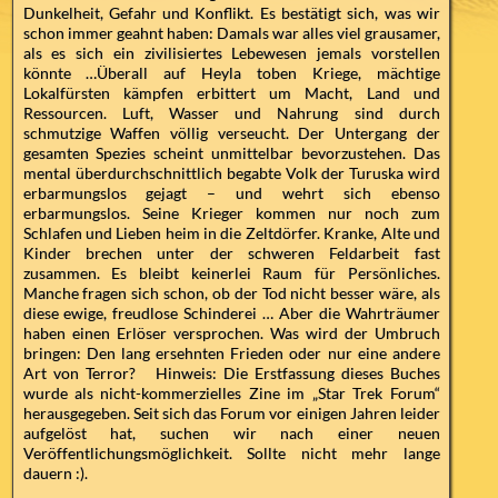
Dunkelheit, Gefahr und Konflikt. Es bestätigt sich, was wir
schon immer geahnt haben: Damals war alles viel grausamer,
als es sich ein zivilisiertes Lebewesen jemals vorstellen
könnte …Überall auf Heyla toben Kriege, mächtige
Lokalfürsten kämpfen erbittert um Macht, Land und
Ressourcen. Luft, Wasser und Nahrung sind durch
schmutzige Waffen völlig verseucht. Der Untergang der
gesamten Spezies scheint unmittelbar bevorzustehen. Das
mental überdurchschnittlich begabte Volk der Turuska wird
erbarmungslos gejagt – und wehrt sich ebenso
erbarmungslos. Seine Krieger kommen nur noch zum
Schlafen und Lieben heim in die Zeltdörfer. Kranke, Alte und
Kinder brechen unter der schweren Feldarbeit fast
zusammen. Es bleibt keinerlei Raum für Persönliches.
Manche fragen sich schon, ob der Tod nicht besser wäre, als
diese ewige, freudlose Schinderei … Aber die Wahrträumer
haben einen Erlöser versprochen. Was wird der Umbruch
bringen: Den lang ersehnten Frieden oder nur eine andere
Art von Terror? Hinweis: Die Erstfassung dieses Buches
wurde als nicht-kommerzielles Zine im „Star Trek Forum“
herausgegeben. Seit sich das Forum vor einigen Jahren leider
aufgelöst hat, suchen wir nach einer neuen
Veröffentlichungsmöglichkeit. Sollte nicht mehr lange
dauern :).