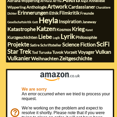
Adriana Wipperling
Anneliese
Ah'Maral
Ah'Tha
Angst
Artwork
Cardassianer
Anthologie
Wipperling
Charaktere
Erinnerungen
Filmkritik
Ethik
Freunde
Dichter
Heyla
Inspiration
Janeway
Gesellschaftskritik
Gott
Katzen
Krieg
Katastrophe
Kosmos
Kunst
Lyrik
Liebe
Kurzgeschichten
Philosophie
Logik
SciFi
Projekte
Science Fiction
Satire
Schriftsteller
Star Trek
Vulkan
Voyager
Tuvok
Vorzeit
Tod
Turuska
Vulkanier
Zeitgeschichte
Weihnachten