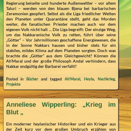
Regierung beiseite und hunderte Außenweltler – vor allem
Taluri – werden von den blauen Bjena bei barbarischen
Zeremonien geopfert. Selbst als die Liga friedlicher Welten
den Planeten unter Quarantäne stellt, geht das Morden
weiter, die fanatischen Priester machen auch vor dem
eigenen Volk nicht halt … Die Liga begreift: Der einzige Weg,
um das Nakkaranische Volk zu retten, führt über seine
„Götter“ – Vor Jahrmillionen geschaffene Energiewesen, die
in der Sonne Nakkars hausen und bisher stets für ein
stabiles, mildes Klima auf dem Planeten sorgten. Doch was
brachte die „Götter“ aus dem Gleichgewicht? Können die
Ah’Maral und der große Philosoph Andal verhindern, dass
Nakkar endgültig der Barbarei verfällt?
Posted in
Bücher
and tagged
Ah'Maral
,
Heyla
,
Nachkrieg
,
Projekte
Anneliese Wipperling: „Krieg im
Blut „
Ein moderner heylanischer Historiker und ein Krieger aus
der Zeit kurz vor dem großen Umbruch erzählen von