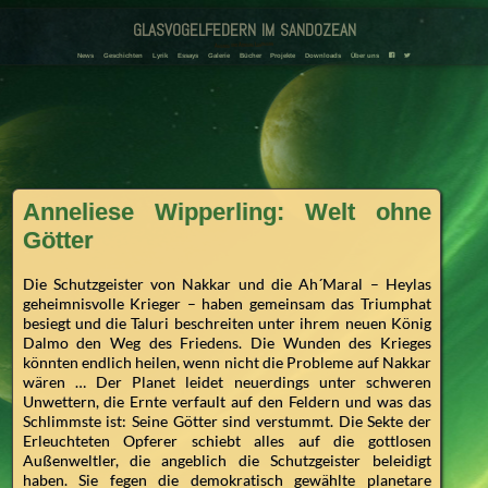
glasvogelfedern im sandozean
Amanda und Adriana Landmann
F
T
News
Geschichten
Lyrik
Essays
Galerie
Bücher
Projekte
Downloads
Über uns
Anneliese Wipperling: Welt ohne
Götter
Die Schutzgeister von Nakkar und die Ah´Maral – Heylas
geheimnisvolle Krieger – haben gemeinsam das Triumphat
besiegt und die Taluri beschreiten unter ihrem neuen König
Dalmo den Weg des Friedens. Die Wunden des Krieges
könnten endlich heilen, wenn nicht die Probleme auf Nakkar
wären … Der Planet leidet neuerdings unter schweren
Unwettern, die Ernte verfault auf den Feldern und was das
Schlimmste ist: Seine Götter sind verstummt. Die Sekte der
Erleuchteten Opferer schiebt alles auf die gottlosen
Außenweltler, die angeblich die Schutzgeister beleidigt
haben. Sie fegen die demokratisch gewählte planetare