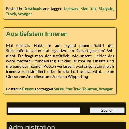
Posted in
Downloads
and tagged
Janeway
,
Star Trek
,
Stargate
,
Tuvok
,
Voyager
Aus tiefstem Inneren
Mal ehrlich: Habt ihr auf irgend einem Schiff der
Sternenflotte schon mal irgendwo ein Klosett gesehen? Wir
nicht! Da fragt man sich natürlich, wie unsere Helden das
wohl machen: Stundenlang auf der Brücke im Einsatz und
niemand darf seinen Posten verlassen, weil ansonsten gleich
irgendwas assimiliert oder in die Luft gejagt wird… eine
Glosse von Anneliese und Adriana Wipperling
Posted in
Essays
and tagged
Satire
,
Star Trek
,
Toiletten
,
Voyager
Administration