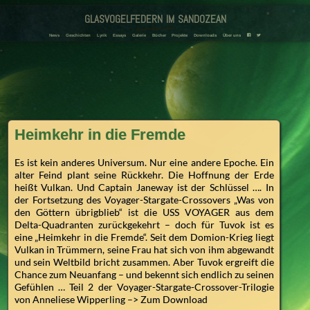
glasvogelfedern im sandozean
Amanda und Adriana Landmann
F
T
News
Geschichten
Lyrik
Essays
Galerie
Bücher
Projekte
Downloads
Über uns
Heimkehr in die Fremde
Es ist kein anderes Universum. Nur eine andere Epoche. Ein
alter Feind plant seine Rückkehr. Die Hoffnung der Erde
heißt Vulkan. Und Captain Janeway ist der Schlüssel …. In
der Fortsetzung des Voyager-Stargate-Crossovers „Was von
den Göttern übrigblieb“ ist die USS VOYAGER aus dem
Delta-Quadranten zurückgekehrt – doch für Tuvok ist es
eine „Heimkehr in die Fremde“. Seit dem Domion-Krieg liegt
Vulkan in Trümmern, seine Frau hat sich von ihm abgewandt
und sein Weltbild bricht zusammen. Aber Tuvok ergreift die
Chance zum Neuanfang – und bekennt sich endlich zu seinen
Gefühlen … Teil 2 der Voyager-Stargate-Crossover-Trilogie
von Anneliese Wipperling –> Zum Download