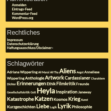
Anmelden
Eintrags-Feed
Kommentar-Feed
WordPress.org
Rechtliches
Impressum
Datenschutzerklärung
Haftungsausschluss/Disclaimer
<
Schlagwörter
Aliens
Adriana Wipperling
Anneliese
Ah'Maral
Ah'Tha
Angst
Artwork
Cardassianer
Anthologie
Wipperling
Charaktere
Erinnerungen
Filmkritik
Ethik
Freunde
Dichter
Heyla
Inspiration
Janeway
Gesellschaftskritik
Gott
Katzen
Krieg
Katastrophe
Kosmos
Kunst
Lyrik
Liebe
Kurzgeschichten
Philosophie
Logik