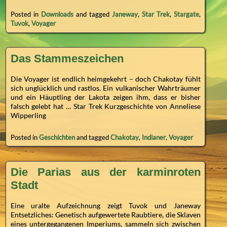
Posted in
Downloads
and tagged
Janeway
,
Star Trek
,
Stargate
,
Tuvok
,
Voyager
Das Stammeszeichen
Die Voyager ist endlich heimgekehrt – doch Chakotay fühlt
sich unglücklich und rastlos. Ein vulkanischer Wahrträumer
und ein Häuptling der Lakota zeigen ihm, dass er bisher
falsch gelebt hat … Star Trek Kurzgeschichte von Anneliese
Wipperling
Posted in
Geschichten
and tagged
Chakotay
,
Indianer
,
Voyager
Die Parias aus der karminroten
Stadt
Eine uralte Aufzeichnung zeigt Tuvok und Janeway
Entsetzliches: Genetisch aufgewertete Raubtiere, die Sklaven
eines untergegangenen Imperiums, sammeln sich zwischen