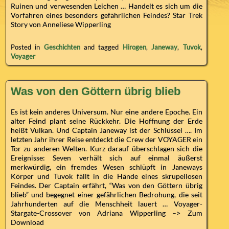
Ruinen und verwesenden Leichen … Handelt es sich um die
Vorfahren eines besonders gefährlichen Feindes? Star Trek
Story von Anneliese Wipperling
Posted in
Geschichten
and tagged
Hirogen
,
Janeway
,
Tuvok
,
Voyager
Was von den Göttern übrig blieb
Es ist kein anderes Universum. Nur eine andere Epoche. Ein
alter Feind plant seine Rückkehr. Die Hoffnung der Erde
heißt Vulkan. Und Captain Janeway ist der Schlüssel …. Im
letzten Jahr ihrer Reise entdeckt die Crew der VOYAGER ein
Tor zu anderen Welten. Kurz darauf überschlagen sich die
Ereignisse: Seven verhält sich auf einmal äußerst
merkwürdig, ein fremdes Wesen schlüpft in Janeways
Körper und Tuvok fällt in die Hände eines skrupellosen
Feindes. Der Captain erfährt, “Was von den Göttern übrig
blieb” und begegnet einer gefährlichen Bedrohung, die seit
Jahrhunderten auf die Menschheit lauert … Voyager-
Stargate-Crossover von Adriana Wipperling –> Zum
Download