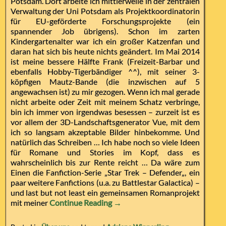
Potsdam. Dort arbeite ich mittlerweile in der zentralen
Verwaltung der Uni Potsdam als Projektkoordinatorin
für EU-geförderte Forschungsprojekte (ein
spannender Job übrigens). Schon im zarten
Kindergartenalter war ich ein großer Katzenfan und
daran hat sich bis heute nichts geändert. Im Mai 2014
ist meine bessere Hälfte Frank (Freizeit-Barbar und
ebenfalls Hobby-Tigerbändiger ^^), mit seiner 3-
köpfigen Mautz-Bande (die inzwischen auf 5
angewachsen ist) zu mir gezogen. Wenn ich mal gerade
nicht arbeite oder Zeit mit meinem Schatz verbringe,
bin ich immer von irgendwas besessen – zurzeit ist es
vor allem der 3D-Landschaftsgenerator Vue, mit dem
ich so langsam akzeptable Bilder hinbekomme. Und
natürlich das Schreiben … Ich habe noch so viele Ideen
für Romane und Stories im Kopf, dass es
wahrscheinlich bis zur Rente reicht … Da wäre zum
Einen die Fanfiction-Serie „Star Trek – Defender„, ein
paar weitere Fanfictions (u.a. zu Battlestar Galactica) –
und last but not least ein gemeinsamen Romanprojekt
mit meiner
Continue Reading →