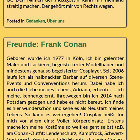
streitig machen. Der gehört mir von Rechts wegen.
Posted in
Gedanken
,
Über uns
Freunde: Frank Conan
Geboren wurde ich 1977 in Köln, ich bin gelernter
Maler und Lackierer, begeisterterter Modellbauer und
mindestens genauso begeisterter Cosplayer. Seit 2006
laufe ich als halbnackter Barbar auf diversen Szene-
Events und Convenventions herum. Dabei habe ich
auch die Liebe meines Lebens, Adriana, erbeutet … ich
meine, kennengelernt. Ihretwegen bin ich 2014 nach
Potsdam gezogen und habe es nicht bereut. Ich finde
es hier wunderschön und sehe es als Neustart meines
Lebens. So kann es weitergehen! Cosplay heißt für
mich vor allem eins: Voller Körpereinsatz! Erstens
mache ich meine Kostüme so weit es geht selbst (z.B.
am Conan-Outfit: Lendenschurz, Kampfrock, Schwert-
Gurt usw.). Zweitens ist die Hauptsache beim Conan-