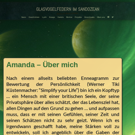
glasvogelfedern im sandozean
Amanda und Adriana Landmann
News
Geschichten
Lyrik
Essays
Galerie
Bücher
Projekte
Downloads
Über uns
F
T
Amanda – Über mich
Nach einem allseits beliebten Enneagramm zur
Bewertung der Persönlichkeit (Werner Tiki
Küstenmacher: “Simplify your Life”) bin ich ein Kopftyp
… ein Mensch mit einer britischen Seele, der seine
Privatsphäre über alles schätzt, der das Lebensziel hat,
allen Dingen auf den Grund zu gehen … und aufpassen
muss, dass er mit seinen Gefühlen, seiner Zeit und
seinen Schätzen nicht zu sehr geizt. Wenn ich es
irgendwann geschafft habe, meine Stärken voll zu
entwickeln, soll ich angeblich über die Gaben der