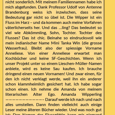
nicht sonderlich. Mit meinem Familiennamen habe ich
mich abgefunden. Dank Professor Udolf von Antenne
Brandenburg weiss ich inzwischen, dass seine
Bedeutung gar nicht so übel ist. Die Wipper ist ein
Fluss im Harz – und da kommen auch meine Vorfahren
väterlicherseits her. Und das …ling? Das bedeutet so
viel wie Abkömmling, Sohn, Tochter. Tochter des
Flusses? Das ist chic. Beinahe so eindrucksvoll wie
mein indianischer Name Mini Tanka Win (die grosse
Wasserfrau). Bleibt also der spiessige Vorname
Anneliese. Von einer Anneliese erwartet man
Kochbücher und keine SF-Geschichten. Wenn ich
unser Projekt unter so einem Lieschen-Müller-Namen
anbiete, wird es keine Sau kaufen. Ich brauche
dringend einen neuen Vornamen! Und zwar einen, für
den ich nicht verklagt werde, weil ihn ein anderer
schon klammheimlich gesichert hat. Ich habe sogar
schon einen. Ich nehme die Amanda von meinem
literarischen Alter Ego. Amanda Wipperling
———————————– Darauf werde ich nach und nach
alles umstellen. Dann finden vielleicht auch einige
Leser meine älteren Bücher wieder. Und was noch gut
ist: Den Namen der Flussgöttin kann mir niemand