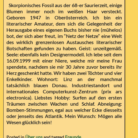
Skorpionisches Fossil aus der 68-er Saurierzeit, einige
Blumen immer noch im weißen Haar versteckt.
Geboren 1947 in Oberösterreich. Ich bin ein
literarischer Amateur, dem sich die Gelegenheit der
Herausgabe eines eigenen Buchs bisher nie (mühelos)
bot, der sich aber freut, im “Netz der Netze” eine Welt
des wirklich grenzenlosen Austausches literarischer
Botschaften gefunden zu haben. Geist: unzeitgemäß.
Seele: ebenfalls kein Designermodell. Ich lebe seit dem
16.09.1999 mit einer Niere, welche mir meine Frau
spendete, nachdem sie mir 30 Jahre zuvor bereits ihr
Herz geschenkt hatte. Wir haben zwei Töchter und vier
Enkelkinder. Wohnort: Linz an der manchmal
tatsächlich blauen Donau. Industriestandort und
internationales Computerkunst-Zentrum (prix ars
electronica). Liebstes Hobby: Surfen auf den ersten
Träumen zwischen Wachen und Schlaf. Abneigung:
Bomben-Stimmungen, egal aus welcher Ecke diesseits
oder jenseits des Atlantik. Mein Wunsch: Mögen alle
Wesen glücklich sein!
Posted in
Über uns
and tagged
Freunde