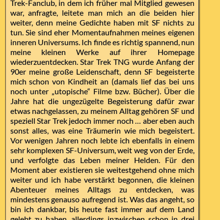
Trek-Fanclub, in dem ich früher mal Mitglied gewesen
war, anfragte, leitete man mich an die beiden hier
weiter, denn meine Gedichte haben mit SF nichts zu
tun. Sie sind eher Momentaufnahmen meines eigenen
inneren Universums. Ich finde es richtig spannend, nun
meine kleinen Werke auf ihrer Homepage
wiederzuentdecken. Star Trek TNG wurde Anfang der
90er meine große Leidenschaft, denn SF begeisterte
mich schon von Kindheit an (damals lief das bei uns
noch unter „utopische“ Filme bzw. Bücher). Über die
Jahre hat die ungezügelte Begeisterung dafür zwar
etwas nachgelassen, zu meinem Alltag gehören SF und
speziell Star Trek jedoch immer noch … aber eben auch
sonst alles, was eine Träumerin wie mich begeistert.
Vor wenigen Jahren noch lebte ich ebenfalls in einem
sehr komplexen SF-Universum, weit weg von der Erde,
und verfolgte das Leben meiner Helden. Für den
Moment aber existieren sie weitestgehend ohne mich
weiter und ich habe verstärkt begonnen, die kleinen
Abenteuer meines Alltags zu entdecken, was
mindestens genauso aufregend ist. Was das angeht, so
bin ich dankbar, bis heute fast immer auf dem Land
gelebt zu haben, allerdings inzwischen schon in drei