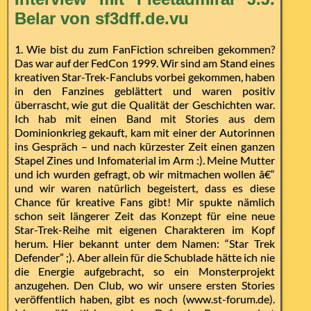
Belar von sf3dff.de.vu
1. Wie bist du zum FanFiction schreiben gekommen?
Das war auf der FedCon 1999. Wir sind am Stand eines
kreativen Star-Trek-Fanclubs vorbei gekommen, haben
in den Fanzines geblättert und waren positiv
überrascht, wie gut die Qualität der Geschichten war.
Ich hab mit einen Band mit Stories aus dem
Dominionkrieg gekauft, kam mit einer der Autorinnen
ins Gespräch – und nach kürzester Zeit einen ganzen
Stapel Zines und Infomaterial im Arm :). Meine Mutter
und ich wurden gefragt, ob wir mitmachen wollen â€“
und wir waren natürlich begeistert, dass es diese
Chance für kreative Fans gibt! Mir spukte nämlich
schon seit längerer Zeit das Konzept für eine neue
Star-Trek-Reihe mit eigenen Charakteren im Kopf
herum. Hier bekannt unter dem Namen: “Star Trek
Defender” ;). Aber allein für die Schublade hätte ich nie
die Energie aufgebracht, so ein Monsterprojekt
anzugehen. Den Club, wo wir unsere ersten Stories
veröffentlich haben, gibt es noch (www.st-forum.de).