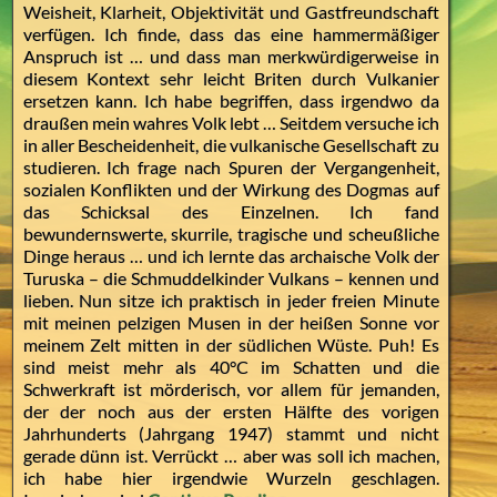
Weisheit, Klarheit, Objektivität und Gastfreundschaft
verfügen. Ich finde, dass das eine hammermäßiger
Anspruch ist … und dass man merkwürdigerweise in
diesem Kontext sehr leicht Briten durch Vulkanier
ersetzen kann. Ich habe begriffen, dass irgendwo da
draußen mein wahres Volk lebt … Seitdem versuche ich
in aller Bescheidenheit, die vulkanische Gesellschaft zu
studieren. Ich frage nach Spuren der Vergangenheit,
sozialen Konflikten und der Wirkung des Dogmas auf
das Schicksal des Einzelnen. Ich fand
bewundernswerte, skurrile, tragische und scheußliche
Dinge heraus … und ich lernte das archaische Volk der
Turuska – die Schmuddelkinder Vulkans – kennen und
lieben. Nun sitze ich praktisch in jeder freien Minute
mit meinen pelzigen Musen in der heißen Sonne vor
meinem Zelt mitten in der südlichen Wüste. Puh! Es
sind meist mehr als 40°C im Schatten und die
Schwerkraft ist mörderisch, vor allem für jemanden,
der der noch aus der ersten Hälfte des vorigen
Jahrhunderts (Jahrgang 1947) stammt und nicht
gerade dünn ist. Verrückt … aber was soll ich machen,
ich habe hier irgendwie Wurzeln geschlagen.