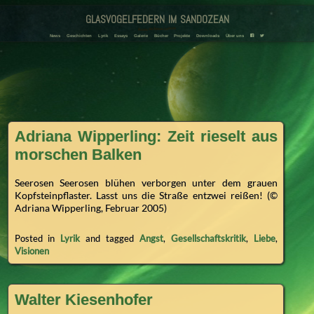
glasvogelfedern im sandozean
Amanda und Adriana Landmann
F
T
News
Geschichten
Lyrik
Essays
Galerie
Bücher
Projekte
Downloads
Über uns
Adriana Wipperling: Zeit rieselt aus
morschen Balken
Seerosen Seerosen blühen verborgen unter dem grauen
Kopfsteinpflaster. Lasst uns die Straße entzwei reißen! (©
Adriana Wipperling, Februar 2005)
Posted in
Lyrik
and tagged
Angst
,
Gesellschaftskritik
,
Liebe
,
Visionen
Walter Kiesenhofer