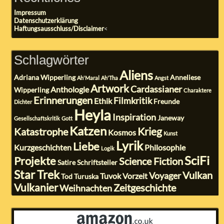
Impressum
Datenschutzerklärung
Haftungsausschluss/Disclaimer
<
Schlagwörter
Aliens
Adriana Wipperling
Anneliese
Ah'Maral
Ah'Tha
Angst
Artwork
Cardassianer
Anthologie
Wipperling
Charaktere
Erinnerungen
Filmkritik
Ethik
Freunde
Dichter
Heyla
Inspiration
Janeway
Gesellschaftskritik
Gott
Katzen
Krieg
Katastrophe
Kosmos
Kunst
Lyrik
Liebe
Kurzgeschichten
Philosophie
Logik
SciFi
Projekte
Science Fiction
Satire
Schriftsteller
Star Trek
Vulkan
Voyager
Tuvok
Vorzeit
Tod
Turuska
Vulkanier
Zeitgeschichte
Weihnachten