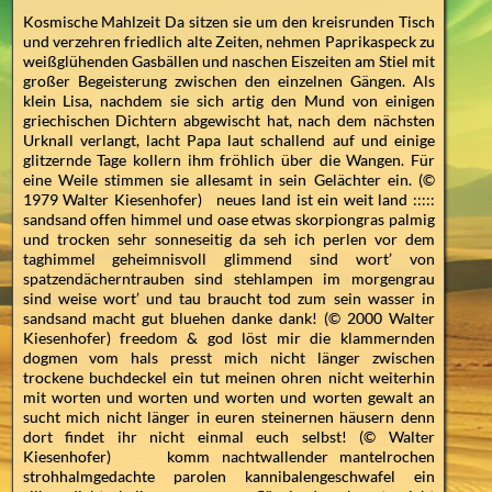
Kosmische Mahlzeit Da sitzen sie um den kreisrunden Tisch
und verzehren friedlich alte Zeiten, nehmen Paprikaspeck zu
weißglühenden Gasbällen und naschen Eiszeiten am Stiel mit
großer Begeisterung zwischen den einzelnen Gängen. Als
klein Lisa, nachdem sie sich artig den Mund von einigen
griechischen Dichtern abgewischt hat, nach dem nächsten
Urknall verlangt, lacht Papa laut schallend auf und einige
glitzernde Tage kollern ihm fröhlich über die Wangen. Für
eine Weile stimmen sie allesamt in sein Gelächter ein. (©
1979 Walter Kiesenhofer) neues land ist ein weit land :::::
sandsand offen himmel und oase etwas skorpiongras palmig
und trocken sehr sonneseitig da seh ich perlen vor dem
taghimmel geheimnisvoll glimmend sind wort’ von
spatzendächerntrauben sind stehlampen im morgengrau
sind weise wort’ und tau braucht tod zum sein wasser in
sandsand macht gut bluehen danke dank! (© 2000 Walter
Kiesenhofer) freedom & god löst mir die klammernden
dogmen vom hals presst mich nicht länger zwischen
trockene buchdeckel ein tut meinen ohren nicht weiterhin
mit worten und worten und worten und worten gewalt an
sucht mich nicht länger in euren steinernen häusern denn
dort findet ihr nicht einmal euch selbst! (© Walter
Kiesenhofer) komm nachtwallender mantelrochen
strohhalmgedachte parolen kannibalengeschwafel ein