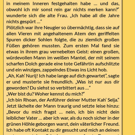
in meinem Inneren festgehalten habe … und das,
obwohl ich mir sonst rein gar nichts merken kann?“
wunderte sich die alte Frau. „Ich habe all die Jahre
nichts gespürt …“
Plötzlich war ihre Neugier so übermächtig, dass sie auf
allen Vieren mit angehaltenem Atem den geriffelten
Spuren dicker Sohlen folgte, die zu ziemlich großen
Füßen gehören mussten. Zum ersten Mal fand sie
etwas in ihrem grau vernebelten Geist: einen großen,
würdevollen Mann im weißen Mantel, der mit seinem
scharfen Dolch gerade eine tote Gefährtin aufschlitzte
und ein winziges, zappelndes Etwas ins Licht hob.
„Ah, Kah’ Nurij! Ich habe lange auf dich gewartet”, sagte
er und musterte sie freundlich. „Was ist nur aus dir
geworden? Du siehst so verbittert aus …”
„Wer bist du? Woher kennst du mich?“
„Ich bin Rhoan, der Anführer deiner Mutter Kah’ Selja.”
Jetzt lächelte der Mann traurig und setzte leise hinzu:
„Bevor du mich fragst … nein, ich bin nicht dein
leiblicher Vater … aber ich war, als du noch sicher in der
grünen Höhle geborgen warst, dein väterlicher Freund.
Ich habe oft Kontakt zu dir gesucht und mich an deinen