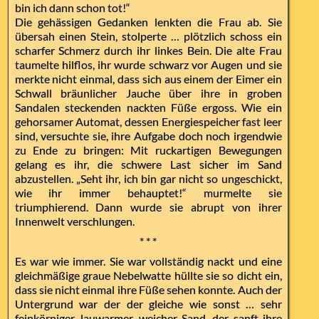
bin ich dann schon tot!“
Die gehässigen Gedanken lenkten die Frau ab. Sie
übersah einen Stein, stolperte … plötzlich schoss ein
scharfer Schmerz durch ihr linkes Bein. Die alte Frau
taumelte hilflos, ihr wurde schwarz vor Augen und sie
merkte nicht einmal, dass sich aus einem der Eimer ein
Schwall bräunlicher Jauche über ihre in groben
Sandalen steckenden nackten Füße ergoss. Wie ein
gehorsamer Automat, dessen Energiespeicher fast leer
sind, versuchte sie, ihre Aufgabe doch noch irgendwie
zu Ende zu bringen: Mit ruckartigen Bewegungen
gelang es ihr, die schwere Last sicher im Sand
abzustellen. „Seht ihr, ich bin gar nicht so ungeschickt,
wie ihr immer behauptet!“ murmelte sie
triumphierend. Dann wurde sie abrupt von ihrer
Innenwelt verschlungen.
* * *
Es war wie immer. Sie war vollständig nackt und eine
gleichmäßige graue Nebelwatte hüllte sie so dicht ein,
dass sie nicht einmal ihre Füße sehen konnte. Auch der
Untergrund war der der gleiche wie sonst … sehr
feinkörniger, lauwarmer, weicher Sand, der sanft ihre