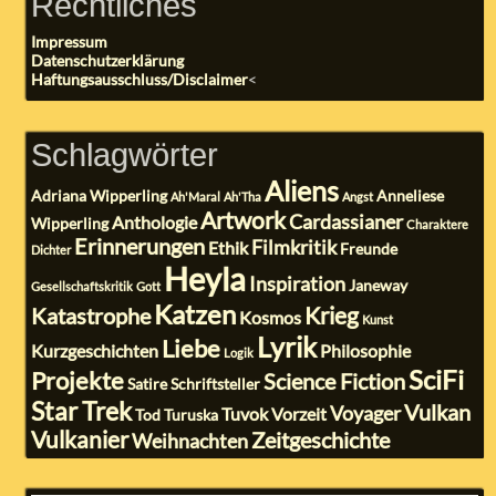
Rechtliches
Impressum
Datenschutzerklärung
Haftungsausschluss/Disclaimer
<
Schlagwörter
Aliens
Adriana Wipperling
Anneliese
Ah'Maral
Ah'Tha
Angst
Artwork
Cardassianer
Anthologie
Wipperling
Charaktere
Erinnerungen
Filmkritik
Ethik
Freunde
Dichter
Heyla
Inspiration
Janeway
Gesellschaftskritik
Gott
Katzen
Krieg
Katastrophe
Kosmos
Kunst
Lyrik
Liebe
Kurzgeschichten
Philosophie
Logik
SciFi
Projekte
Science Fiction
Satire
Schriftsteller
Star Trek
Vulkan
Voyager
Tuvok
Vorzeit
Tod
Turuska
Vulkanier
Zeitgeschichte
Weihnachten