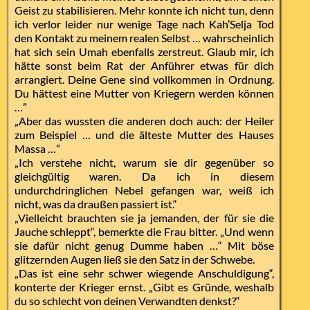
Geist zu stabilisieren. Mehr konnte ich nicht tun, denn
ich verlor leider nur wenige Tage nach Kah’Selja Tod
den Kontakt zu meinem realen Selbst … wahrscheinlich
hat sich sein Umah ebenfalls zerstreut. Glaub mir, ich
hätte sonst beim Rat der Anführer etwas für dich
arrangiert. Deine Gene sind vollkommen in Ordnung.
Du hättest eine Mutter von Kriegern werden können
…”
„Aber das wussten die anderen doch auch: der Heiler
zum Beispiel … und die älteste Mutter des Hauses
Massa …”
„Ich verstehe nicht, warum sie dir gegenüber so
gleichgültig waren. Da ich in diesem
undurchdringlichen Nebel gefangen war, weiß ich
nicht, was da draußen passiert ist.“
„Vielleicht brauchten sie ja jemanden, der für sie die
Jauche schleppt“, bemerkte die Frau bitter. „Und wenn
sie dafür nicht genug Dumme haben …“ Mit böse
glitzernden Augen ließ sie den Satz in der Schwebe.
„Das ist eine sehr schwer wiegende Anschuldigung“,
konterte der Krieger ernst. „Gibt es Gründe, weshalb
du so schlecht von deinen Verwandten denkst?“