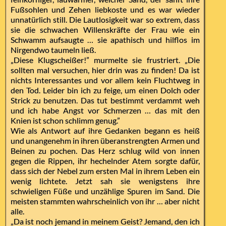
Fußsohlen und Zehen liebkoste und es war wieder
unnatürlich still. Die Lautlosigkeit war so extrem, dass
sie die schwachen Willenskräfte der Frau wie ein
Schwamm aufsaugte … sie apathisch und hilflos im
Nirgendwo taumeln ließ.
„Diese Klugscheißer!” murmelte sie frustriert. „Die
sollten mal versuchen, hier drin was zu finden! Da ist
nichts Interessantes und vor allem kein Fluchtweg in
den Tod. Leider bin ich zu feige, um einen Dolch oder
Strick zu benutzen. Das tut bestimmt verdammt weh
und ich habe Angst vor Schmerzen … das mit den
Knien ist schon schlimm genug.”
Wie als Antwort auf ihre Gedanken begann es heiß
und unangenehm in ihren überanstrengten Armen und
Beinen zu pochen. Das Herz schlug wild von innen
gegen die Rippen, ihr hechelnder Atem sorgte dafür,
dass sich der Nebel zum ersten Mal in ihrem Leben ein
wenig lichtete. Jetzt sah sie wenigstens ihre
schwieligen Füße und unzählige Spuren im Sand. Die
meisten stammten wahrscheinlich von ihr … aber nicht
alle.
„Da ist noch jemand in meinem Geist? Jemand, den ich