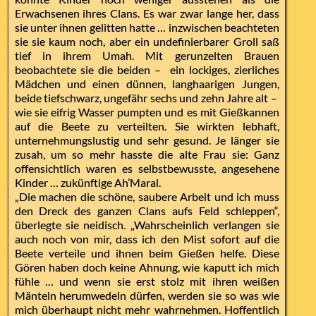
Erwachsenen ihres Clans. Es war zwar lange her, dass
sie unter ihnen gelitten hatte … inzwischen beachteten
sie sie kaum noch, aber ein undefinierbarer Groll saß
tief in ihrem Umah. Mit gerunzelten Brauen
beobachtete sie die beiden – ein lockiges, zierliches
Mädchen und einen dünnen, langhaarigen Jungen,
beide tiefschwarz, ungefähr sechs und zehn Jahre alt –
wie sie eifrig Wasser pumpten und es mit Gießkannen
auf die Beete zu verteilten. Sie wirkten lebhaft,
unternehmungslustig und sehr gesund. Je länger sie
zusah, um so mehr hasste die alte Frau sie: Ganz
offensichtlich waren es selbstbewusste, angesehene
Kinder … zukünftige Ah’Maral.
„Die machen die schöne, saubere Arbeit und ich muss
den Dreck des ganzen Clans aufs Feld schleppen“,
überlegte sie neidisch. „Wahrscheinlich verlangen sie
auch noch von mir, dass ich den Mist sofort auf die
Beete verteile und ihnen beim Gießen helfe. Diese
Gören haben doch keine Ahnung, wie kaputt ich mich
fühle … und wenn sie erst stolz mit ihren weißen
Mänteln herumwedeln dürfen, werden sie so was wie
mich überhaupt nicht mehr wahrnehmen. Hoffentlich