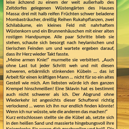
leise ächzend zu einem der weit außerhalb des
Zeltdorfes gelegenen Wüstengärten des Hauses
Massa: drei mit halb reifen Früchten schwer beladene
Mombasträucher, dreißig Reihen Rukahpflanzen, zwei
Schilabäume, ein kleines Feld mit nahrhaftem
Wüstenkorn und ein Brunnenhäuschen mit einer alten
rostigen Handpumpe. Alle paar Schritte blieb sie
stehen, schaute sich besorgt nach heylanischen und
tierischen Feinden um und wartete ergeben darauf,
dass ihr Herz wieder Takt fasste.
„Meine armen Knie!“ murmelte sie verbittert. „Auch
ohne Last tut jeder Schritt weh und mit diesen
schweren, erbärmlich stinkenden Kübeln … das ist
Arbeit für einen kräftigen Mann … nicht für so ein altes
Gestell wie mich. Am liebsten würde ich den ganzen
Krempel hinschmeißen! Eine Sklavin hat es bestimmt
auch nicht schwerer als ich. Der Abgrund ohne
Wiederkehr ist angesichts dieser Schufterei richtig
verlockend … wenn ich ihn nur endlich finden könnte!
Wenn ich nur wüsste, wie die anderen das machen!“
Kurz entschlossen stellte sie die Kübel ab, setzte sich
in den heißen Sand und massierte hingebungsvoll ihre
Kniegelenke. Sie waren dick geschwollen und heiß. Die