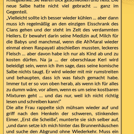
neue Salbe hatte nicht viel gebracht … ganz im
Gegenteil.
„Vielleicht sollte ich besser wieder kühlen … aber dann
muss ich regelmäßig an den einzigen Eisschrank des
Clans gehen und der steht im Zelt des verdammten
Heilers. Er bewahrt darin seine Medizin auf, Milch für
die Babys und manchmal, wenn die Ah’Maral wieder
einmal einen Raspayati abschießen mussten, leckeres
Fleisch … aber davon habe ich nur als Kind ab und zu
kosten dürfen. Na ja … der oberschlaue Kerl wird
beleidigt sein, wenn ich ihm sage, dass seine komische
Salbe nichts taugt. Er wird wieder mit mir rumstreiten
und behaupten, dass ich was falsch gemacht habe.
Immer tut er so von oben herab, als wenn ich für alles
zu dumm wäre, vor allem, wenn es um seine kostbaren
Mixturen geht … und das nur, weil ich nicht richtig
lesen und schreiben kann!“
Die alte Frau rappelte sich mühsam wieder auf und
griff nach den Henkeln der schweren, stinkenden
Eimer. „Erst die Scheiße”, munterte sie sich selber auf,
„und dann setze ich mich hinter das Brunnenhäuschen
und suche den Abgrund ohne Wiederkehr. Muss ein