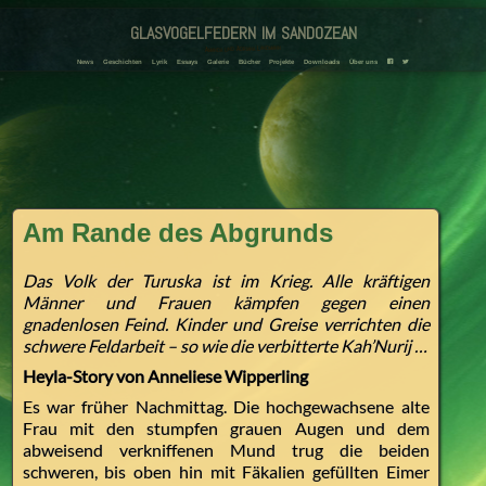
glasvogelfedern im sandozean
Amanda und Adriana Landmann
News
Geschichten
Lyrik
Essays
Galerie
Bücher
Projekte
Downloads
Über uns
F
T
Am Rande des Abgrunds
Das Volk der Turuska ist im Krieg. Alle kräftigen
Männer und Frauen kämpfen gegen einen
gnadenlosen Feind. Kinder und Greise verrichten die
schwere Feldarbeit – so wie die verbitterte Kah’Nurij …
Heyla-Story von Anneliese Wipperling
Es war früher Nachmittag. Die hochgewachsene alte
Frau mit den stumpfen grauen Augen und dem
abweisend verkniffenen Mund trug die beiden
schweren, bis oben hin mit Fäkalien gefüllten Eimer