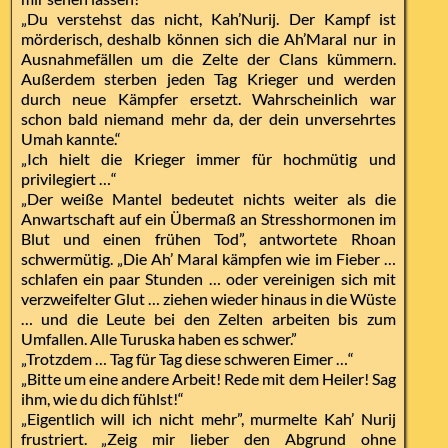
„Du verstehst das nicht, Kah’Nurij. Der Kampf ist
mörderisch, deshalb können sich die Ah’Maral nur in
Ausnahmefällen um die Zelte der Clans kümmern.
Außerdem sterben jeden Tag Krieger und werden
durch neue Kämpfer ersetzt. Wahrscheinlich war
schon bald niemand mehr da, der dein unversehrtes
Umah kannte.“
„Ich hielt die Krieger immer für hochmütig und
privilegiert …“
„Der weiße Mantel bedeutet nichts weiter als die
Anwartschaft auf ein Übermaß an Stresshormonen im
Blut und einen frühen Tod”, antwortete Rhoan
schwermütig. „Die Ah’ Maral kämpfen wie im Fieber …
schlafen ein paar Stunden … oder vereinigen sich mit
verzweifelter Glut … ziehen wieder hinaus in die Wüste
… und die Leute bei den Zelten arbeiten bis zum
Umfallen. Alle Turuska haben es schwer.”
„Trotzdem … Tag für Tag diese schweren Eimer …“
„Bitte um eine andere Arbeit! Rede mit dem Heiler! Sag
ihm, wie du dich fühlst!“
„Eigentlich will ich nicht mehr”, murmelte Kah’ Nurij
frustriert. „Zeig mir lieber den Abgrund ohne