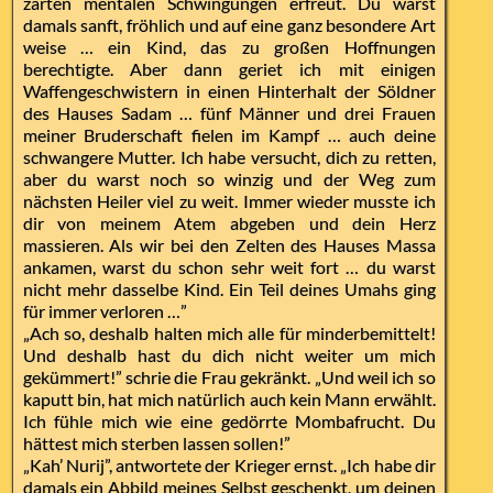
zarten mentalen Schwingungen erfreut. Du warst
damals sanft, fröhlich und auf eine ganz besondere Art
weise … ein Kind, das zu großen Hoffnungen
berechtigte. Aber dann geriet ich mit einigen
Waffengeschwistern in einen Hinterhalt der Söldner
des Hauses Sadam … fünf Männer und drei Frauen
meiner Bruderschaft fielen im Kampf … auch deine
schwangere Mutter. Ich habe versucht, dich zu retten,
aber du warst noch so winzig und der Weg zum
nächsten Heiler viel zu weit. Immer wieder musste ich
dir von meinem Atem abgeben und dein Herz
massieren. Als wir bei den Zelten des Hauses Massa
ankamen, warst du schon sehr weit fort … du warst
nicht mehr dasselbe Kind. Ein Teil deines Umahs ging
für immer verloren …”
„Ach so, deshalb halten mich alle für minderbemittelt!
Und deshalb hast du dich nicht weiter um mich
gekümmert!” schrie die Frau gekränkt. „Und weil ich so
kaputt bin, hat mich natürlich auch kein Mann erwählt.
Ich fühle mich wie eine gedörrte Mombafrucht. Du
hättest mich sterben lassen sollen!”
„Kah’ Nurij”, antwortete der Krieger ernst. „Ich habe dir
damals ein Abbild meines Selbst geschenkt, um deinen