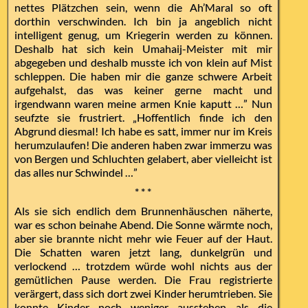
nettes Plätzchen sein, wenn die Ah’Maral so oft
dorthin verschwinden. Ich bin ja angeblich nicht
intelligent genug, um Kriegerin werden zu können.
Deshalb hat sich kein Umahaij-Meister mit mir
abgegeben und deshalb musste ich von klein auf Mist
schleppen. Die haben mir die ganze schwere Arbeit
aufgehalst, das was keiner gerne macht und
irgendwann waren meine armen Knie kaputt …” Nun
seufzte sie frustriert. „Hoffentlich finde ich den
Abgrund diesmal! Ich habe es satt, immer nur im Kreis
herumzulaufen! Die anderen haben zwar immerzu was
von Bergen und Schluchten gelabert, aber vielleicht ist
das alles nur Schwindel …”
* * *
Als sie sich endlich dem Brunnenhäuschen näherte,
war es schon beinahe Abend. Die Sonne wärmte noch,
aber sie brannte nicht mehr wie Feuer auf der Haut.
Die Schatten waren jetzt lang, dunkelgrün und
verlockend … trotzdem würde wohl nichts aus der
gemütlichen Pause werden. Die Frau registrierte
verärgert, dass sich dort zwei Kinder herumtrieben. Sie
konnte Kinder noch weniger ausstehen als die