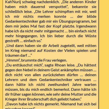
Kah’Nurij schwieg nachdenklich. „Die anderen Kinder
haben mich dauernd verspottet“, bekannte sie
schließlich leise. „Die Lehrer schimpften mit mir, weil
ich mir nichts merken konnte … der blöde
Gedankentechniker gab mir ein Übungsprogramm, bei
dem mir jedes Mal fast der Kopf platzte. Irgendwann
habe ich da nicht mehr mitgemacht … bin einfach nicht
mehr hingegangen. Ich bin lieber durch die Wüste
gestreift … einfach so.“
„Und dann haben sie dir Arbeit zugeteilt, weil mitten
im Krieg niemand auf Kosten der Vielen spielen und
träumen darf …“
„Hmmm“, brummte die Frau verlegen.
„Du enttäuschst mich“, sagte Rhoan leise. „Du hättest
gegen den Nebel in deinem Geist ankämpfen müssen …
dich nicht von allen zurückziehen dürfen … deinen
Lehrern und dem Gedankentechniker vertrauen …
dann hätte ich nicht zweihundert Jahre warten
müssen, bis du mich endlich bemerkst. Dann hätte ich
dir früher sagen können, wie sehr deine Mutter und die
Krieger ihrer Bruderschaft dich geliebt haben.“
„Davon habe ich nichts gemerkt. Niemand hat sich bei
mir sehen lassen!“