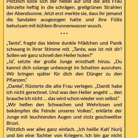
Plötzlich löste sich der Nebel auf und die alte Frau
blinzelte heftig in die schrägen, grellgrünen Strahlen
der Abendsonne. Jetzt erst merkte sie, dass ihr jemand
die Sandalen ausgezogen hatte und ihre Füße
behutsam mit kühlem Brunnenwasser wusch.
* * *
„Tante“, fragte das kleine dunkle Mädchen und Panik
schwang in ihrer Stimme mit. „Tante, was ist mit dir?
Sollen wir ganz schnell den Heiler holen?“
„Ja“, setzte der große Junge ernsthaft hinzu. „Du
kannst dich solange unbesorgt im Schatten ausruhen.
Wir bringen später für dich den Dünger zu den
Pflanzen.“
„Danke“, flüsterte die alte Frau verlegen. „Damit habe
ich nicht gerechnet. Und was den Heiler angeht … den
brauche ich nicht … das wird schon wieder von selbst.“
„Wir helfen den Schwachen und Wehrlosen und
bekämpfen die Feinde unseres Volkes“, erklärte der
Junge mit leuchtenden Augen und stolz geschwellter
Brust.
Plötzlich war alles ganz einfach. „Ich heiße Kah’ Nurij
und bin eine Tochter von Kriegern. Ich bin gar nicht