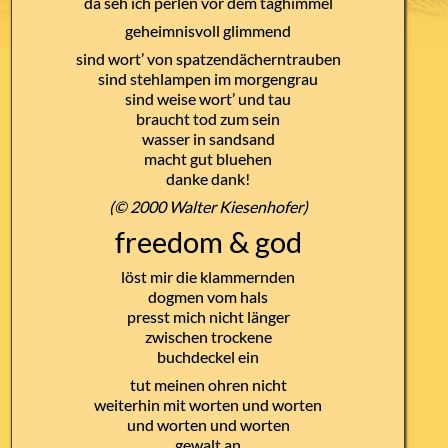
da seh ich perlen vor dem taghimmel
geheimnisvoll glimmend
sind wort’ von spatzendächerntrauben
sind stehlampen im morgengrau
sind weise wort’ und tau
braucht tod zum sein
wasser in sandsand
macht gut bluehen
danke dank!
(© 2000 Walter Kiesenhofer)
freedom & god
löst mir die klammernden
dogmen vom hals
presst mich nicht länger
zwischen trockene
buchdeckel ein
tut meinen ohren nicht
weiterhin mit worten und worten
und worten und worten
gewalt an