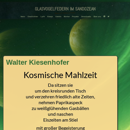
glasvogelfedern im sandozean
Amanda und Adriana Landmann
News
Geschichten
Lyrik
Essays
Galerie
Bücher
Projekte
Downloads
Über uns
F
T
Walter Kiesenhofer
Kosmische Mahlzeit
Da sitzen sie
um den kreisrunden Tisch
und verzehren friedlich alte Zeiten,
nehmen Paprikaspeck
zu weißglühenden Gasbällen
und naschen
Eiszeiten am Stiel
mit großer Begeisterung