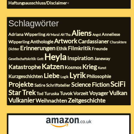
Haftungsausschluss/Disclaimer
<
Schlagwörter
Aliens
Adriana Wipperling
Anneliese
Ah'Maral
Ah'Tha
Angst
Artwork
Cardassianer
Anthologie
Wipperling
Charaktere
Erinnerungen
Filmkritik
Ethik
Freunde
Dichter
Heyla
Inspiration
Janeway
Gesellschaftskritik
Gott
Katzen
Krieg
Katastrophe
Kosmos
Kunst
Lyrik
Liebe
Kurzgeschichten
Philosophie
Logik
SciFi
Projekte
Science Fiction
Satire
Schriftsteller
Star Trek
Vulkan
Voyager
Tuvok
Vorzeit
Tod
Turuska
Vulkanier
Zeitgeschichte
Weihnachten