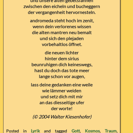
und unsere alten gebetsfahnen
zwischen den eicheln und bucheggern
der vergangenheit hervornesteln.
andromeda steht hoch im zenit,
wenn dein verlorenes wissen
die alten mantren neu bemalt
und sich den plejaden
vorbehaltlos öffnet.
die neuen lichter
hinter dem sirius
beunruhigen dich keineswegs,
hast du doch das tote meer
lange schon vor augen,
lass deine gedanken eine weile
wie lämmer weiden
und setz dich mit mir
an das diesseitige ufer
der worte!
(© 2004 Walter Kiesenhofer)
Posted in
Lyrik
and tagged
Gott
,
Kosmos
,
Traum
,