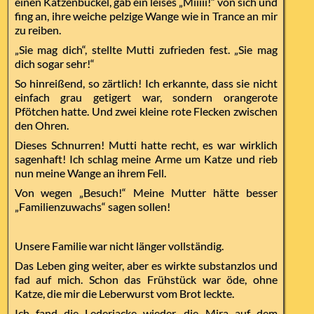
einen Katzenbuckel, gab ein leises „Miiiii!“ von sich und
fing an, ihre weiche pelzige Wange wie in Trance an mir
zu reiben.
„Sie mag dich“, stellte Mutti zufrieden fest. „Sie mag
dich sogar sehr!“
So hinreißend, so zärtlich! Ich erkannte, dass sie nicht
einfach grau getigert war, sondern orangerote
Pfötchen hatte. Und zwei kleine rote Flecken zwischen
den Ohren.
Dieses Schnurren! Mutti hatte recht, es war wirklich
sagenhaft! Ich schlag meine Arme um Katze und rieb
nun meine Wange an ihrem Fell.
Von wegen „Besuch!“ Meine Mutter hätte besser
„Familienzuwachs“ sagen sollen!
Unsere Familie war nicht länger vollständig.
Das Leben ging weiter, aber es wirkte substanzlos und
fad auf mich. Schon das Frühstück war öde, ohne
Katze, die mir die Leberwurst vom Brot leckte.
Ich fand die Lederjacke wieder, die Mira auf dem