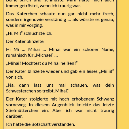
immer getröstet, wenn ich traurig war.
Das Katerchen schaute nun gar nicht mehr frech,
sondern irgendwie verständig … als wüsste es genau,
was in mir vorging.
„Hi, Mi!“ schluchzte ich.
Der Kater blinzelte.
Hi Mi … Mihai … Mihai war ein schöner Name,
rumänisch für „Michael“ …
„Mihai? Möchtest du Mihai heißen?“
Der Kater blinzelte wieder und gab ein leises „Miiiii!“
von sich.
„Na, dann lass uns mal schauen, was dein
Schwesterchen so treibt, Mihai.“
Der Kater stolzierte mit hoch erhobenem Schwanz
vorneweg. In diesem Augenblick knickte das letzte
Stiefmütterchen ein. Aber ich war nicht traurig
darüber.
Ich hatte die Botschaft verstanden.