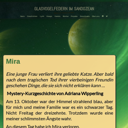
glasvogelfedern im sandozean
Amanda und Adriana Landmann
News
Geschichten
Lyrik
Essays
Galerie
Bücher
Projekte
Downloads
Über uns
F
T
Mira
Eine junge Frau verliert ihre geliebte Katze. Aber bald
nach dem tragischen Tod ihrer vierbeinigen Freundin
geschehen Dinge, die sie sich nicht erklären kann …
Mystery-Kurzgeschichte von Adriana Wipperling
Am 13. Oktober war der Himmel strahlend blau, aber
für mich und meine Familie war es ein schwarzer Tag.
Nicht Freitag der dreizehnte. Trotzdem wurde eine
meiner schlimmsten Ängste wahr.
An diesem Tag habe ich Mira verloren.