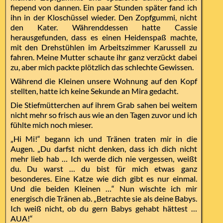
fiepend von dannen. Ein paar Stunden später fand ich
ihn in der Kloschüssel wieder. Den Zopfgummi, nicht
den Kater. Währenddessen hatte Cassie
herausgefunden, dass es einen Heidenspaß machte,
mit den Drehstühlen im Arbeitszimmer Karussell zu
fahren. Meine Mutter schaute ihr ganz verzückt dabei
zu, aber mich packte plötzlich das schlechte Gewissen.
Während die Kleinen unsere Wohnung auf den Kopf
stellten, hatte ich keine Sekunde an Mira gedacht.
Die Stiefmütterchen auf ihrem Grab sahen bei weitem
nicht mehr so frisch aus wie an den Tagen zuvor und ich
fühlte mich noch mieser.
„Hi Mi!“ begann ich und Tränen traten mir in die
Augen. „Du darfst nicht denken, dass ich dich nicht
mehr lieb hab … Ich werde dich nie vergessen, weißt
du. Du warst … du bist für mich etwas ganz
besonderes. Eine Katze wie dich gibt es nur einmal.
Und die beiden Kleinen …“ Nun wischte ich mir
energisch die Tränen ab. „Betrachte sie als deine Babys.
Ich weiß nicht, ob du gern Babys gehabt hättest …
AUA!“