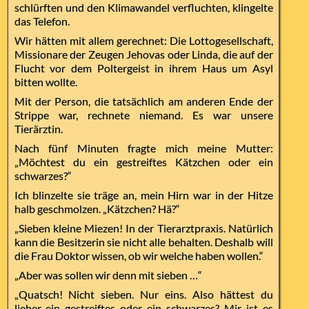
schlürften und den Klimawandel verfluchten, klingelte
das Telefon.
Wir hätten mit allem gerechnet: Die Lottogesellschaft,
Missionare der Zeugen Jehovas oder Linda, die auf der
Flucht vor dem Poltergeist in ihrem Haus um Asyl
bitten wollte.
Mit der Person, die tatsächlich am anderen Ende der
Strippe war, rechnete niemand. Es war unsere
Tierärztin.
Nach fünf Minuten fragte mich meine Mutter:
„Möchtest du ein gestreiftes Kätzchen oder ein
schwarzes?“
Ich blinzelte sie träge an, mein Hirn war in der Hitze
halb geschmolzen. „Kätzchen? Hä?“
„Sieben kleine Miezen! In der Tierarztpraxis. Natürlich
kann die Besitzerin sie nicht alle behalten. Deshalb will
die Frau Doktor wissen, ob wir welche haben wollen.“
„Aber was sollen wir denn mit sieben …“
„Quatsch! Nicht sieben. Nur eins. Also hättest du
lieber ein gestreiftes oder ein schwarzes? Mir ist es