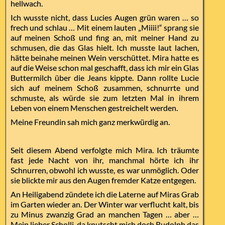
hellwach.
Ich wusste nicht, dass Lucies Augen grün waren … so
frech und schlau … Mit einem lauten „Miiii!“ sprang sie
auf meinen Schoß und fing an, mit meiner Hand zu
schmusen, die das Glas hielt. Ich musste laut lachen,
hätte beinahe meinen Wein verschüttet. Mira hatte es
auf die Weise schon mal geschafft, dass ich mir ein Glas
Buttermilch über die Jeans kippte. Dann rollte Lucie
sich auf meinem Schoß zusammen, schnurrte und
schmuste, als würde sie zum letzten Mal in ihrem
Leben von einem Menschen gestreichelt werden.
Meine Freundin sah mich ganz merkwürdig an.
Seit diesem Abend verfolgte mich Mira. Ich träumte
fast jede Nacht von ihr, manchmal hörte ich ihr
Schnurren, obwohl ich wusste, es war unmöglich. Oder
sie blickte mir aus den Augen fremder Katze entgegen.
An Heiligabend zündete ich die Laterne auf Miras Grab
im Garten wieder an. Der Winter war verflucht kalt, bis
zu Minus zwanzig Grad an manchen Tagen … aber …
Mein lieber Scholli, da knutscht mich doch Rudolph das