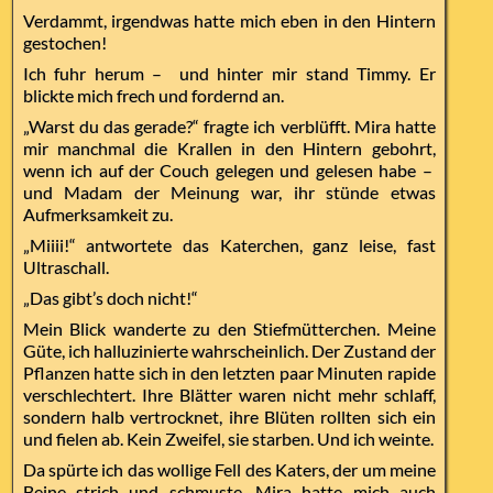
Verdammt, irgendwas hatte mich eben in den Hintern
gestochen!
Ich fuhr herum – und hinter mir stand Timmy. Er
blickte mich frech und fordernd an.
„Warst du das gerade?“ fragte ich verblüfft. Mira hatte
mir manchmal die Krallen in den Hintern gebohrt,
wenn ich auf der Couch gelegen und gelesen habe –
und Madam der Meinung war, ihr stünde etwas
Aufmerksamkeit zu.
„Miiii!“ antwortete das Katerchen, ganz leise, fast
Ultraschall.
„Das gibt’s doch nicht!“
Mein Blick wanderte zu den Stiefmütterchen. Meine
Güte, ich halluzinierte wahrscheinlich. Der Zustand der
Pflanzen hatte sich in den letzten paar Minuten rapide
verschlechtert. Ihre Blätter waren nicht mehr schlaff,
sondern halb vertrocknet, ihre Blüten rollten sich ein
und fielen ab. Kein Zweifel, sie starben. Und ich weinte.
Da spürte ich das wollige Fell des Katers, der um meine
Beine strich und schmuste. Mira hatte mich auch