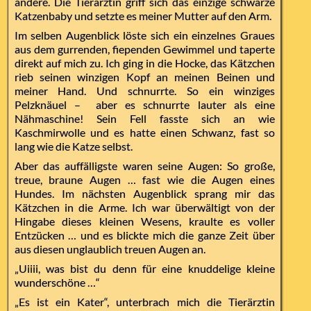
andere. Die Tierärztin griff sich das einzige schwarze
Katzenbaby und setzte es meiner Mutter auf den Arm.
Im selben Augenblick löste sich ein einzelnes Graues
aus dem gurrenden, fiependen Gewimmel und taperte
direkt auf mich zu. Ich ging in die Hocke, das Kätzchen
rieb seinen winzigen Kopf an meinen Beinen und
meiner Hand. Und schnurrte. So ein winziges
Pelzknäuel – aber es schnurrte lauter als eine
Nähmaschine! Sein Fell fasste sich an wie
Kaschmirwolle und es hatte einen Schwanz, fast so
lang wie die Katze selbst.
Aber das auffälligste waren seine Augen: So große,
treue, braune Augen … fast wie die Augen eines
Hundes. Im nächsten Augenblick sprang mir das
Kätzchen in die Arme. Ich war überwältigt von der
Hingabe dieses kleinen Wesens, kraulte es voller
Entzücken … und es blickte mich die ganze Zeit über
aus diesen unglaublich treuen Augen an.
„Uiiii, was bist du denn für eine knuddelige kleine
wunderschöne …“
„Es ist ein Kater“, unterbrach mich die Tierärztin