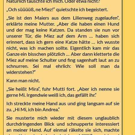
Natürlich täuschte ich mich. Oder etwa nicht?
„Och süüüüß, ne Miez!“ quietschte ich begeistert.
„Sie ist den Maiers aus dem Lilienweg zugelaufen“,
erklärte meine Mutter. „Aber die haben einen Hund
und der mag keine Katzen. Da standen sie nun vor
unserer Tür, die Miez auf dem Arm … haben sich
erinnert, dass ich gern eine Katze hätte … ich wusste
nicht, was ich machen sollte. Eigentlich kam mir das
Ganze ein bisschen plötzlich … Aber dann kletterte die
Miez auf meine Schulter und fing sagenhaft laut an zu
schnurren. Sei mal ehrlich: Wie soll man da
widerstehen?“
Kann man nicht.
„Sie heißt Mira“, fuhr Mutti fort. „Aber ich nenne sie
gerne Mi. Irgendwie weiß ich, das gefällt ihr.“
Ich streckte meine Hand aus und ging langsam auf sie
zu. „Hi Mi, ich bin Andrea.“
Sie musterte mich wieder mit diesem unglaublich
durchdringenden Blick und schnupperte interessiert
an meiner Hand. Auf einmal räkelte sie sich, machte