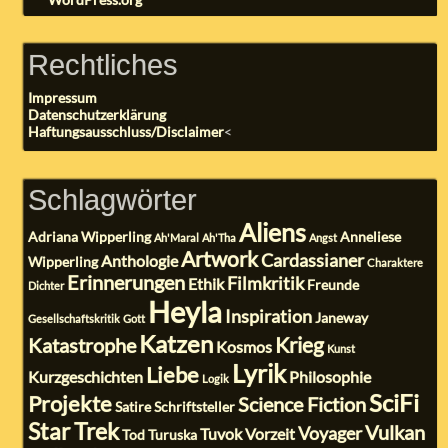
Rechtliches
Impressum
Datenschutzerklärung
Haftungsausschluss/Disclaimer
<
Schlagwörter
Aliens
Adriana Wipperling
Anneliese
Ah'Maral
Ah'Tha
Angst
Artwork
Cardassianer
Anthologie
Wipperling
Charaktere
Erinnerungen
Filmkritik
Ethik
Freunde
Dichter
Heyla
Inspiration
Janeway
Gesellschaftskritik
Gott
Katzen
Krieg
Katastrophe
Kosmos
Kunst
Lyrik
Liebe
Kurzgeschichten
Philosophie
Logik
SciFi
Projekte
Science Fiction
Satire
Schriftsteller
Star Trek
Vulkan
Voyager
Tuvok
Vorzeit
Tod
Turuska