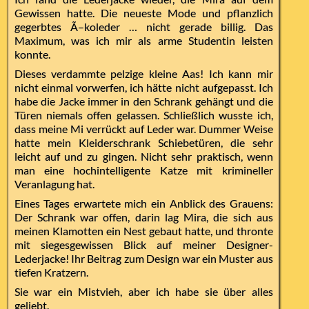
Gewissen hatte. Die neueste Mode und pflanzlich
gegerbtes Ã–koleder … nicht gerade billig. Das
Maximum, was ich mir als arme Studentin leisten
konnte.
Dieses verdammte pelzige kleine Aas! Ich kann mir
nicht einmal vorwerfen, ich hätte nicht aufgepasst. Ich
habe die Jacke immer in den Schrank gehängt und die
Türen niemals offen gelassen. Schließlich wusste ich,
dass meine Mi verrückt auf Leder war. Dummer Weise
hatte mein Kleiderschrank Schiebetüren, die sehr
leicht auf und zu gingen. Nicht sehr praktisch, wenn
man eine hochintelligente Katze mit krimineller
Veranlagung hat.
Eines Tages erwartete mich ein Anblick des Grauens:
Der Schrank war offen, darin lag Mira, die sich aus
meinen Klamotten ein Nest gebaut hatte, und thronte
mit siegesgewissen Blick auf meiner Designer-
Lederjacke! Ihr Beitrag zum Design war ein Muster aus
tiefen Kratzern.
Sie war ein Mistvieh, aber ich habe sie über alles
geliebt.