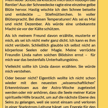
Rentier! Aus der Schneedecke ragte eine einzelne gelbe
Blüte hervor. Hastig wischte ich den Schnee beiseite
und entdeckte … Stiefmütterchen. In voller
Blütenpracht. Bei diesen Temperaturen! Als sei es Mai
und nicht Dezember. Als würde eine unbekannte
Macht sie vor der Kälte schützen.
Als ich meinem Freund davon erzählte, musterte er
mich, als sei ich nicht mehr ganz dicht. Ich kann es ihm
nicht verübeln. Schließlich glaubte ich selbst nicht an
körperlose Seelen oder Magie. Meine verrückte
Freundin Linda nahm solchen Blödsinn ernst – für
mich war das bestenfalls Unterhaltungskino.
Vielleicht sollte ich Linda davon erzählen. Sie würde
mich verstehen.
Oder besser nicht? Eigentlich wollte ich nicht schon
wieder mit den neuesten „wissenschaftlichen“
Erkenntnissen aus der Astro-Woche zugetextet
werden oder mir anhören, dass die Seele meiner Katze
spirituelle Hilfe braucht, um auf die nächste Ebene des
Seins zu gelangen, weil sie sonst einsam und verloren
in einer Starkstrom-Leitung hängt, um Energie für den