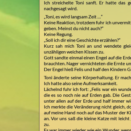
Ich streichelte Toni sanft. Er hatte da
nachgesagt wird.
„Toni, es wird langsam Zeit …”
Keine Reaktion, trotzdem fuhr ich unvermit
geben. Meinst du nicht auch?”
Keine Regung.
„Soll ich dir eine Geschichte erzählen?”
Kurz sah mich Toni an und wendete glei
unzähligen weichen Kissen zu.
Gott sandte einmal einen Engel auf die Erde
brauchten. Nager vernichteten die Ernte u
Der Engel hieß Felis und half den Kindern G
Toni änderte seine Körperhaltung. Er mac
Ich hatte also seine Aufmerksamkeit.
Lächelnd fuhr ich fort: „Felis war ein wun
die es so noch nie auf Erden gab. Die Gest
unter allen auf der Erde und half immer w
Ich merkte die Veränderung nicht gleich, d
auf meine Hand noch auf das Muster der Kis
an. Vor uns saß die kleine Katze mit leic
zu.
Es war immer wieder wie ein Wunder, wenn e