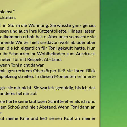
leibst.”
chteten.
ch in Sturm die Wohnung. Sie wusste ganz genau,
essen und auch ihre Katzentoilette. Hinaus lassen
ch vollkommen erholt hatte. Aber auch so machte sie
innende Winter hielt sie davon wohl ab oder aber
, die ich eigentlich für Toni gekauft hatte. Nun
ch ihr Schnurren ihr Wohlbefinden zum Ausdruck.
ffneten Tür mit Respekt Abstand.
wenn Toni nicht da war.
 mit gestrecktem Oberkörper ließ sie ihren Blick
Spielzeug streifen. In diesen Momenten erinnerte
te sie mir nicht. Sie wartete geduldig, bis ich das
deres fiel mir auf.
ie hörte seine lautlosen Schritte eher als ich und
nem Schoß und hielt Abstand. Wenn Toni dann an
r.
 auf meine Knie und ließ seinen Kopf an meiner