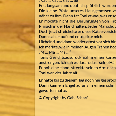
„Kat … Kat … Kat … Se”
Erst langsam und deutlich, plötzlich wurden
Die kleine Pfote unseres Hausgenossen zei
näher zu ihm. Dann tat Toni etwas, was er so
Er mochte nicht die Berührungen von Fro
Pfirsich in der Hand halten. Jedes Mal schütt
Doch jetzt streichelte er diese Katze vorsich
Dann sah er auf und entdeckte mich.
Lächelnd und dann wieder ernst vor sich h
Ich merkte, wie in meinen Augen Tränen hoc
„M … Ma … Ma …”
Tonis Gesichtsausdruck nahm einen konze
anstrengen. Ich sah es daran, dass seine Hän
Er hob eine Hand, streckte seinen Arm nac
Toni war vier Jahre alt.
Er hatte bis zu diesem Tag noch nie gesproc
Dann kam ein Engel zu uns in einem schm
geworfen hatte.
© Copyright by Gabi Scharf