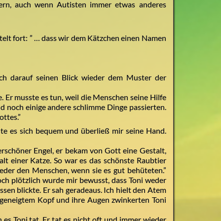
s gern, auch wenn Autisten immer etwas anderes
telt fort: ” … dass wir dem Kätzchen einen Namen
ch darauf seinen Blick wieder dem Muster der
. Er musste es tun, weil die Menschen seine Hilfe
nd noch einige andere schlimme Dinge passierten.
ottes.”
hte es sich bequem und überließ mir seine Hand.
derschöner Engel, er bekam von Gott eine Gestalt,
alt einer Katze. So war es das schönste Raubtier
ieder den Menschen, wenn sie es gut behüteten.”
och plötzlich wurde mir bewusst, dass Toni weder
sen blickte. Er sah geradeaus. Ich hielt den Atem
ht geneigtem Kopf und ihre Augen zwinkerten Toni
s Toni tat. Er tat es nicht oft und immer wieder