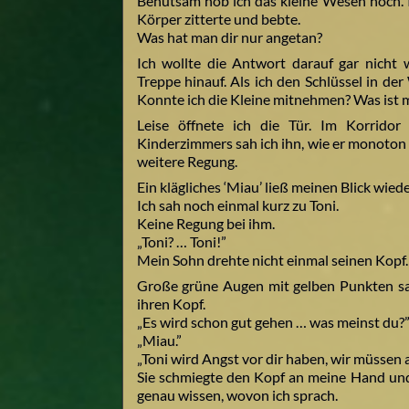
Behutsam hob ich das kleine Wesen hoch. I
Körper zitterte und bebte.
Was hat man dir nur angetan?
Ich wollte die Antwort darauf gar nicht
Treppe hinauf. Als ich den Schlüssel in der
Konnte ich die Kleine mitnehmen? Was ist m
Leise öffnete ich die Tür. Im Korridor
Kinderzimmers sah ich ihn, wie er monoton 
weitere Regung.
Ein klägliches ‘Miau’ ließ meinen Blick wie
Ich sah noch einmal kurz zu Toni.
Keine Regung bei ihm.
„Toni? … Toni!”
Mein Sohn drehte nicht einmal seinen Kopf.
Große grüne Augen mit gelben Punkten sa
ihren Kopf.
„Es wird schon gut gehen … was meinst du?
„Miau.”
„Toni wird Angst vor dir haben, wir müssen 
Sie schmiegte den Kopf an meine Hand und 
genau wissen, wovon ich sprach.