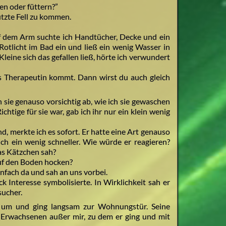
en oder füttern?”
utzte Fell zu kommen.
f dem Arm suchte ich Handtücher, Decke und ein
otlicht im Bad ein und ließ ein wenig Wasser in
Kleine sich das gefallen ließ, hörte ich verwundert
is Therapeutin kommt. Dann wirst du auch gleich
h sie genauso vorsichtig ab, wie ich sie gewaschen
chtige für sie war, gab ich ihr nur ein klein wenig
d, merkte ich es sofort. Er hatte eine Art genauso
ich ein wenig schneller. Wie würde er reagieren?
as Kätzchen sah?
uf den Boden hocken?
infach da und sah an uns vorbei.
k Interesse symbolisierte. In Wirklichkeit sah er
sucher.
ich um und ging langsam zur Wohnungstür. Seine
Erwachsenen außer mir, zu dem er ging und mit