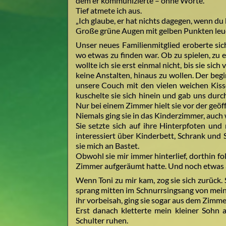
dem er kommunizierte – ohne Worte.
Tief atmete ich aus.
„Ich glaube, er hat nichts dagegen, wenn du b
Große grüne Augen mit gelben Punkten leu
Unser neues Familienmitglied eroberte si
wo etwas zu finden war. Ob zu spielen, zu 
wollte ich sie erst einmal nicht, bis sie si
keine Anstalten, hinaus zu wollen. Der beg
unsere Couch mit den vielen weichen Kissen
kuschelte sie sich hinein und gab uns dur
Nur bei einem Zimmer hielt sie vor der geö
Niemals ging sie in das Kinderzimmer, auch 
Sie setzte sich auf ihre Hinterpfoten und
interessiert über Kinderbett, Schrank und 
sie mich an Bastet.
Obwohl sie mir immer hinterlief, dorthin folg
Zimmer aufgeräumt hatte. Und noch etwas an
Wenn Toni zu mir kam, zog sie sich zurück. S
sprang mitten im Schnurrsingsang von mei
ihr vorbeisah, ging sie sogar aus dem Zimme
Erst danach kletterte mein kleiner Sohn
Schulter ruhen.