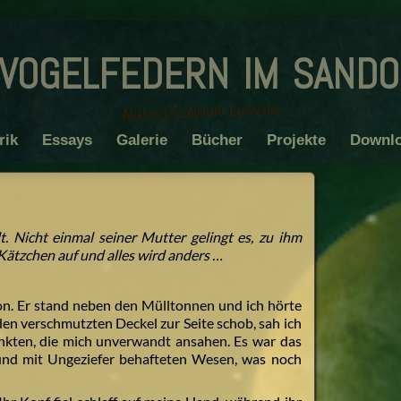
vogelfedern im sand
Amanda und Adriana Landmann
rik
Essays
Galerie
Bücher
Projekte
Downl
t. Nicht einmal seiner Mutter gelingt es, zu ihm
Kätzchen auf und alles wird anders …
on. Er stand neben den Mülltonnen und ich hörte
den verschmutzten Deckel zur Seite schob, sah ich
nkten, die mich unverwandt ansahen. Es war das
 und mit Ungeziefer behafteten Wesen, was noch