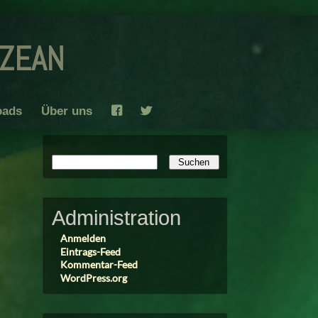
ozean
oads
Über uns
F
T
Administration
Anmelden
Eintrags-Feed
Kommentar-Feed
WordPress.org