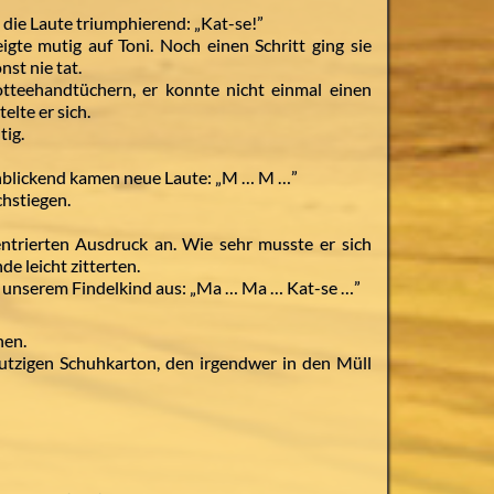
 die Laute triumphierend: „Kat-se!”
gte mutig auf Toni. Noch einen Schritt ging sie
nst nie tat.
tteehandtüchern, er konnte nicht einmal einen
elte er sich.
tig.
inblickend kamen neue Laute: „M … M …”
hstiegen.
ntrierten Ausdruck an. Wie sehr musste er sich
de leicht zitterten.
h unserem Findelkind aus: „Ma … Ma … Kat-se …”
hen.
utzigen Schuhkarton, den irgendwer in den Müll