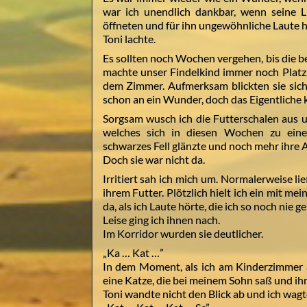
war ich unendlich dankbar, wenn seine 
öffneten und für ihn ungewöhnliche Laute 
Toni lachte.
Es sollten noch Wochen vergehen, bis die 
machte unser Findelkind immer noch Platz,
dem Zimmer. Aufmerksam blickten sie sich 
schon an ein Wunder, doch das Eigentliche
Sorgsam wusch ich die Futterschalen aus un
welches sich in diesen Wochen zu eine
schwarzes Fell glänzte und noch mehr ihre Au
Doch sie war nicht da.
Irritiert sah ich mich um. Normalerweise lie
ihrem Futter. Plötzlich hielt ich ein mit m
da, als ich Laute hörte, die ich so noch nie g
Leise ging ich ihnen nach.
Im Korridor wurden sie deutlicher.
„Ka … Kat …”
In dem Moment, als ich am Kinderzimmer 
eine Katze, die bei meinem Sohn saß und ih
Toni wandte nicht den Blick ab und ich wagte