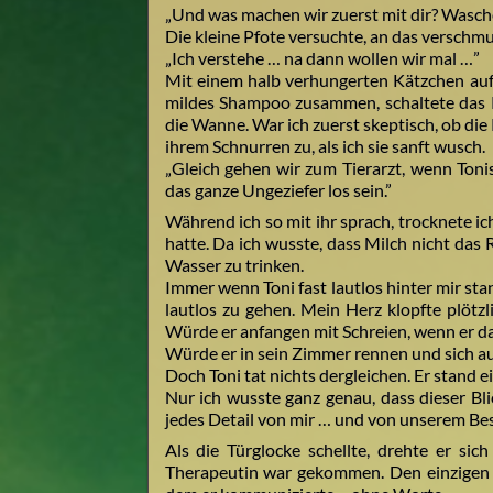
„Und was machen wir zuerst mit dir? Wasch
Die kleine Pfote versuchte, an das verschm
„Ich verstehe … na dann wollen wir mal …”
Mit einem halb verhungerten Kätzchen au
mildes Shampoo zusammen, schaltete das R
die Wanne. War ich zuerst skeptisch, ob die 
ihrem Schnurren zu, als ich sie sanft wusch.
„Gleich gehen wir zum Tierarzt, wenn Ton
das ganze Ungeziefer los sein.”
Während ich so mit ihr sprach, trocknete ic
hatte. Da ich wusste, dass Milch nicht das Ri
Wasser zu trinken.
Immer wenn Toni fast lautlos hinter mir stan
lautlos zu gehen. Mein Herz klopfte plötzl
Würde er anfangen mit Schreien, wenn er d
Würde er in sein Zimmer rennen und sich a
Doch Toni tat nichts dergleichen. Er stand e
Nur ich wusste ganz genau, dass dieser Blic
jedes Detail von mir … und von unserem Be
Als die Türglocke schellte, drehte er s
Therapeutin war gekommen. Den einzigen 