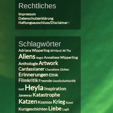
Rechtliches
Impressum
Datenschutzerklärung
Haftungsausschluss/Disclaimer
<
Schlagwörter
Adriana Wipperling
Ah'Maral
Ah'Tha
Aliens
Anneliese Wipperling
Angst
Artwork
Anthologie
Cardassianer
Charaktere
Dichter
Erinnerungen
Ethik
Filmkritik
Freunde
Gesellschaftskritik
Heyla
Inspiration
Gott
Katastrophe
Janeway
Katzen
Krieg
Kosmos
Kunst
Liebe
Kurzgeschichten
Logik