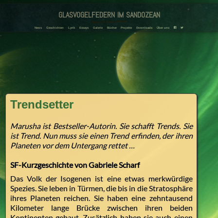
glasvogelfedern im sandozean
Amanda und Adriana Landmann
News
Geschichten
Lyrik
Essays
Galerie
Bücher
Projekte
Downloads
Über uns
F
T
Trendsetter
Marusha ist Bestseller-Autorin. Sie schafft Trends. Sie
ist Trend. Nun muss sie einen Trend erfinden, der ihren
Planeten vor dem Untergang rettet …
SF-Kurzgeschichte von Gabriele Scharf
Das Volk der Isogenen ist eine etwas merkwürdige
Spezies. Sie leben in Türmen, die bis in die Stratosphäre
ihres Planeten reichen. Sie haben eine zehntausend
Kilometer lange Brücke zwischen ihren beiden
Kontinenten gebaut. Zusätzlich haben sie auch einen