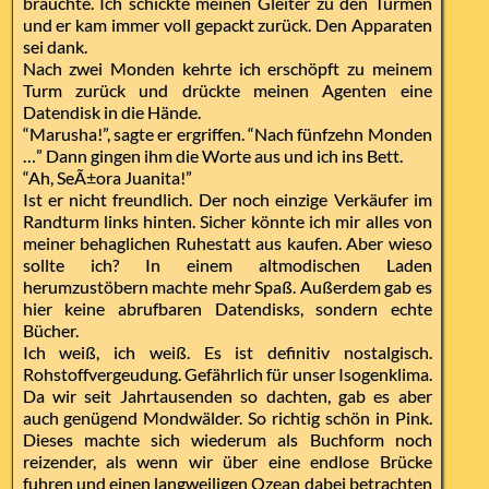
brauchte. Ich schickte meinen Gleiter zu den Türmen
und er kam immer voll gepackt zurück. Den Apparaten
sei dank.
Nach zwei Monden kehrte ich erschöpft zu meinem
Turm zurück und drückte meinen Agenten eine
Datendisk in die Hände.
“Marusha!”, sagte er ergriffen. “Nach fünfzehn Monden
…” Dann gingen ihm die Worte aus und ich ins Bett.
“Ah, SeÃ±ora Juanita!”
Ist er nicht freundlich. Der noch einzige Verkäufer im
Randturm links hinten. Sicher könnte ich mir alles von
meiner behaglichen Ruhestatt aus kaufen. Aber wieso
sollte ich? In einem altmodischen Laden
herumzustöbern machte mehr Spaß. Außerdem gab es
hier keine abrufbaren Datendisks, sondern echte
Bücher.
Ich weiß, ich weiß. Es ist definitiv nostalgisch.
Rohstoffvergeudung. Gefährlich für unser Isogenklima.
Da wir seit Jahrtausenden so dachten, gab es aber
auch genügend Mondwälder. So richtig schön in Pink.
Dieses machte sich wiederum als Buchform noch
reizender, als wenn wir über eine endlose Brücke
fuhren und einen langweiligen Ozean dabei betrachten