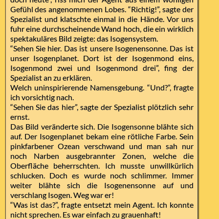
Gefühl des angenommenen Lobes. “Richtig!”, sagte der
Spezialist und klatschte einmal in die Hände. Vor uns
fuhr eine durchscheinende Wand hoch, die ein wirklich
spektakuläres Bild zeigte: das Isogensystem.
“Sehen Sie hier. Das ist unsere Isogenensonne. Das ist
unser Isogenplanet. Dort ist der Isogenmond eins,
Isogenmond zwei und Isogenmond drei”, fing der
Spezialist an zu erklären.
Welch uninspirierende Namensgebung. “Und?”, fragte
ich vorsichtig nach.
“Sehen Sie das hier”, sagte der Spezialist plötzlich sehr
ernst.
Das Bild veränderte sich. Die Isogensonne blähte sich
auf. Der Isogenplanet bekam eine rötliche Farbe. Sein
pinkfarbener Ozean verschwand und man sah nur
noch Narben ausgebrannter Zonen, welche die
Oberfläche beherrschten. Ich musste unwillkürlich
schlucken. Doch es wurde noch schlimmer. Immer
weiter blähte sich die Isogenensonne auf und
verschlang Isogen. Weg war er!
“Was ist das?”, fragte entsetzt mein Agent. Ich konnte
nicht sprechen. Es war einfach zu grauenhaft!