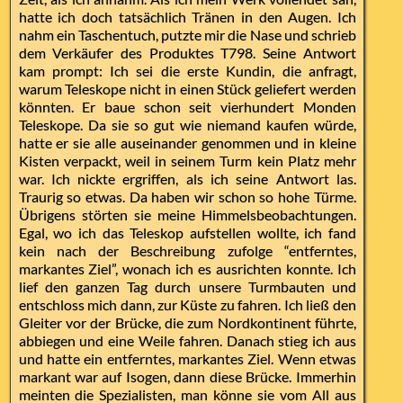
hatte ich doch tatsächlich Tränen in den Augen. Ich
nahm ein Taschentuch, putzte mir die Nase und schrieb
dem Verkäufer des Produktes T798. Seine Antwort
kam prompt: Ich sei die erste Kundin, die anfragt,
warum Teleskope nicht in einen Stück geliefert werden
könnten. Er baue schon seit vierhundert Monden
Teleskope. Da sie so gut wie niemand kaufen würde,
hatte er sie alle auseinander genommen und in kleine
Kisten verpackt, weil in seinem Turm kein Platz mehr
war. Ich nickte ergriffen, als ich seine Antwort las.
Traurig so etwas. Da haben wir schon so hohe Türme.
Übrigens störten sie meine Himmelsbeobachtungen.
Egal, wo ich das Teleskop aufstellen wollte, ich fand
kein nach der Beschreibung zufolge “entferntes,
markantes Ziel”, wonach ich es ausrichten konnte. Ich
lief den ganzen Tag durch unsere Turmbauten und
entschloss mich dann, zur Küste zu fahren. Ich ließ den
Gleiter vor der Brücke, die zum Nordkontinent führte,
abbiegen und eine Weile fahren. Danach stieg ich aus
und hatte ein entferntes, markantes Ziel. Wenn etwas
markant war auf Isogen, dann diese Brücke. Immerhin
meinten die Spezialisten, man könne sie vom All aus