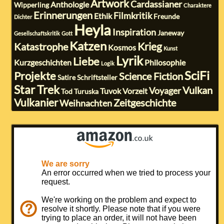
Artwork
Cardassianer
Anthologie
Wipperling
Charaktere
Erinnerungen
Filmkritik
Ethik
Freunde
Dichter
Heyla
Inspiration
Janeway
Gesellschaftskritik
Gott
Katzen
Krieg
Katastrophe
Kosmos
Kunst
Lyrik
Liebe
Kurzgeschichten
Philosophie
Logik
SciFi
Projekte
Science Fiction
Satire
Schriftsteller
Star Trek
Vulkan
Voyager
Tuvok
Vorzeit
Tod
Turuska
Vulkanier
Zeitgeschichte
Weihnachten