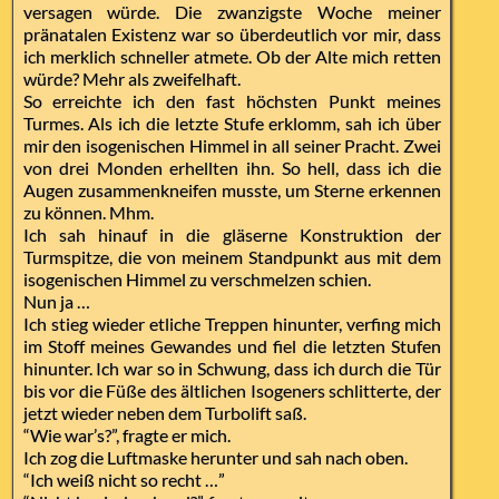
versagen würde. Die zwanzigste Woche meiner
pränatalen Existenz war so überdeutlich vor mir, dass
ich merklich schneller atmete. Ob der Alte mich retten
würde? Mehr als zweifelhaft.
So erreichte ich den fast höchsten Punkt meines
Turmes. Als ich die letzte Stufe erklomm, sah ich über
mir den isogenischen Himmel in all seiner Pracht. Zwei
von drei Monden erhellten ihn. So hell, dass ich die
Augen zusammenkneifen musste, um Sterne erkennen
zu können. Mhm.
Ich sah hinauf in die gläserne Konstruktion der
Turmspitze, die von meinem Standpunkt aus mit dem
isogenischen Himmel zu verschmelzen schien.
Nun ja …
Ich stieg wieder etliche Treppen hinunter, verfing mich
im Stoff meines Gewandes und fiel die letzten Stufen
hinunter. Ich war so in Schwung, dass ich durch die Tür
bis vor die Füße des ältlichen Isogeners schlitterte, der
jetzt wieder neben dem Turbolift saß.
“Wie war’s?”, fragte er mich.
Ich zog die Luftmaske herunter und sah nach oben.
“Ich weiß nicht so recht …”