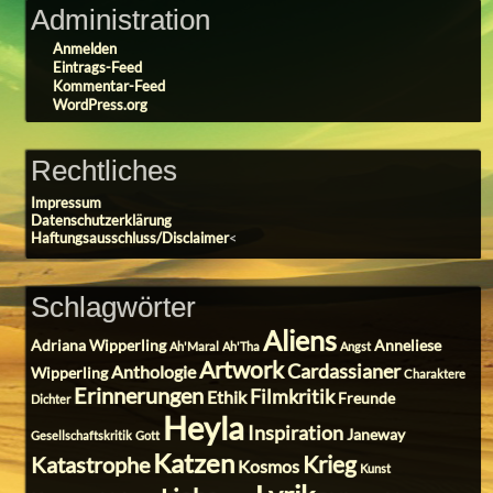
Administration
Anmelden
Eintrags-Feed
Kommentar-Feed
WordPress.org
Rechtliches
Impressum
Datenschutzerklärung
Haftungsausschluss/Disclaimer
<
Schlagwörter
Aliens
Adriana Wipperling
Anneliese
Ah'Maral
Ah'Tha
Angst
Artwork
Cardassianer
Anthologie
Wipperling
Charaktere
Erinnerungen
Filmkritik
Ethik
Freunde
Dichter
Heyla
Inspiration
Janeway
Gesellschaftskritik
Gott
Katzen
Krieg
Katastrophe
Kosmos
Kunst