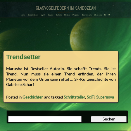
glasvogelfedern im sandozean
Amanda und Adriana Landmann
F
T
News
Geschichten
Lyrik
Essays
Galerie
Bücher
Projekte
Downloads
Über uns
Trendsetter
Marusha ist Bestseller-Autorin. Sie schafft Trends. Sie ist
Trend. Nun muss sie einen Trend erfinden, der ihren
Planeten vor dem Untergang rettet … SF-Kurzgeschichte von
Gabriele Scharf
Posted in
Geschichten
and tagged
Schriftsteller
,
SciFi
,
Supernova