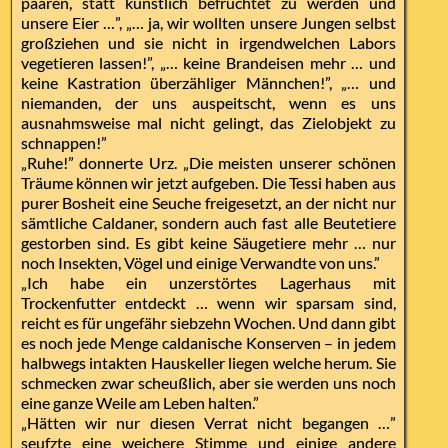
paaren, statt künstlich befruchtet zu werden und
unsere Eier …”, „… ja, wir wollten unsere Jungen selbst
großziehen und sie nicht in irgendwelchen Labors
vegetieren lassen!”, „… keine Brandeisen mehr … und
keine Kastration überzähliger Männchen!”, „… und
niemanden, der uns auspeitscht, wenn es uns
ausnahmsweise mal nicht gelingt, das Zielobjekt zu
schnappen!”
„Ruhe!” donnerte Urz. „Die meisten unserer schönen
Träume können wir jetzt aufgeben. Die Tessi haben aus
purer Bosheit eine Seuche freigesetzt, an der nicht nur
sämtliche Caldaner, sondern auch fast alle Beutetiere
gestorben sind. Es gibt keine Säugetiere mehr … nur
noch Insekten, Vögel und einige Verwandte von uns.”
„Ich habe ein unzerstörtes Lagerhaus mit
Trockenfutter entdeckt … wenn wir sparsam sind,
reicht es für ungefähr siebzehn Wochen. Und dann gibt
es noch jede Menge caldanische Konserven – in jedem
halbwegs intakten Hauskeller liegen welche herum. Sie
schmecken zwar scheußlich, aber sie werden uns noch
eine ganze Weile am Leben halten.”
„Hätten wir nur diesen Verrat nicht begangen …”
seufzte eine weichere Stimme und einige andere