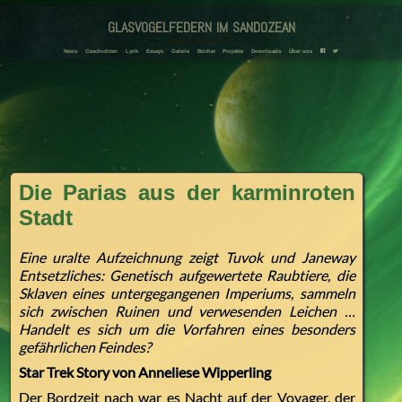
glasvogelfedern im sandozean
Amanda und Adriana Landmann
News
Geschichten
Lyrik
Essays
Galerie
Bücher
Projekte
Downloads
Über uns
F
T
Die Parias aus der karminroten
Stadt
Eine uralte Aufzeichnung zeigt Tuvok und Janeway
Entsetzliches: Genetisch aufgewertete Raubtiere, die
Sklaven eines untergegangenen Imperiums, sammeln
sich zwischen Ruinen und verwesenden Leichen …
Handelt es sich um die Vorfahren eines besonders
gefährlichen Feindes?
Star Trek Story von Anneliese Wipperling
Der Bordzeit nach war es Nacht auf der Voyager, der