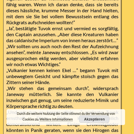
fähig waren. Wenn ich daran denke, dass sie bereits
dieses hässliche, krumme Messer in der Hand hielten,
mit dem sie Sie bei vollem Bewusstsein entlang des
Rückgrats aufschneiden wollten!”
„Ja”, bestätigte Tuvok ernst und vermied es sorgfältig,
den Captain anzusehen. „Aber diese Kreaturen haben
das caldanische Imperium von innen heraus zerstört…”
„Wir sollten uns auch noch den Rest der Aufzeichnung
ansehen”, meinte Janeway entschlossen. „Es wird zwar
ausgesprochen eklig werden, aber vielleicht erfahren
wir noch etwas Wichtiges.”
„Vulkanier kennen keinen Ekel …” begann Tuvok mit
unbewegtem Gesicht und kämpfte stoisch gegen das
Zittern seiner Hände.
„Wir stehen das gemeinsam durch”, widersprach
Janeway mütterlich. Sie kannte den Vulkanier
inzwischen gut genug, um seine reduzierte Mimik und
Körpersprache richtig zu deuten.
„Und wir tun es besser allein …” ergänzte Tuvok
Durch die weitere Nutzung der Seite stimmst du der Verwendung von
ernsthaft. „Diese Bilder können ziemlich
Akzeptieren
Cookies zu.
Weitere Informationen
demoralisierend wirken. Einige Crewmitglieder
könnten in Panik geraten, wenn sie den Hirogen das