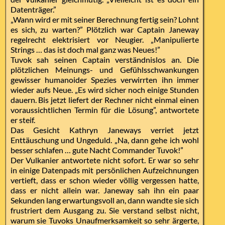
Datenträger.”
„Wann wird er mit seiner Berechnung fertig sein? Lohnt
es sich, zu warten?” Plötzlich war Captain Janeway
regelrecht elektrisiert vor Neugier. „Manipulierte
Strings … das ist doch mal ganz was Neues!”
Tuvok sah seinen Captain verständnislos an. Die
plötzlichen Meinungs- und Gefühlsschwankungen
gewisser humanoider Spezies verwirrten ihn immer
wieder aufs Neue. „Es wird sicher noch einige Stunden
dauern. Bis jetzt liefert der Rechner nicht einmal einen
voraussichtlichen Termin für die Lösung”, antwortete
er steif.
Das Gesicht Kathryn Janeways verriet jetzt
Enttäuschung und Ungeduld. „Na, dann gehe ich wohl
besser schlafen … gute Nacht Commander Tuvok!”
Der Vulkanier antwortete nicht sofort. Er war so sehr
in einige Datenpads mit persönlichen Aufzeichnungen
vertieft, dass er schon wieder völlig vergessen hatte,
dass er nicht allein war. Janeway sah ihn ein paar
Sekunden lang erwartungsvoll an, dann wandte sie sich
frustriert dem Ausgang zu. Sie verstand selbst nicht,
warum sie Tuvoks Unaufmerksamkeit so sehr ärgerte,