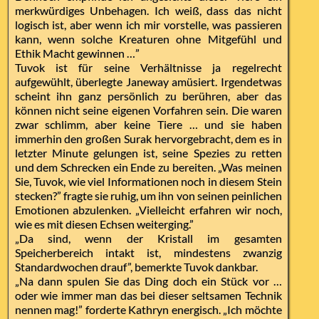
merkwürdiges Unbehagen. Ich weiß, dass das nicht
logisch ist, aber wenn ich mir vorstelle, was passieren
kann, wenn solche Kreaturen ohne Mitgefühl und
Ethik Macht gewinnen …”
Tuvok ist für seine Verhältnisse ja regelrecht
aufgewühlt, überlegte Janeway amüsiert. Irgendetwas
scheint ihn ganz persönlich zu berühren, aber das
können nicht seine eigenen Vorfahren sein. Die waren
zwar schlimm, aber keine Tiere … und sie haben
immerhin den großen Surak hervorgebracht, dem es in
letzter Minute gelungen ist, seine Spezies zu retten
und dem Schrecken ein Ende zu bereiten. „Was meinen
Sie, Tuvok, wie viel Informationen noch in diesem Stein
stecken?” fragte sie ruhig, um ihn von seinen peinlichen
Emotionen abzulenken. „Vielleicht erfahren wir noch,
wie es mit diesen Echsen weiterging.”
„Da sind, wenn der Kristall im gesamten
Speicherbereich intakt ist, mindestens zwanzig
Standardwochen drauf”, bemerkte Tuvok dankbar.
„Na dann spulen Sie das Ding doch ein Stück vor …
oder wie immer man das bei dieser seltsamen Technik
nennen mag!” forderte Kathryn energisch. „Ich möchte