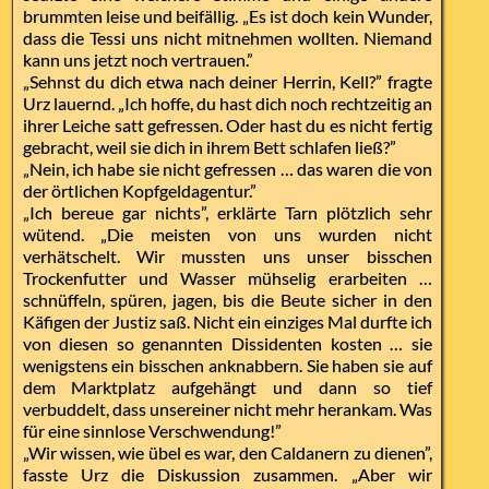
brummten leise und beifällig. „Es ist doch kein Wunder,
dass die Tessi uns nicht mitnehmen wollten. Niemand
kann uns jetzt noch vertrauen.”
„Sehnst du dich etwa nach deiner Herrin, Kell?” fragte
Urz lauernd. „Ich hoffe, du hast dich noch rechtzeitig an
ihrer Leiche satt gefressen. Oder hast du es nicht fertig
gebracht, weil sie dich in ihrem Bett schlafen ließ?”
„Nein, ich habe sie nicht gefressen … das waren die von
der örtlichen Kopfgeldagentur.”
„Ich bereue gar nichts”, erklärte Tarn plötzlich sehr
wütend. „Die meisten von uns wurden nicht
verhätschelt. Wir mussten uns unser bisschen
Trockenfutter und Wasser mühselig erarbeiten …
schnüffeln, spüren, jagen, bis die Beute sicher in den
Käfigen der Justiz saß. Nicht ein einziges Mal durfte ich
von diesen so genannten Dissidenten kosten … sie
wenigstens ein bisschen anknabbern. Sie haben sie auf
dem Marktplatz aufgehängt und dann so tief
verbuddelt, dass unsereiner nicht mehr herankam. Was
für eine sinnlose Verschwendung!”
„Wir wissen, wie übel es war, den Caldanern zu dienen”,
fasste Urz die Diskussion zusammen. „Aber wir