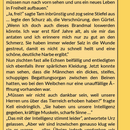
müssen nun nach vorn sehen und uns ein neues Leben
in Freiheit aufbauen.”
„Ja, frei!” sagte Tam inbrünstig und zog seine Stiefel aus
… legte den Schurz ab, die Verschnürung, den Gürtel.
„Wenn ich doch auch dieses Brandmal loswerden
könnte. Ich war erst fünf Jahre alt, als sie mir das
antaten und ich erinnere mich nur zu gut an den
Schmerz. Sie haben immer wieder Salz in die Wunde
gestreut, damit es nicht zu schnell heilt und eine
schöne, deutliche Narbe ergibt.”
Nun zischten fast alle Echsen beifällig und entledigten
sich ebenfalls ihrer spärlichen Kleidung. Jetzt konnte
man sehen, dass die Männchen ein dickes, steifes,
schuppiges Begattungsorgan zwischen den Beinen
hatten, wo bei den Weibchen nur eine unauffällige Ã–
ffnung vorhanden war.
„Müssen wir nicht auch dankbar sein, weil unsere
Herren uns über das Tierreich erhoben haben?” fragte
Kell eindringlich. „Sie haben uns unsere Intelligenz
gegeben, kräftige Muskeln, scharfe Sinne …”
„Das mit der Intelligenz stimmt leider”, antwortete Urz
gelassen. „Aber wir sind inzwischen genauso klug wie
sie es waren … alles Übrige jedoch verdanken wir