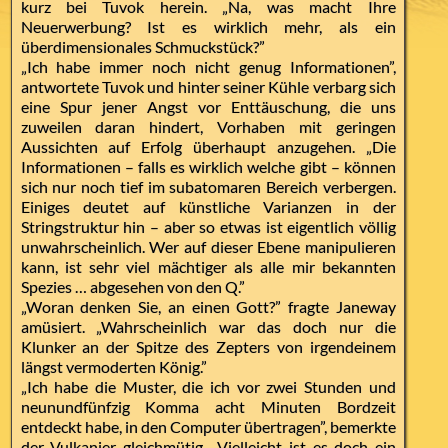
kurz bei Tuvok herein. „Na, was macht Ihre
Neuerwerbung? Ist es wirklich mehr, als ein
überdimensionales Schmuckstück?”
„Ich habe immer noch nicht genug Informationen”,
antwortete Tuvok und hinter seiner Kühle verbarg sich
eine Spur jener Angst vor Enttäuschung, die uns
zuweilen daran hindert, Vorhaben mit geringen
Aussichten auf Erfolg überhaupt anzugehen. „Die
Informationen – falls es wirklich welche gibt – können
sich nur noch tief im subatomaren Bereich verbergen.
Einiges deutet auf künstliche Varianzen in der
Stringstruktur hin – aber so etwas ist eigentlich völlig
unwahrscheinlich. Wer auf dieser Ebene manipulieren
kann, ist sehr viel mächtiger als alle mir bekannten
Spezies … abgesehen von den Q.”
„Woran denken Sie, an einen Gott?” fragte Janeway
amüsiert. „Wahrscheinlich war das doch nur die
Klunker an der Spitze des Zepters von irgendeinem
längst vermoderten König.”
„Ich habe die Muster, die ich vor zwei Stunden und
neunundfünfzig Komma acht Minuten Bordzeit
entdeckt habe, in den Computer übertragen”, bemerkte
der Vulkanier gleichmütig. „Vielleicht ist es doch ein