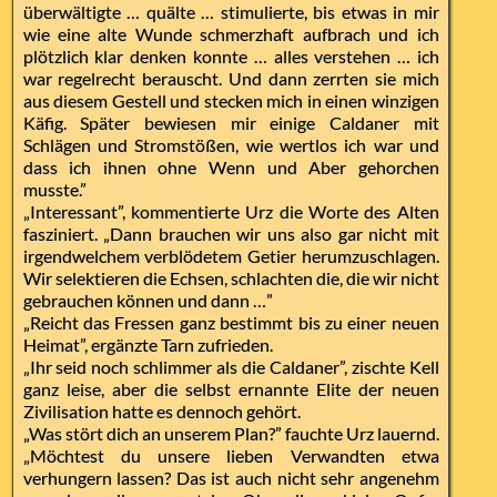
überwältigte … quälte … stimulierte, bis etwas in mir
wie eine alte Wunde schmerzhaft aufbrach und ich
plötzlich klar denken konnte … alles verstehen … ich
war regelrecht berauscht. Und dann zerrten sie mich
aus diesem Gestell und stecken mich in einen winzigen
Käfig. Später bewiesen mir einige Caldaner mit
Schlägen und Stromstößen, wie wertlos ich war und
dass ich ihnen ohne Wenn und Aber gehorchen
musste.”
„Interessant”, kommentierte Urz die Worte des Alten
fasziniert. „Dann brauchen wir uns also gar nicht mit
irgendwelchem verblödetem Getier herumzuschlagen.
Wir selektieren die Echsen, schlachten die, die wir nicht
gebrauchen können und dann …”
„Reicht das Fressen ganz bestimmt bis zu einer neuen
Heimat”, ergänzte Tarn zufrieden.
„Ihr seid noch schlimmer als die Caldaner”, zischte Kell
ganz leise, aber die selbst ernannte Elite der neuen
Zivilisation hatte es dennoch gehört.
„Was stört dich an unserem Plan?” fauchte Urz lauernd.
„Möchtest du unsere lieben Verwandten etwa
verhungern lassen? Das ist auch nicht sehr angenehm