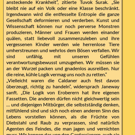
ansteckende Krankheit”, zitierte Tuvok Surak. „Sie
bleibt nie auf ein Volk oder eine Klasse beschränkt.
Irgendwann wird die entfesselte Entropie die ganze
Gesellschaft deformieren und verderben. Kunst und
Wissenschaft können nur noch perverse Monstren
produzieren, Männer und Frauen werden einander
quälen, statt liebevoll zusammenzuleben und ihre
vergessenen Kinder werden wie herrenlose Tiere
umherstreunen und wehrlos dem Bösen verfallen. Wir
sind unfähig, mit unseren Gefühlen
verantwortungsbewusst umzugehen. Wir müssen sie
an der Wurzel packen und gnadenlos ausreißen. Nur
die reine, kühle Logik vermag uns noch zu retten.”
„Vielleicht waren die Caldaner auch fest davon
überzeugt, richtig zu handeln”, widersprach Janeway
sanft. „Die Logik von Eroberern hat ihre eigenen
Fassetten. Die anderen dürfen nicht gleichwertig sein
… und diejenigen Mitbürger, die selbstständig denken,
mitfühlend sind und sich noch einen anderen Sinn des
Lebens vorstellen können, als die Früchte von
Diebstahl und Raub zu verprassen, sind natürlich
Agenten des Feindes, die man jagen und vernichten
muss. Wir kennen das von den Cardassianern, auch sie