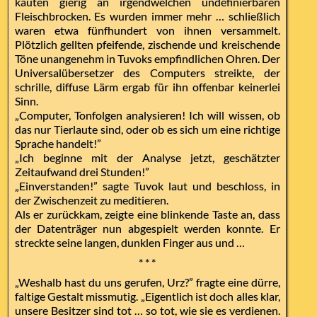
kauten gierig an irgendwelchen undefinierbaren
Fleischbrocken. Es wurden immer mehr … schließlich
waren etwa fünfhundert von ihnen versammelt.
Plötzlich gellten pfeifende, zischende und kreischende
Töne unangenehm in Tuvoks empfindlichen Ohren. Der
Universalübersetzer des Computers streikte, der
schrille, diffuse Lärm ergab für ihn offenbar keinerlei
Sinn.
„Computer, Tonfolgen analysieren! Ich will wissen, ob
das nur Tierlaute sind, oder ob es sich um eine richtige
Sprache handelt!”
„Ich beginne mit der Analyse jetzt, geschätzter
Zeitaufwand drei Stunden!”
„Einverstanden!” sagte Tuvok laut und beschloss, in
der Zwischenzeit zu meditieren.
Als er zurückkam, zeigte eine blinkende Taste an, dass
der Datenträger nun abgespielt werden konnte. Er
streckte seine langen, dunklen Finger aus und …
* * *
„Weshalb hast du uns gerufen, Urz?” fragte eine dürre,
faltige Gestalt missmutig. „Eigentlich ist doch alles klar,
unsere Besitzer sind tot … so tot, wie sie es verdienen.