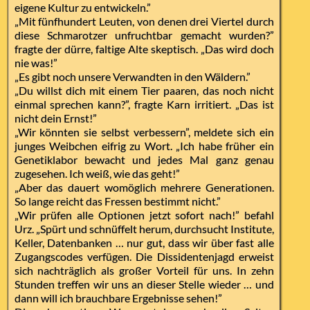
eigene Kultur zu entwickeln.”
„Mit fünfhundert Leuten, von denen drei Viertel durch
diese Schmarotzer unfruchtbar gemacht wurden?”
fragte der dürre, faltige Alte skeptisch. „Das wird doch
nie was!”
„Es gibt noch unsere Verwandten in den Wäldern.”
„Du willst dich mit einem Tier paaren, das noch nicht
einmal sprechen kann?”, fragte Karn irritiert. „Das ist
nicht dein Ernst!”
„Wir könnten sie selbst verbessern”, meldete sich ein
junges Weibchen eifrig zu Wort. „Ich habe früher ein
Genetiklabor bewacht und jedes Mal ganz genau
zugesehen. Ich weiß, wie das geht!”
„Aber das dauert womöglich mehrere Generationen.
So lange reicht das Fressen bestimmt nicht.”
„Wir prüfen alle Optionen jetzt sofort nach!” befahl
Urz. „Spürt und schnüffelt herum, durchsucht Institute,
Keller, Datenbanken … nur gut, dass wir über fast alle
Zugangscodes verfügen. Die Dissidentenjagd erweist
sich nachträglich als großer Vorteil für uns. In zehn
Stunden treffen wir uns an dieser Stelle wieder … und
dann will ich brauchbare Ergebnisse sehen!”