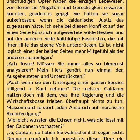
unschuldigen Opfer haben die einzigen Lebewesen,
von denen sie Mitgefühl und Gerechtigkeit erwarten
konnten, gnadenlos gejagt. Sie hätten sie sogar
aufgefressen, wenn die caldanische Justiz das
zugelassen hätte. Ich sehe bei diesem Konflikt auf der
einen Seite künstlich aufgewertete wilde Bestien und
auf der anderen Seite kaltblütige Faschisten, die mit
ihrer Hilfe das eigene Volk unterdrücken. Es ist nicht
logisch, einer der beiden Seiten mehr Mitgefühl als der
anderen zuzubilligen.”
„Ach Tuvok! Müssen Sie immer alles so bierernst
analysieren? Mein Herz gehört nun einmal den
Ausgebeuteten und Unterdrückten!”
„Auch wenn sie den Untergang einer ganzen Spezies
billigend in Kauf nehmen? Die meisten Caldaner
hatten doch mit dem, was ihre Regierung und die
Wirtschaftsbosse trieben, überhaupt nichts zu tun!
Massenmord zerstört jeden Anspruch auf moralische
Rechtfertigung.”
„Vielleicht wussten die Echsen nicht, was die Tessi mit
den Caldanern vorhatten?”
„Ja, Captain, da haben Sie wahrscheinlich sogar recht.
Dennoch empfinde ich angesichts dieser Tiere ein