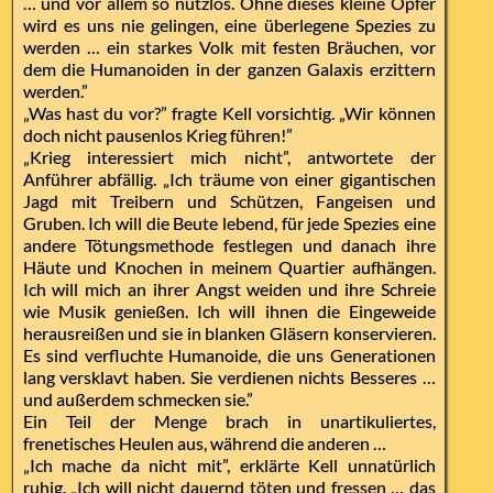
… und vor allem so nutzlos. Ohne dieses kleine Opfer
wird es uns nie gelingen, eine überlegene Spezies zu
werden … ein starkes Volk mit festen Bräuchen, vor
dem die Humanoiden in der ganzen Galaxis erzittern
werden.”
„Was hast du vor?” fragte Kell vorsichtig. „Wir können
doch nicht pausenlos Krieg führen!”
„Krieg interessiert mich nicht”, antwortete der
Anführer abfällig. „Ich träume von einer gigantischen
Jagd mit Treibern und Schützen, Fangeisen und
Gruben. Ich will die Beute lebend, für jede Spezies eine
andere Tötungsmethode festlegen und danach ihre
Häute und Knochen in meinem Quartier aufhängen.
Ich will mich an ihrer Angst weiden und ihre Schreie
wie Musik genießen. Ich will ihnen die Eingeweide
herausreißen und sie in blanken Gläsern konservieren.
Es sind verfluchte Humanoide, die uns Generationen
lang versklavt haben. Sie verdienen nichts Besseres …
und außerdem schmecken sie.”
Ein Teil der Menge brach in unartikuliertes,
frenetisches Heulen aus, während die anderen …
„Ich mache da nicht mit”, erklärte Kell unnatürlich
ruhig. „Ich will nicht dauernd töten und fressen … das