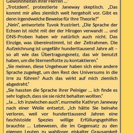
Gewohnheiten ihrer Herren …”
„Trotzdem”, protestierte Janeway skeptisch. „Das
kommt mir alles ziemlich weit hergeholt vor. Gibt es
denn irgendwelche Beweise für Ihre Theorie?”
„Nein”, antwortete Tuvok frustriert. „Die Sprache der
Echsen ist nicht mit der der Hirogen verwandt … und
DNS-Proben haben wir natürlich auch nicht. Das
Einzige, was übereinstimmt, ist der Zeitrahmen. Die
Aufzeichnung ist ungefähr hunderttausend Jahre alt –
so alt wie das Übertragungsnetz, das wir benutzt
haben, um die Sternenflotte zu kontaktieren.”
„Sie meinen, diese Ungeheuer haben sich eine andere
Sprache zugelegt, um den Rest des Universums in die
Irre zu führen? Auch das wirkt auf mich ziemlich
abgedreht.”
„Sie hassten die Sprache ihrer Peiniger … ich finde es
sehr logisch, dass sie sie nicht behalten wollten.”
„Ja … ich inzwischen auch”, murmelte Kathryn Janeway
nach einer Weile entsetzt. „Ich hätte Sie beinahe
verloren, weil vor hunderttausend Jahren eine
faschistoide Spezies willige Erfüllungsgehilfen
brauchte … Lebewesen, die im Gegensatz zu den
eigenen Leuten zu wahlloser, eiskalter Grausamkeit