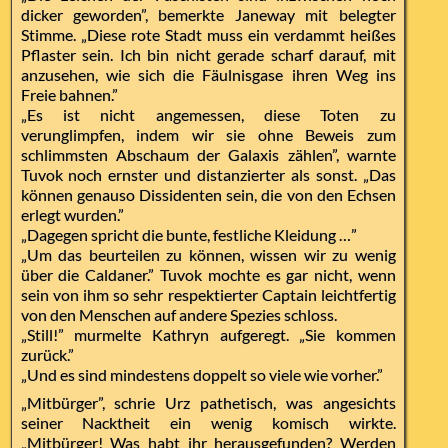
dicker geworden”, bemerkte Janeway mit belegter
Stimme. „Diese rote Stadt muss ein verdammt heißes
Pflaster sein. Ich bin nicht gerade scharf darauf, mit
anzusehen, wie sich die Fäulnisgase ihren Weg ins
Freie bahnen.”
„Es ist nicht angemessen, diese Toten zu
verunglimpfen, indem wir sie ohne Beweis zum
schlimmsten Abschaum der Galaxis zählen”, warnte
Tuvok noch ernster und distanzierter als sonst. „Das
können genauso Dissidenten sein, die von den Echsen
erlegt wurden.”
„Dagegen spricht die bunte, festliche Kleidung …”
„Um das beurteilen zu können, wissen wir zu wenig
über die Caldaner.” Tuvok mochte es gar nicht, wenn
sein von ihm so sehr respektierter Captain leichtfertig
von den Menschen auf andere Spezies schloss.
„Still!” murmelte Kathryn aufgeregt. „Sie kommen
zurück.”
„Und es sind mindestens doppelt so viele wie vorher.”
„Mitbürger”, schrie Urz pathetisch, was angesichts
seiner Nacktheit ein wenig komisch wirkte.
„Mitbürger! Was habt ihr herausgefunden? Werden