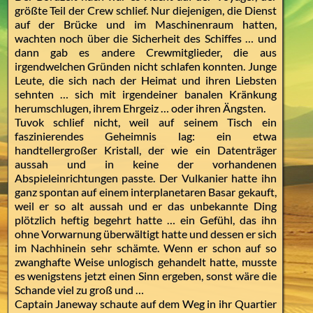
größte Teil der Crew schlief. Nur diejenigen, die Dienst
auf der Brücke und im Maschinenraum hatten,
wachten noch über die Sicherheit des Schiffes … und
dann gab es andere Crewmitglieder, die aus
irgendwelchen Gründen nicht schlafen konnten. Junge
Leute, die sich nach der Heimat und ihren Liebsten
sehnten … sich mit irgendeiner banalen Kränkung
herumschlugen, ihrem Ehrgeiz … oder ihren Ängsten.
Tuvok schlief nicht, weil auf seinem Tisch ein
faszinierendes Geheimnis lag: ein etwa
handtellergroßer Kristall, der wie ein Datenträger
aussah und in keine der vorhandenen
Abspieleinrichtungen passte. Der Vulkanier hatte ihn
ganz spontan auf einem interplanetaren Basar gekauft,
weil er so alt aussah und er das unbekannte Ding
plötzlich heftig begehrt hatte … ein Gefühl, das ihn
ohne Vorwarnung überwältigt hatte und dessen er sich
im Nachhinein sehr schämte. Wenn er schon auf so
zwanghafte Weise unlogisch gehandelt hatte, musste
es wenigstens jetzt einen Sinn ergeben, sonst wäre die
Schande viel zu groß und …
Captain Janeway schaute auf dem Weg in ihr Quartier