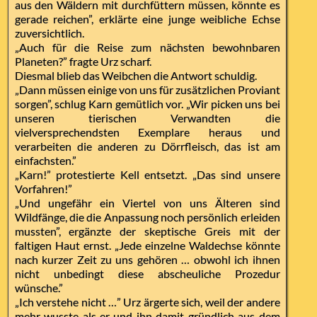
aus den Wäldern mit durchfüttern müssen, könnte es
gerade reichen”, erklärte eine junge weibliche Echse
zuversichtlich.
„Auch für die Reise zum nächsten bewohnbaren
Planeten?” fragte Urz scharf.
Diesmal blieb das Weibchen die Antwort schuldig.
„Dann müssen einige von uns für zusätzlichen Proviant
sorgen”, schlug Karn gemütlich vor. „Wir picken uns bei
unseren tierischen Verwandten die
vielversprechendsten Exemplare heraus und
verarbeiten die anderen zu Dörrfleisch, das ist am
einfachsten.”
„Karn!” protestierte Kell entsetzt. „Das sind unsere
Vorfahren!”
„Und ungefähr ein Viertel von uns Älteren sind
Wildfänge, die die Anpassung noch persönlich erleiden
mussten”, ergänzte der skeptische Greis mit der
faltigen Haut ernst. „Jede einzelne Waldechse könnte
nach kurzer Zeit zu uns gehören … obwohl ich ihnen
nicht unbedingt diese abscheuliche Prozedur
wünsche.”
„Ich verstehe nicht …” Urz ärgerte sich, weil der andere
mehr wusste als er und ihn damit gründlich aus dem