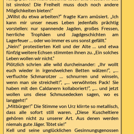
ist sinnlos! Die Freiheit muss doch noch andere
Möglichkeiten bieten!”
„Willst du etwa arbeiten?” fragte Karn amüsiert. „Ich
kann mir unser neues Leben jedenfalls prächtig
vorstellen: nur spannende Jagden, großes Fressen,
herrliche Trophäen und Jagdgeschichten am
Lagerfeuer … oder wo immer es uns sonst gefällt.”
„Nein!” protestierten Kell und der Alte … und etwa
fünfzig weitere Echsen stimmten ihnen zu. „Ein solches
Leben wollen wir nicht.”
Plötzlich schrien alle wild durcheinander: „Ihr wollt
euch wieder in irgendwelchen Betten wälzen!”, „…
verfluchte Schmarotzer … schnurren und winseln,
wenn man sie streichelt!”, „… verwöhntes Pack! Sie
haben mit den Caldanern kollaboriert!”, „… und jetzt
wollen uns diese Schmusedecken sagen, wo es
langgeht!”
„Mitbürger!” Die Stimme von Urz klirrte so metallisch,
dass alle sofort still waren. „Diese Kuscheltiere
gehören nicht zu unserer Art. Aus denen werden
niemals gute Jäger. Tötet sie!”
Kell und seine unglücklichen Gesinnungsgenossen