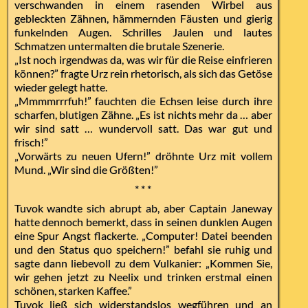
verschwanden in einem rasenden Wirbel aus
gebleckten Zähnen, hämmernden Fäusten und gierig
funkelnden Augen. Schrilles Jaulen und lautes
Schmatzen untermalten die brutale Szenerie.
„Ist noch irgendwas da, was wir für die Reise einfrieren
können?” fragte Urz rein rhetorisch, als sich das Getöse
wieder gelegt hatte.
„Mmmmrrrfuh!” fauchten die Echsen leise durch ihre
scharfen, blutigen Zähne. „Es ist nichts mehr da … aber
wir sind satt … wundervoll satt. Das war gut und
frisch!”
„Vorwärts zu neuen Ufern!” dröhnte Urz mit vollem
Mund. „Wir sind die Größten!”
* * *
Tuvok wandte sich abrupt ab, aber Captain Janeway
hatte dennoch bemerkt, dass in seinen dunklen Augen
eine Spur Angst flackerte. „Computer! Datei beenden
und den Status quo speichern!” befahl sie ruhig und
sagte dann liebevoll zu dem Vulkanier: „Kommen Sie,
wir gehen jetzt zu Neelix und trinken erstmal einen
schönen, starken Kaffee.”
Tuvok ließ sich widerstandslos wegführen und an