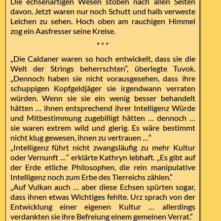
Die echsenartigen Wesen stoben nach allen Seiten
davon. Jetzt waren nur noch Schutt und halb verweste
Leichen zu sehen. Hoch oben am rauchigen Himmel
zog ein Aasfresser seine Kreise.
* * *
„Die Caldaner waren so hoch entwickelt, dass sie die
Welt der Strings beherrschten”, überlegte Tuvok.
„Dennoch haben sie nicht vorausgesehen, dass ihre
schuppigen Kopfgeldjäger sie irgendwann verraten
würden. Wenn sie sie ein wenig besser behandelt
hätten … ihnen entsprechend ihrer Intelligenz Würde
und Mitbestimmung zugebilligt hätten … dennoch …
sie waren extrem wild und gierig. Es wäre bestimmt
nicht klug gewesen, ihnen zu vertrauen …”
„Intelligenz führt nicht zwangsläufig zu mehr Kultur
oder Vernunft …” erklärte Kathryn lebhaft. „Es gibt auf
der Erde etliche Philosophen, die rein manipulative
Intelligenz noch zum Erbe des Tierreichs zählen.”
„Auf Vulkan auch … aber diese Echsen spürten sogar,
dass ihnen etwas Wichtiges fehlte. Urz sprach von der
Entwicklung einer eigenen Kultur … allerdings
verdankten sie ihre Befreiung einem gemeinen Verrat.”