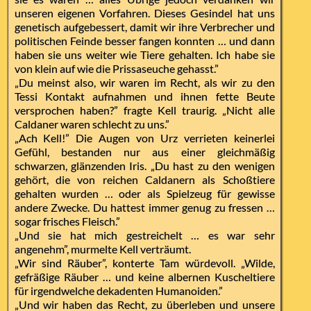
unseren eigenen Vorfahren. Dieses Gesindel hat uns
genetisch aufgebessert, damit wir ihre Verbrecher und
politischen Feinde besser fangen konnten … und dann
haben sie uns weiter wie Tiere gehalten. Ich habe sie
von klein auf wie die Prissaseuche gehasst.”
„Du meinst also, wir waren im Recht, als wir zu den
Tessi Kontakt aufnahmen und ihnen fette Beute
versprochen haben?” fragte Kell traurig. „Nicht alle
Caldaner waren schlecht zu uns.”
„Ach Kell!” Die Augen von Urz verrieten keinerlei
Gefühl, bestanden nur aus einer gleichmäßig
schwarzen, glänzenden Iris. „Du hast zu den wenigen
gehört, die von reichen Caldanern als Schoßtiere
gehalten wurden … oder als Spielzeug für gewisse
andere Zwecke. Du hattest immer genug zu fressen …
sogar frisches Fleisch.”
„Und sie hat mich gestreichelt … es war sehr
angenehm”, murmelte Kell verträumt.
„Wir sind Räuber”, konterte Tam würdevoll. „Wilde,
gefräßige Räuber … und keine albernen Kuscheltiere
für irgendwelche dekadenten Humanoiden.”
„Und wir haben das Recht, zu überleben und unsere