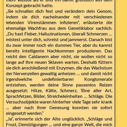
Konzept gebracht hatte.
„Sie schnallen dich fest und verändern dein Genom,
indem sie dich nacheinander mit verschiedenen
lebenden Virenstämmen infizieren”, erläuterte die
ehemalige Wachfrau aus dem Genetiklabor sachlich.
„Du hast Fieber, Halluzinationen, überall Schmerzen …
mistest unter dich, schreist und jammerst. Danach bist
du zwar immer noch ein dummes Tier, aber du kannst
bereits intelligente Nachkommen produzieren. Das
reicht den Caldanern aber nicht, sie wollen nicht so
lange auf ihre neuen Sklaven warten. Deshalb füttern
sie dich anschließend mit Enzymen, die das Wachstum
der Nervenzellen gewaltig anheizen … und damit nicht
irgendwelche undefinierbaren Konglomerate
entstehen, werden deine Sinne pausenlos Reizen
ausgesetzt: Hitze, Kälte, Schmerz, Töne aller Art,
Sprachfetzen, Bilder, Streicheleinheiten … Schläge. Die
Versuchsobjekte waren hinterher viele Tage sehr krank
… aber nach ihrer Genesung konnten sie sofort
eingesetzt werden.”
„Ja”, erinnerte sich der Alte unglücklich. „Schläge und
Frost, Demütigungen … und eine ganze Welt, die mich