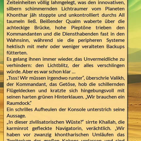
Zeiteinheiten völlig lahmgelegt, was den innovativen,
silbern schimmernden Lichtraumer vom Planeten
Khonthar jäh stoppte und unkontrolliert durchs All
taumeln ließ. Beißender Qualm waberte über die
achteckige Brücke, hohe Pieptöne trieben den
Kommandanten und die Diensthabenden fast in den
Wahnsinn, während sie die peripheren Systeme
hektisch mit mehr oder weniger veralteten Backups
fütterten.
Es gelang ihnen immer wieder, das Unvermeidliche zu
verhindern: den Lichtblitz, der alles verschlingen
würde. Aber es war schon klar …
„Tsss! Wir müssen irgendwo runter“, überschrie Valikh,
der Kommandant, das Getöse, hob die schillernden
Flügeldecken und kratzte sich hingebungsvoll mit
seinen harten grünen Hinterklauen. „Wir brauchen ein
Raumdock.“
Ein schrilles Aufheulen der Konsole unterstrich seine
Aussage.
„In dieser zivilisatorischen Wüste?“ sirrte Khallah, die
karminrot gefleckte Navigatorin, verächtlich. „Wir
haben vor zwanzig khontharischen Umläufen das
Territorium des großen Kokons verlassen und sind