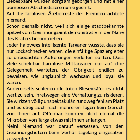
Liebespaare wurden sorgsam geborgen und mit einer
pompösen Abschiedszeremonie geehrt.
Auf die farblosen Ãœberreste der Fremden achtete
niemand.
Schon deshalb nicht, weil sich einige stadtbekannte
Spitzel vom Gesinnungsamt demonstrativ in der Nähe
des Kraters herumtrieben.
Jeder halbwegs intelligente Targaner wusste, dass sie
nur Lockschnecken waren, die einfältige Spaziergleiter
zu unbedachten Äußerungen verleiten sollten. Dass
viele scheinbar harmlose Mittarganer nur auf eine
Gelegenheit warteten, der Obrigkeit endlich zu
beweisen, wie unglaublich wachsam und loyal sie
waren.
Andererseits schienen die toten Riesenkäfer es nicht
wert zu sein, ihretwegen eine Verhaftung zu riskieren.
Sie wirkten völlig unspektakulär, rundweg fehl am Platz
und es stieg auch nach mehreren Tagen kein Geruch
von ihnen auf. Offenbar konnten nicht einmal die
Mikroben von Targa etwas mit ihnen anfangen.
Nein! Niemand war darauf versessen, von den
Gesinnungshütern beim Verhör tagelang eingesalzen
zu werden!