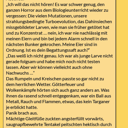
„Ich will das nicht hören! Es war schwer genug, den
ganzen Horror aus dem Biologieunterricht wieder zu
vergessen: Die vielen Mutationen, unsere
strahlungsbedingte Turboevolution, das Dahinsiechen
missgebildeter Larven, wie man sie früher getötet hat
und zu Konzentrat … nein, ich war nie nachlässig mit
meinen Eiern und bin bei jedem Alarm schnell in den
nächsten Bunker gekrochen. Meine Eier sind in
Ordnung. Ist es dein Begattungssaft auch?“
„Das weiß ich nicht genau. Ich war als junge Larve nicht
gerade folgsam und habe mich noch nicht testen
lassen. Aber wir können vielleicht auch ohne
Nachwuchs …“
Das Rumpeln und Kreischen passte so gar nicht zu
dem herrlichen Wetter. Götterfeuer und
Wolkenkämpfe hörten sich auch ganz anders an. Was
ihnen da rasend schnell entgegenkam, war ein Ball aus
Metall, Rauch und Flammen, etwas, das kein Targaner
je erblickt hatte.
Panik brach aus.
Mächtige Gleitfüße zuckten angsterfüllt vorwärts,
saugnapfbewehrte Tentakel peitschten hektisch durch