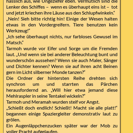
hässlich aus, wie Ungeziefer eben. Vermutlich sind die
Lenker des Schiffes – wenn es überhaupt eins ist – tot
und jetzt kriechen ihre Läuse aus den Schlupfwinkeln.“
„Nein! Sieh bitte richtig hin! Einige der Wesen halten
etwas in den Vordergreifern. Tiere benutzen kein
Werkzeug!“
„Ich sehe überhaupt nichts, nur farbloses Gewusel im
Matsch.“
Tarmoh wurde vor Eifer und Sorge um die Fremden
laut. „Und wenn sie bei anderer Beleuchtung bunt und
wunderschön aussehen? Wenn sie auch Maler, Sänger
und Dichter kennen? Wenn sie auf ihren acht Beinen
gern im Licht silberner Monde tanzen?“
Die Ordner der hintersten Reihe drehten sich
synchron um und starrten das Pärchen
herausfordernd an. „Will hier etwa jemand diese
Mehlraspler in seine Tentakel wickeln?“
Tarmoh und Meramah wurden steif vor Angst.
„Schießt doch endlich! Schießt! Macht sie alle platt!“
begannen einige Spaziergleiter demonstrativ laut zu
grölen.
Ein Augenläppchenzucken später war der Mob zu
voller Pracht aufgelaufen.