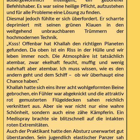
Befehlshaber. Es war seine heilige Pflicht, aufzustehen
und für alle Probleme eine Lösung zu finden.
Diesmal jedoch fühlte er sich überfordert. Er scharrte
deprimiert mit seinen grünen Klauen in den
weitgehend unbrauchbaren Trümmern der
hochmodernen Technik.
„Ksss! Offenbar hat Khallah den richtigen Planeten
gefunden. Da oben ist ein Riss in der Hülle und wir
leben immer noch. Die Atmosphäre ist tatsächlich
atembar, zwar ekelhaft feucht, muffig und wenig
nahrhaft aber atembar. Ich muss wissen, wie es den
andern geht und dem Schiff – ob wir überhaupt eine
Chance haben.“
Khallah hatte sich eins ihrer acht wohlgeformten Beine
gebrochen, ein Fühler war abgeknickt und die attraktiv
rot gemusterten Flügeldecken sahen reichlich
verknittert aus. Aber sie war nicht nur eine wahre
Schönheit, sondern auch eine zähe Kämpferin. Ein
Medispray brachte sie blitzschnell auf die intakten
roten Extremitäten.
Auch der Praktikant hatte den Absturz unerwartet gut
überstanden. Sein jugendlich elastischer Panzer sah