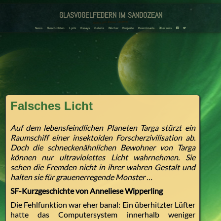
glasvogelfedern im sandozean
Amanda und Adriana Landmann
News
Geschichten
Lyrik
Essays
Galerie
Bücher
Projekte
Downloads
Über uns
F
T
Falsches Licht
Auf dem lebensfeindlichen Planeten Targa stürzt ein
Raumschiff einer insektoiden Forscherzivilisation ab.
Doch die schneckenähnlichen Bewohner von Targa
können nur ultraviolettes Licht wahrnehmen. Sie
sehen die Fremden nicht in ihrer wahren Gestalt und
halten sie für grauenerregende Monster …
SF-Kurzgeschichte von Anneliese Wipperling
Die Fehlfunktion war eher banal: Ein überhitzter Lüfter
hatte das Computersystem innerhalb weniger