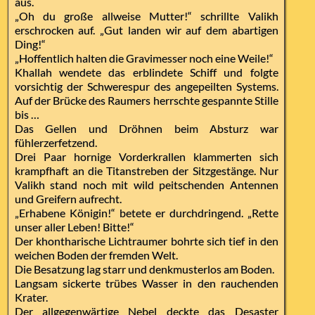
aus.
„Oh du große allweise Mutter!“ schrillte Valikh
erschrocken auf. „Gut landen wir auf dem abartigen
Ding!“
„Hoffentlich halten die Gravimesser noch eine Weile!“
Khallah wendete das erblindete Schiff und folgte
vorsichtig der Schwerespur des angepeilten Systems.
Auf der Brücke des Raumers herrschte gespannte Stille
bis …
Das Gellen und Dröhnen beim Absturz war
fühlerzerfetzend.
Drei Paar hornige Vorderkrallen klammerten sich
krampfhaft an die Titanstreben der Sitzgestänge. Nur
Valikh stand noch mit wild peitschenden Antennen
und Greifern aufrecht.
„Erhabene Königin!“ betete er durchdringend. „Rette
unser aller Leben! Bitte!“
Der khontharische Lichtraumer bohrte sich tief in den
weichen Boden der fremden Welt.
Die Besatzung lag starr und denkmusterlos am Boden.
Langsam sickerte trübes Wasser in den rauchenden
Krater.
Der allgegenwärtige Nebel deckte das Desaster