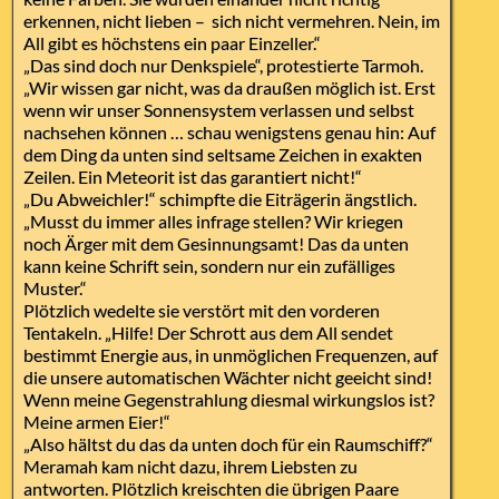
erkennen, nicht lieben – sich nicht vermehren. Nein, im
All gibt es höchstens ein paar Einzeller.“
„Das sind doch nur Denkspiele“, protestierte Tarmoh.
„Wir wissen gar nicht, was da draußen möglich ist. Erst
wenn wir unser Sonnensystem verlassen und selbst
nachsehen können … schau wenigstens genau hin: Auf
dem Ding da unten sind seltsame Zeichen in exakten
Zeilen. Ein Meteorit ist das garantiert nicht!“
„Du Abweichler!“ schimpfte die Eiträgerin ängstlich.
„Musst du immer alles infrage stellen? Wir kriegen
noch Ärger mit dem Gesinnungsamt! Das da unten
kann keine Schrift sein, sondern nur ein zufälliges
Muster.“
Plötzlich wedelte sie verstört mit den vorderen
Tentakeln. „Hilfe! Der Schrott aus dem All sendet
bestimmt Energie aus, in unmöglichen Frequenzen, auf
die unsere automatischen Wächter nicht geeicht sind!
Wenn meine Gegenstrahlung diesmal wirkungslos ist?
Meine armen Eier!“
„Also hältst du das da unten doch für ein Raumschiff?“
Meramah kam nicht dazu, ihrem Liebsten zu
antworten. Plötzlich kreischten die übrigen Paare