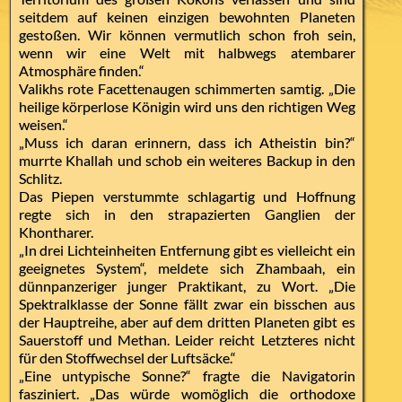
seitdem auf keinen einzigen bewohnten Planeten
gestoßen. Wir können vermutlich schon froh sein,
wenn wir eine Welt mit halbwegs atembarer
Atmosphäre finden.“
Valikhs rote Facettenaugen schimmerten samtig. „Die
heilige körperlose Königin wird uns den richtigen Weg
weisen.“
„Muss ich daran erinnern, dass ich Atheistin bin?“
murrte Khallah und schob ein weiteres Backup in den
Schlitz.
Das Piepen verstummte schlagartig und Hoffnung
regte sich in den strapazierten Ganglien der
Khontharer.
„In drei Lichteinheiten Entfernung gibt es vielleicht ein
geeignetes System“, meldete sich Zhambaah, ein
dünnpanzeriger junger Praktikant, zu Wort. „Die
Spektralklasse der Sonne fällt zwar ein bisschen aus
der Hauptreihe, aber auf dem dritten Planeten gibt es
Sauerstoff und Methan. Leider reicht Letzteres nicht
für den Stoffwechsel der Luftsäcke.“
„Eine untypische Sonne?“ fragte die Navigatorin
fasziniert. „Das würde womöglich die orthodoxe