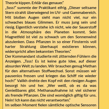
Theorie kippen. Erklär das genauer.“
„Ssss!“ summte der Praktikant eifrig. „Dieser seltsame
Stern strahlt überwiegend im UV- und Gammabereich.
Mit bloßen Augen sieht man nicht viel, nur ein
schwaches blaues Glimmen. Er muss jung sein und
riesig. Eigentlich verstehe ich nicht, wie der Sauerstoff
in die Atmosphäre des Planeten kommt. Sein
Magnetfeld ist viel zu schwach um den Sonnenwind
abzulenken. Dass Pflanzen in so einer Finsternis voll
harter Strahlung überhaupt existieren können,
widerspricht allen bekannten Theorien.“
Der Kommandant studierte mit zitternden Fühlern die
Anzeigen. „Tsss! Es ist keine gute Idee, auf dieser
absurden Welt zu landen. Wir brauchen genug Methan
für den alternativen Stoffwechsel. Sonst müssen wir
pausenlos fressen und kriegen das Schiff nie wieder
hoch!“ Valikh drehte den Kopf mit den riesigen Augen
besorgt hin und her. „Wer weiß, ob es da was
Genießbares gibt. Methanaufnahme ist viel sicherer
als fremde Pflanzen. Die sind womöglich giftig für uns.
Nein! Ich kann das nicht verantworten.“
Im selben Moment fielen sämtliche optische Sensoren