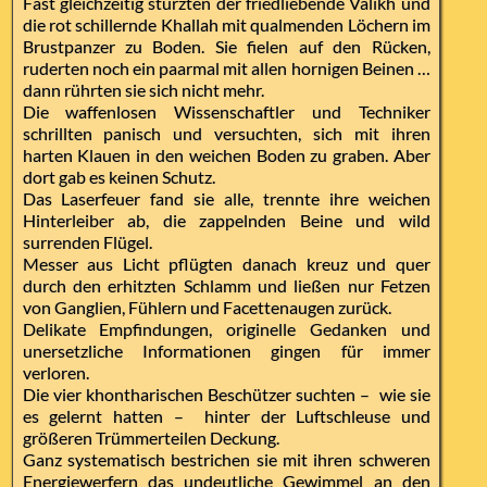
Fast gleichzeitig stürzten der friedliebende Valikh und
die rot schillernde Khallah mit qualmenden Löchern im
Brustpanzer zu Boden. Sie fielen auf den Rücken,
ruderten noch ein paarmal mit allen hornigen Beinen …
dann rührten sie sich nicht mehr.
Die waffenlosen Wissenschaftler und Techniker
schrillten panisch und versuchten, sich mit ihren
harten Klauen in den weichen Boden zu graben. Aber
dort gab es keinen Schutz.
Das Laserfeuer fand sie alle, trennte ihre weichen
Hinterleiber ab, die zappelnden Beine und wild
surrenden Flügel.
Messer aus Licht pflügten danach kreuz und quer
durch den erhitzten Schlamm und ließen nur Fetzen
von Ganglien, Fühlern und Facettenaugen zurück.
Delikate Empfindungen, originelle Gedanken und
unersetzliche Informationen gingen für immer
verloren.
Die vier khontharischen Beschützer suchten – wie sie
es gelernt hatten – hinter der Luftschleuse und
größeren Trümmerteilen Deckung.
Ganz systematisch bestrichen sie mit ihren schweren
Energiewerfern das undeutliche Gewimmel an den