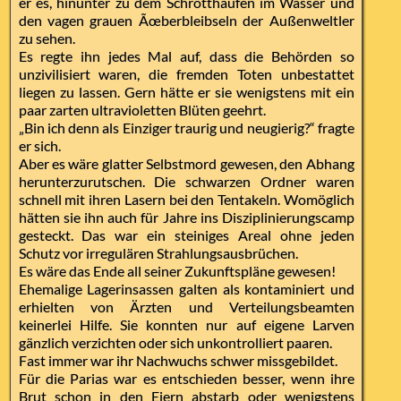
er es, hinunter zu dem Schrotthaufen im Wasser und
den vagen grauen Ãœberbleibseln der Außenweltler
zu sehen.
Es regte ihn jedes Mal auf, dass die Behörden so
unzivilisiert waren, die fremden Toten unbestattet
liegen zu lassen. Gern hätte er sie wenigstens mit ein
paar zarten ultravioletten Blüten geehrt.
„Bin ich denn als Einziger traurig und neugierig?“ fragte
er sich.
Aber es wäre glatter Selbstmord gewesen, den Abhang
herunterzurutschen. Die schwarzen Ordner waren
schnell mit ihren Lasern bei den Tentakeln. Womöglich
hätten sie ihn auch für Jahre ins Disziplinierungscamp
gesteckt. Das war ein steiniges Areal ohne jeden
Schutz vor irregulären Strahlungsausbrüchen.
Es wäre das Ende all seiner Zukunftspläne gewesen!
Ehemalige Lagerinsassen galten als kontaminiert und
erhielten von Ärzten und Verteilungsbeamten
keinerlei Hilfe. Sie konnten nur auf eigene Larven
gänzlich verzichten oder sich unkontrolliert paaren.
Fast immer war ihr Nachwuchs schwer missgebildet.
Für die Parias war es entschieden besser, wenn ihre
Brut schon in den Eiern abstarb oder wenigstens