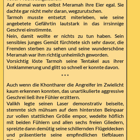
Auf einmal waren selbst Meramah ihre Eier egal. Sie
dachte gar nicht mehr daran, wegzurutschen.
Tarmoh musste entsetzt miterleben, wie seine
angebetete Gefährtin lautstark in das irrsinnige
Geschrei einstimmte.
Nein, damit wollte er nichts zu tun haben. Sein
sensibles junges Gemüt fürchtete sich sehr davor, die
Fremden sterben zu sehen und seine wunderschöne
Meramah war ihm richtig unheimlich geworden.
Vorsichtig löste Tarmoh seine Tentakel aus ihrer
Umklammerung und glitt so schnell er konnte davon.
* * *
Auch wenn die Khontharer die Angreifer im Zwielicht
kaum erkennen konnten, das unartikulierte aggressive
Geschrei ließ ihre Fühler erzittern.
Valikh legte seinen Laser demonstrativ beiseite,
stemmte sich mühsam auf dem hintersten Beinpaar
zur vollen stattlichen Größe empor, wedelte höflich
mit beiden Fühlern und allen sechs freien Gliedern,
spreizte dann demütig seine schillernden Flügeldecken
und präsentierte seine empfindlichen tiefblauen