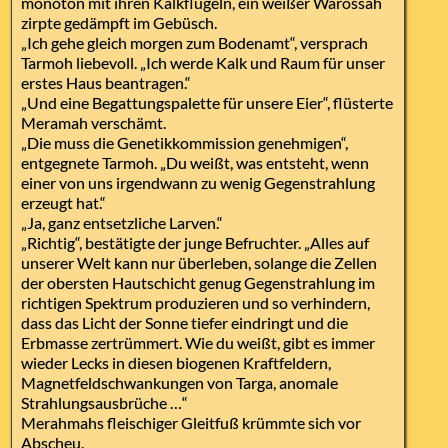
monoton mit ihren Kalkflügeln, ein weißer Warossah
zirpte gedämpft im Gebüsch.
„Ich gehe gleich morgen zum Bodenamt“, versprach
Tarmoh liebevoll. „Ich werde Kalk und Raum für unser
erstes Haus beantragen.“
„Und eine Begattungspalette für unsere Eier“, flüsterte
Meramah verschämt.
„Die muss die Genetikkommission genehmigen“,
entgegnete Tarmoh. „Du weißt, was entsteht, wenn
einer von uns irgendwann zu wenig Gegenstrahlung
erzeugt hat.“
„Ja, ganz entsetzliche Larven.“
„Richtig“, bestätigte der junge Befruchter. „Alles auf
unserer Welt kann nur überleben, solange die Zellen
der obersten Hautschicht genug Gegenstrahlung im
richtigen Spektrum produzieren und so verhindern,
dass das Licht der Sonne tiefer eindringt und die
Erbmasse zertrümmert. Wie du weißt, gibt es immer
wieder Lecks in diesen biogenen Kraftfeldern,
Magnetfeldschwankungen von Targa, anomale
Strahlungsausbrüche …“
Merahmahs fleischiger Gleitfuß krümmte sich vor
Abscheu.