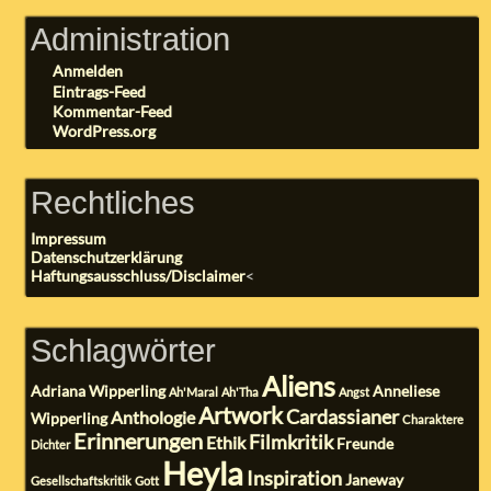
Administration
Anmelden
Eintrags-Feed
Kommentar-Feed
WordPress.org
Rechtliches
Impressum
Datenschutzerklärung
Haftungsausschluss/Disclaimer
<
Schlagwörter
Aliens
Adriana Wipperling
Anneliese
Ah'Maral
Ah'Tha
Angst
Artwork
Cardassianer
Anthologie
Wipperling
Charaktere
Erinnerungen
Filmkritik
Ethik
Freunde
Dichter
Heyla
Inspiration
Janeway
Gesellschaftskritik
Gott