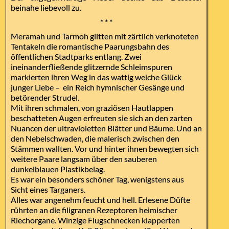
beinahe liebevoll zu.
* * *
Meramah und Tarmoh glitten mit zärtlich verknoteten
Tentakeln die romantische Paarungsbahn des
öffentlichen Stadtparks entlang. Zwei
ineinanderfließende glitzernde Schleimspuren
markierten ihren Weg in das wattig weiche Glück
junger Liebe – ein Reich hymnischer Gesänge und
betörender Strudel.
Mit ihren schmalen, von graziösen Hautlappen
beschatteten Augen erfreuten sie sich an den zarten
Nuancen der ultravioletten Blätter und Bäume. Und an
den Nebelschwaden, die malerisch zwischen den
Stämmen wallten. Vor und hinter ihnen bewegten sich
weitere Paare langsam über den sauberen
dunkelblauen Plastikbelag.
Es war ein besonders schöner Tag, wenigstens aus
Sicht eines Targaners.
Alles war angenehm feucht und hell. Erlesene Düfte
rührten an die filigranen Rezeptoren heimischer
Riechorgane. Winzige Flugschnecken klapperten