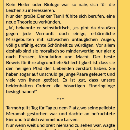
Kein Heiler oder Biologe war so naiv, sich für die
Leichen zu interessieren.
Nur der große Denker Tamil fühlte sich berufen, eine
neue Theorie zu verkünden.
„Ja“, bekannte er selbstkritisch, „es gibt da draußen
gegen jede Vernunft doch einige, erbärmliche
Missgeburten mit schwachen untauglichen Augen,
völlig unfähig, echte Schönheit zu würdigen. Vor allem
deshalb sind sie moralisch so minderwertig: nur gierig
nach Fressen, Kopulation und Macht. Der beste
Beweis für ihre abgrundtiefe Schlechtigkeit ist, dass sie
den heiligen Pfad der Liebenden zerstört haben. Sie
haben sogar auf unschuldige junge Paare gefeuert und
viele von ihnen getötet. Es ist gut, dass unsere
heldenhaften Ordner die bösartigen Eindringlinge
besiegt haben!“
* * *
Tarmoh glitt Tag für Tag zu dem Platz, wo seine geliebte
Meramah gestorben war und dachte an befruchtete
Eier und fröhlich wimmelnde Larven.
Nur wenn weit und breit niemand zu sehen war, wagte