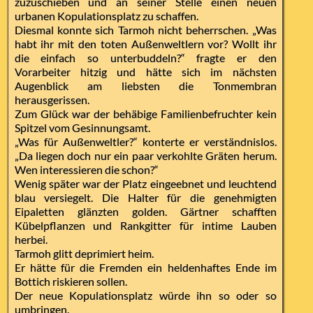
zuzuschieben und an seiner Stelle einen neuen
urbanen Kopulationsplatz zu schaffen.
Diesmal konnte sich Tarmoh nicht beherrschen. „Was
habt ihr mit den toten Außenweltlern vor? Wollt ihr
die einfach so unterbuddeln?“ fragte er den
Vorarbeiter hitzig und hätte sich im nächsten
Augenblick am liebsten die Tonmembran
herausgerissen.
Zum Glück war der behäbige Familienbefruchter kein
Spitzel vom Gesinnungsamt.
„Was für Außenweltler?“ konterte er verständnislos.
„Da liegen doch nur ein paar verkohlte Gräten herum.
Wen interessieren die schon?“
Wenig später war der Platz eingeebnet und leuchtend
blau versiegelt. Die Halter für die genehmigten
Eipaletten glänzten golden. Gärtner schafften
Kübelpflanzen und Rankgitter für intime Lauben
herbei.
Tarmoh glitt deprimiert heim.
Er hätte für die Fremden ein heldenhaftes Ende im
Bottich riskieren sollen.
Der neue Kopulationsplatz würde ihn so oder so
umbringen.