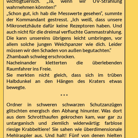
wichtigtuerisch. „Ja, wenn wir UV-Strahlung
wahrnehmen könnten!“
„Schon gut, ich hab die Messwerte gesehen“, summte
der Kommandant gestresst. „Ich weiß, dass unsere
Mikronetzhäute dafür keine Rezeptoren haben. Und
auch nicht für die dreimal verfluchte Gammastrahlung.
Die kann unsereins übrigens leicht umbringen, vor
allem solche jungen Weichpanzer wie dich. Leider
müssen wir den Schaden von außen begutachten.“
Zhambaah schwieg erschrocken.
Nacheinander kletterten die überlebenden
Raumfahrer ins Freie.
Sie merkten nicht gleich, dass sich im trüben
Halbdunkel an den Hängen des Kraters etwas
bewegte.
* * *
Ordner in schweren schwarzen Schutzanzügen
glitschten energisch den Abhang hinunter. Was dort
aus dem Schrotthaufen gekrochen kam, war gar zu
untarganisch und ziemlich widerwärtig: farblose
riesige Krabbeltiere! Sie sahen wie überdimensionale
Mehlraspler aus. Und halt! Fünf von denen hielten