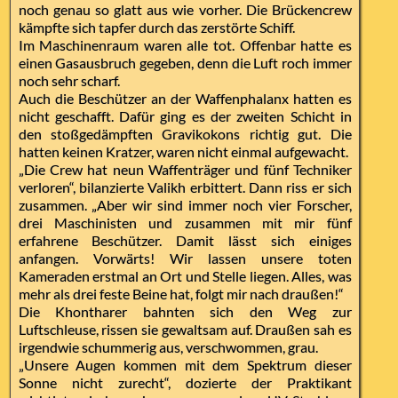
noch genau so glatt aus wie vorher. Die Brückencrew
kämpfte sich tapfer durch das zerstörte Schiff.
Im Maschinenraum waren alle tot. Offenbar hatte es
einen Gasausbruch gegeben, denn die Luft roch immer
noch sehr scharf.
Auch die Beschützer an der Waffenphalanx hatten es
nicht geschafft. Dafür ging es der zweiten Schicht in
den stoßgedämpften Gravikokons richtig gut. Die
hatten keinen Kratzer, waren nicht einmal aufgewacht.
„Die Crew hat neun Waffenträger und fünf Techniker
verloren“, bilanzierte Valikh erbittert. Dann riss er sich
zusammen. „Aber wir sind immer noch vier Forscher,
drei Maschinisten und zusammen mit mir fünf
erfahrene Beschützer. Damit lässt sich einiges
anfangen. Vorwärts! Wir lassen unsere toten
Kameraden erstmal an Ort und Stelle liegen. Alles, was
mehr als drei feste Beine hat, folgt mir nach draußen!“
Die Khontharer bahnten sich den Weg zur
Luftschleuse, rissen sie gewaltsam auf. Draußen sah es
irgendwie schummerig aus, verschwommen, grau.
„Unsere Augen kommen mit dem Spektrum dieser
Sonne nicht zurecht“, dozierte der Praktikant