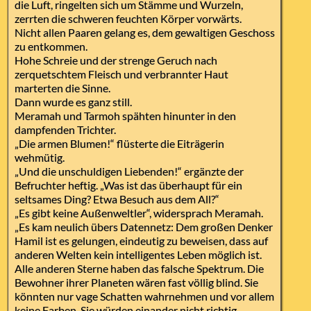
die Luft, ringelten sich um Stämme und Wurzeln,
zerrten die schweren feuchten Körper vorwärts.
Nicht allen Paaren gelang es, dem gewaltigen Geschoss
zu entkommen.
Hohe Schreie und der strenge Geruch nach
zerquetschtem Fleisch und verbrannter Haut
marterten die Sinne.
Dann wurde es ganz still.
Meramah und Tarmoh spähten hinunter in den
dampfenden Trichter.
„Die armen Blumen!“ flüsterte die Eiträgerin
wehmütig.
„Und die unschuldigen Liebenden!“ ergänzte der
Befruchter heftig. „Was ist das überhaupt für ein
seltsames Ding? Etwa Besuch aus dem All?“
„Es gibt keine Außenweltler“, widersprach Meramah.
„Es kam neulich übers Datennetz: Dem großen Denker
Hamil ist es gelungen, eindeutig zu beweisen, dass auf
anderen Welten kein intelligentes Leben möglich ist.
Alle anderen Sterne haben das falsche Spektrum. Die
Bewohner ihrer Planeten wären fast völlig blind. Sie
könnten nur vage Schatten wahrnehmen und vor allem
keine Farben. Sie würden einander nicht richtig