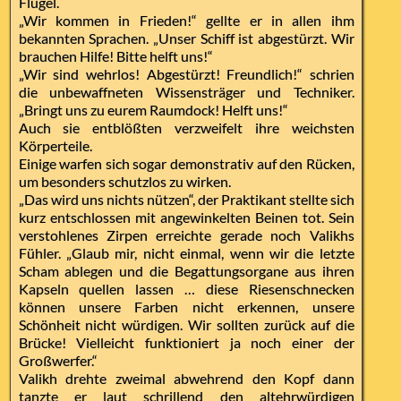
Flügel.
„Wir kommen in Frieden!“ gellte er in allen ihm
bekannten Sprachen. „Unser Schiff ist abgestürzt. Wir
brauchen Hilfe! Bitte helft uns!“
„Wir sind wehrlos! Abgestürzt! Freundlich!“ schrien
die unbewaffneten Wissensträger und Techniker.
„Bringt uns zu eurem Raumdock! Helft uns!“
Auch sie entblößten verzweifelt ihre weichsten
Körperteile.
Einige warfen sich sogar demonstrativ auf den Rücken,
um besonders schutzlos zu wirken.
„Das wird uns nichts nützen“, der Praktikant stellte sich
kurz entschlossen mit angewinkelten Beinen tot. Sein
verstohlenes Zirpen erreichte gerade noch Valikhs
Fühler. „Glaub mir, nicht einmal, wenn wir die letzte
Scham ablegen und die Begattungsorgane aus ihren
Kapseln quellen lassen … diese Riesenschnecken
können unsere Farben nicht erkennen, unsere
Schönheit nicht würdigen. Wir sollten zurück auf die
Brücke! Vielleicht funktioniert ja noch einer der
Großwerfer.“
Valikh drehte zweimal abwehrend den Kopf dann
tanzte er laut schrillend den altehrwürdigen