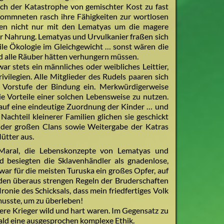
ach der Katastrophe von gemischter Kost zu fast
lkommneten rasch ihre Fähigkeiten zur wortlosen
rten nicht nur mit den Lematyas um die magere
zur Nahrung. Lematyas und Urvulkanier fraßen sich
gile Ökologie im Gleichgewicht … sonst wären die
d alle Räuber hätten verhungern müssen.
ar stets ein männliches oder weibliches Leittier,
ivilegien. Alle Mitglieder des Rudels paaren sich
 Vorstufe der Bindung ein. Merkwürdigerweise
ie Vorteile einer solchen Lebensweise zu nutzen.
 auf eine eindeutige Zuordnung der Kinder … und
achteil kleinerer Familien glichen sie geschickt
n der großen Clans sowie Weitergabe der Katras
ütter aus.
’Maral, die Lebenskonzepte von Lematyas und
nd besiegten die Sklavenhändler als gnadenlose,
ar für die meisten Turuska ein großes Opfer, auf
h den überaus strengen Regeln der Bruderschaften
Ironie des Schicksals, dass mein friedfertiges Volk
musste, um zu überleben!
sere Krieger wild und hart waren. Im Gegensatz zu
ald eine ausgesprochen komplexe Ethik.