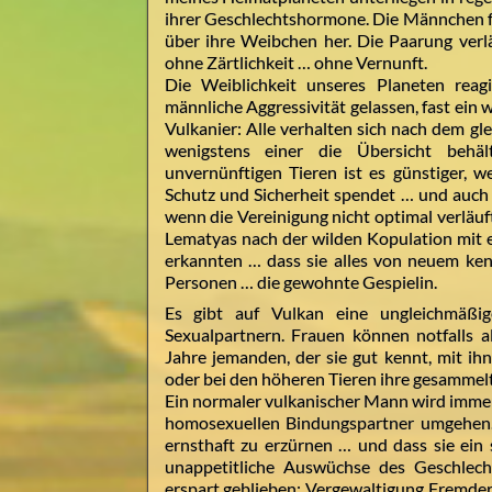
ihrer Geschlechtshormone. Die Männchen fa
über ihre Weibchen her. Die Paarung ver
ohne Zärtlichkeit … ohne Vernunft.
Die Weiblichkeit unseres Planeten reagi
männliche Aggressivität gelassen, fast ein 
Vulkanier: Alle verhalten sich nach dem gle
wenigstens einer die Übersicht behä
unvernünftigen Tieren ist es günstiger, w
Schutz und Sicherheit spendet … und auch
wenn die Vereinigung nicht optimal verläuf
Lematyas nach der wilden Kopulation mit
erkannten … dass sie alles von neuem ken
Personen … die gewohnte Gespielin.
Es gibt auf Vulkan eine ungleichmäßig
Sexualpartnern. Frauen können notfalls 
Jahre jemanden, der sie gut kennt, mit ih
oder bei den höheren Tieren ihre gesammel
Ein normaler vulkanischer Mann wird immer
homosexuellen Bindungspartner umgehen. E
ernsthaft zu erzürnen … und dass sie ein 
unappetitliche Auswüchse des Geschlech
erspart geblieben: Vergewaltigung Fremder