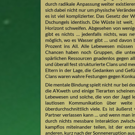
durch radikale Anpassung weiter existiere
sich dabei nicht nur um physische Verände
es ist viel komplizierter. Das Gesetz der
Dschungels identisch. Die Wüste ist weit, 
Horizont schweifen. Abgesehen von wenig
gibt es nichts … jedenfalls nichts, was ne
möglich, wo es Wasser gibt … und davon 
Prozent ins All. Alle Lebewesen müssen 
Chancen haben noch Gruppen, die unter
spärlichen Ressourcen gnadenlos gegen al
und überall fest strukturierte Clans und m
Eltern in der Lage, die Gedanken und Gef
Clans waren wahre Festungen gegen Konkurr
Die mentale Bindung spielt nicht nur bei d
die A’Kweth und einige Tierarten scheinen
Lebewesen und solche, die von der Jagd le
lautlosen Kommunikation über weit
überdurchschnittlich viele. Es ist äußerst
Partner verlassen kann … und wenn man im
durch nichts messbare Interaktion zwisc
kampflos miteinander teilen, ist der ent
anderen, kurz nach der Sonneneruption aus