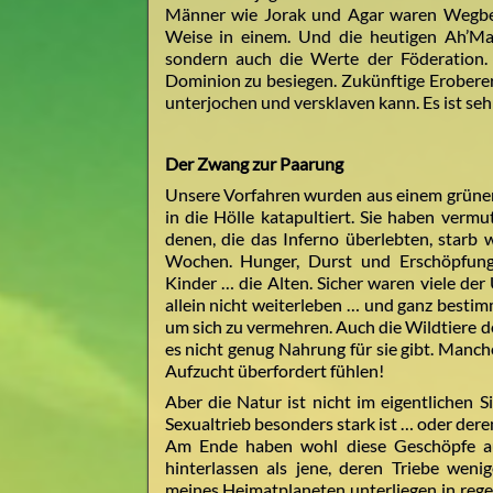
Männer wie Jorak und Agar waren Wegbere
Weise in einem. Und die heutigen Ah’Mara
sondern auch die Werte der Föderation. 
Dominion zu besiegen. Zukünftige Eroberer 
unterjochen und versklaven kann. Es ist sehr
Der Zwang zur Paarung
Unsere Vorfahren wurden aus einem grünen
in die Hölle katapultiert. Sie haben vermu
denen, die das Inferno überlebten, starb 
Wochen. Hunger, Durst und Erschöpfung 
Kinder … die Alten. Sicher waren viele de
allein nicht weiterleben … und ganz bestim
um sich zu vermehren. Auch die Wildtiere 
es nicht genug Nahrung für sie gibt. Manche
Aufzucht überfordert fühlen!
Aber die Natur ist nicht im eigentlichen S
Sexualtrieb besonders stark ist … oder der
Am Ende haben wohl diese Geschöpfe au
hinterlassen als jene, deren Triebe wen
meines Heimatplaneten unterliegen in re