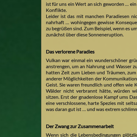
ist für uns ein Wert an sich geworden … ein
Konflikte.
Leider ist das mit manchen Paradiesen nic
nahrhaft … wohingegen gewisse Konsequen
zu begrüßen sind. Zum Beispiel, wenn es u
zunächst über diese Sonneneruption.
Das verlorene Paradies
Vulkan war einmal ein wunderschöner grün
anstrengen, um an Nahrung und Wasser zu 
hatten Zeit zum Lieben und Träumen, zum
anderer Möglichkeiten der Kommunikation.
Geist. Sie waren freundlich und offen wie
Wälder nicht verbrannt hätte, würden w
sitzen. Erst der gnadenlose Kampf ums Das
eine verschlossene, harte Spezies mit selt
was daran gut ist … und was extrem schlim
Der Zwang zur Zusammenarbeit
Wenn sich die Lebensbedingungen plötzlic