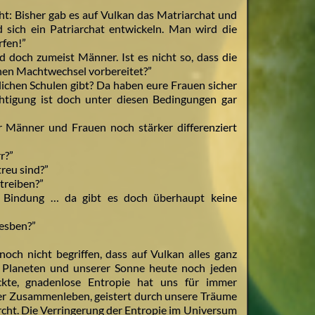
cht: Bisher gab es auf Vulkan das Matriarchat und
d sich ein Patriarchat entwickeln. Man wird die
rfen!”
d doch zumeist Männer. Ist es nicht so, dass die
nen Machtwechsel vorbereitet?”
tlichen Schulen gibt? Da haben eure Frauen sicher
chtigung ist doch unter diesen Bedingungen gar
r Männer und Frauen noch stärker differenziert
r?”
reu sind?”
treiben?”
er Bindung … da gibt es doch überhaupt keine
Lesben?”
”
noch nicht begriffen, dass auf Vulkan alles ganz
s Planeten und unserer Sonne heute noch jeden
kte, gnadenlose Entropie hat uns für immer
unser Zusammenleben, geistert durch unsere Träume
urcht. Die Verringerung der Entropie im Universum