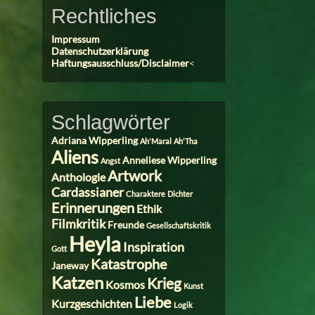
Rechtliches
Impressum
Datenschutzerklärung
Haftungsausschluss/Disclaimer
<
Schlagwörter
Adriana Wipperling
Ah'Maral
Ah'Tha
Aliens
Anneliese Wipperling
Angst
Artwork
Anthologie
Cardassianer
Charaktere
Dichter
Erinnerungen
Ethik
Filmkritik
Freunde
Gesellschaftskritik
Heyla
Inspiration
Gott
Katastrophe
Janeway
Katzen
Krieg
Kosmos
Kunst
Liebe
Kurzgeschichten
Logik