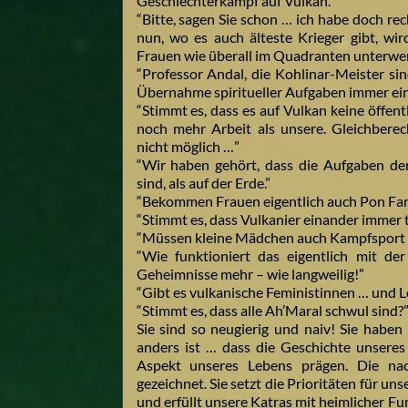
Geschlechterkampf auf Vulkan.
“Bitte, sagen Sie schon … ich habe doch re
nun, wo es auch älteste Krieger gibt, wir
Frauen wie überall im Quadranten unterwe
“Professor Andal, die Kohlinar-Meister sin
Übernahme spiritueller Aufgaben immer ei
“Stimmt es, dass es auf Vulkan keine öffen
noch mehr Arbeit als unsere. Gleichbere
nicht möglich …”
“Wir haben gehört, dass die Aufgaben de
sind, als auf der Erde.”
“Bekommen Frauen eigentlich auch Pon Far
“Stimmt es, dass Vulkanier einander immer t
“Müssen kleine Mädchen auch Kampfsport 
“Wie funktioniert das eigentlich mit d
Geheimnisse mehr – wie langweilig!”
“Gibt es vulkanische Feministinnen … und 
“Stimmt es, dass alle Ah’Maral schwul sind?
Sie sind so neugierig und naiv! Sie haben 
anders ist … dass die Geschichte unsere
Aspekt unseres Lebens prägen. Die nac
gezeichnet. Sie setzt die Prioritäten für 
und erfüllt unsere Katras mit heimlicher F