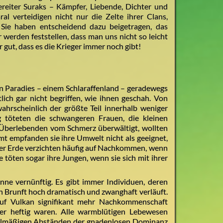
iter Suraks – Kämpfer, Liebende, Dichter und
l verteidigen nicht nur die Zelte ihrer Clans,
Sie haben entscheidend dazu beigetragen, das
werden feststellen, dass man uns nicht so leicht
 gut, dass es die Krieger immer noch gibt!
 Paradies – einem Schlaraffenland – geradewegs
tlich gar nicht begriffen, wie ihnen geschah. Von
wahrscheinlich der größte Teil innerhalb weniger
töteten die schwangeren Frauen, die kleinen
r Überlebenden vom Schmerz überwältigt, wollten
mt empfanden sie ihre Umwelt nicht als geeignet,
der Erde verzichten häufig auf Nachkommen, wenn
 töten sogar ihre Jungen, wenn sie sich mit ihrer
inne vernünftig. Es gibt immer Individuen, deren
en Brunft hoch dramatisch und zwanghaft verläuft.
f Vulkan signifikant mehr Nachkommenschaft
iger heftig waren. Alle warmblütigen Lebewesen
gelmäßigen Abständen der gnadenlosen Dominanz