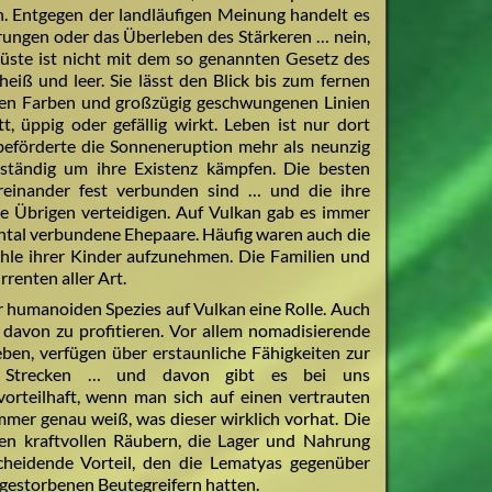
n. Entgegen der landläufigen Meinung handelt es
rungen oder das Überleben des Stärkeren … nein,
 Wüste ist nicht mit dem so genannten Gesetz des
heiß und leer. Sie lässt den Blick bis zum fernen
en Farben und großzügig geschwungenen Linien
tt, üppig oder gefällig wirkt. Leben ist nur dort
beförderte die Sonneneruption mehr als neunzig
ständig um ihre Existenz kämpfen. Die besten
einander fest verbunden sind … und die ihre
le Übrigen verteidigen. Auf Vulkan gab es immer
ental verbundene Ehepaare. Häufig waren auch die
ühle ihrer Kinder aufzunehmen. Die Familien und
enten aller Art.
er humanoiden Spezies auf Vulkan eine Rolle. Auch
 davon zu profitieren. Vor allem nomadisierende
ben, verfügen über erstaunliche Fähigkeiten zur
e Strecken … und davon gibt es bei uns
 vorteilhaft, wenn man sich auf einen vertrauten
mer genau weiß, was dieser wirklich vorhat. Die
hen kraftvollen Räubern, die Lager und Nahrung
scheidende Vorteil, den die Lematyas gegenüber
gestorbenen Beutegreifern hatten.