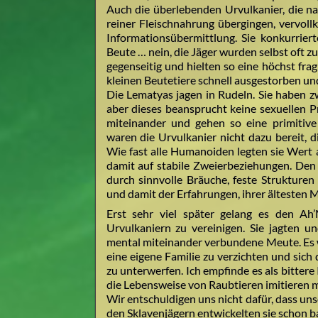
Auch die überlebenden Urvulkanier, die n
reiner Fleischnahrung übergingen, vervol
Informationsübermittlung. Sie konkurrie
Beute … nein, die Jäger wurden selbst oft 
gegenseitig und hielten so eine höchst fra
kleinen Beutetiere schnell ausgestorben un
Die Lematyas jagen in Rudeln. Sie haben zw
aber dieses beansprucht keine sexuellen Pr
miteinander und gehen so eine primitive
waren die Urvulkanier nicht dazu bereit, d
Wie fast alle Humanoiden legten sie Wert
damit auf stabile Zweierbeziehungen. Den N
durch sinnvolle Bräuche, feste Strukture
und damit der Erfahrungen, ihrer ältesten M
Erst sehr viel später gelang es den Ah
Urvulkaniern zu vereinigen. Sie jagten u
mental miteinander verbundene Meute. Es w
eine eigene Familie zu verzichten und sic
zu unterwerfen. Ich empfinde es als bittere 
die Lebensweise von Raubtieren imitieren 
Wir entschuldigen uns nicht dafür, dass un
den Sklavenjägern entwickelten sie schon b