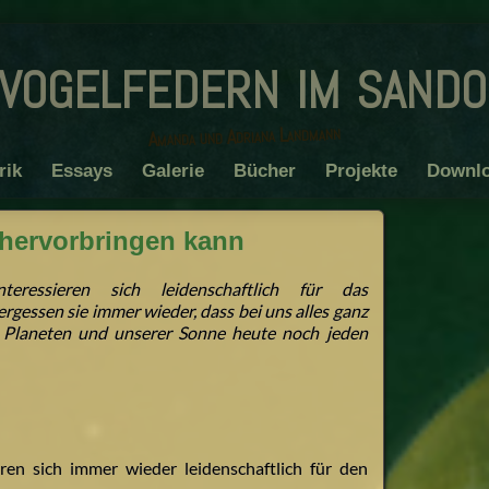
vogelfedern im sand
Amanda und Adriana Landmann
rik
Essays
Galerie
Bücher
Projekte
Downl
 hervorbringen kann
ressieren sich leidenschaftlich für das
rgessen sie immer wieder, dass bei uns alles ganz
s Planeten und unserer Sonne heute noch jeden
ren sich immer wieder leidenschaftlich für den