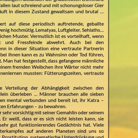
llen laut schreiend und mit schonungsloser Gier
läuft in diesem Zustand gewaltsam und brutal …
ert auf diese periodisch auftretende, geballte
wenig hochmütig. Lematyas, Luftgleiter, Sehlaths…
ichen Muster. Vermutlich ist es vorteilhaft, wenn
lt und Fressfeinde abwehrt. Auch bei den
enn in dieser Situation eine vertraute Partnerin
 bei ihnen kann es zu Wahnsinn oder Tod führen,
t. Man hat festgestellt, dass gefangene männliche
 einem fremden Weibchen ihre Wärter nicht mehr
nenlernen mussten: Fütterungszeiten, vertraute
e Verteilung der Abhängigkeit zwischen den
allein überleben … Männer brauchen alle sieben
nen mental verbunden und bereit ist, ihr Katra –
ten Erfahrungen – zu bewahren.
 sehr vorsichtig mit seiner Gemahlin oder seinem
r weiß, dass er es sich nicht leisten kann, sie
sehr gut funktionierendes Gedächtnis hat. Viele
terkampfes auf anderen Planeten sind uns so
, Prostitution, systematische Unterdrückung und