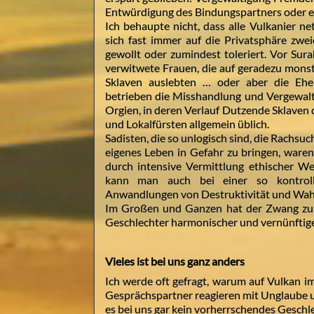
Entwürdigung des Bindungspartners oder e
Ich behaupte nicht, dass alle Vulkanier ne
sich fast immer auf die Privatsphäre zwe
gewollt oder zumindest toleriert. Vor Sura
verwitwete Frauen, die auf geradezu mons
Sklaven auslebten … oder aber die Ehep
betrieben die Misshandlung und Vergewal
Orgien, in deren Verlauf Dutzende Sklaven 
und Lokalfürsten allgemein üblich.
Sadisten, die so unlogisch sind, die Rachsu
eigenes Leben in Gefahr zu bringen, waren
durch intensive Vermittlung ethischer We
kann man auch bei einer so kontroll
Anwandlungen von Destruktivität und Wahn
Im Großen und Ganzen hat der Zwang zur 
Geschlechter harmonischer und vernünftig
Vieles ist bei uns ganz anders
Ich werde oft gefragt, warum auf Vulkan 
Gesprächspartner reagieren mit Unglaube u
es bei uns gar kein vorherrschendes Geschle