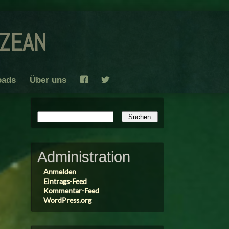
ozean
oads
Über uns
F
T
Administration
Anmelden
Eintrags-Feed
Kommentar-Feed
WordPress.org