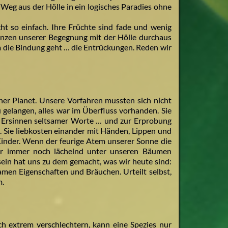
 Weg aus der Hölle in ein logisches Paradies ohne
ht so einfach. Ihre Früchte sind fade und wenig
zen unserer Begegnung mit der Hölle durchaus
m die Bindung geht … die Entrückungen. Reden wir
er Planet. Unsere Vorfahren mussten sich nicht
gelangen, alles war im Überfluss vorhanden. Sie
 Ersinnen seltsamer Worte … und zur Erprobung
 Sie liebkosten einander mit Händen, Lippen und
 Kinder. Wenn der feurige Atem unserer Sonne die
ir immer noch lächelnd unter unseren Bäumen
ein hat uns zu dem gemacht, was wir heute sind:
samen Eigenschaften und Bräuchen. Urteilt selbst,
m.
h extrem verschlechtern, kann eine Spezies nur