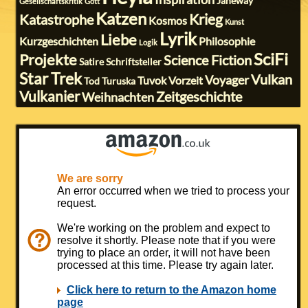
Janeway
Gesellschaftskritik
Gott
Katzen
Krieg
Katastrophe
Kosmos
Kunst
Lyrik
Liebe
Kurzgeschichten
Philosophie
Logik
SciFi
Projekte
Science Fiction
Satire
Schriftsteller
Star Trek
Vulkan
Voyager
Tuvok
Vorzeit
Tod
Turuska
Vulkanier
Zeitgeschichte
Weihnachten