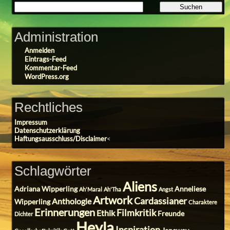
Administration
Anmelden
Eintrags-Feed
Kommentar-Feed
WordPress.org
Rechtliches
Impressum
Datenschutzerklärung
Haftungsausschluss/Disclaimer
<
Schlagwörter
Aliens
Adriana Wipperling
Anneliese
Ah'Maral
Ah'Tha
Angst
Artwork
Cardassianer
Anthologie
Wipperling
Charaktere
Erinnerungen
Filmkritik
Ethik
Freunde
Dichter
Heyla
Inspiration