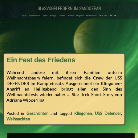
glasvogelfedern im sandozean
Amanda und Adriana Landmann
F
T
News
Geschichten
Lyrik
Essays
Galerie
Bücher
Projekte
Downloads
Über uns
Ein Fest des Friedens
Während andere mit ihren Familien unterm
Weihnachtsbaum feiern, befindet sich die Crew der USS
DEFENDER im Kampfeinsatz. Ausgerechnet ein Klingonen-
Angriff an Heiligabend bringt allen den Sinn des
Weihnachtsfests wieder näher … Star Trek Short Story von
Adriana Wipperling
Posted in
Geschichten
and tagged
Klingonen
,
USS Defender
,
Weihnachten