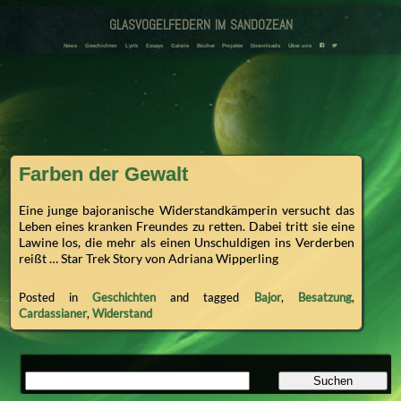
glasvogelfedern im sandozean
Amanda und Adriana Landmann
F
T
News
Geschichten
Lyrik
Essays
Galerie
Bücher
Projekte
Downloads
Über uns
Farben der Gewalt
Eine junge bajoranische Widerstandkämperin versucht das
Leben eines kranken Freundes zu retten. Dabei tritt sie eine
Lawine los, die mehr als einen Unschuldigen ins Verderben
reißt … Star Trek Story von Adriana Wipperling
Posted in
Geschichten
and tagged
Bajor
,
Besatzung
,
Cardassianer
,
Widerstand