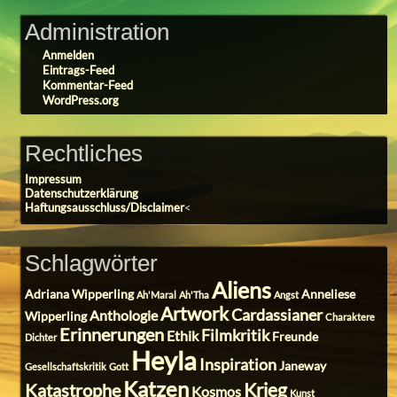
Administration
Anmelden
Eintrags-Feed
Kommentar-Feed
WordPress.org
Rechtliches
Impressum
Datenschutzerklärung
Haftungsausschluss/Disclaimer
<
Schlagwörter
Aliens
Adriana Wipperling
Anneliese
Ah'Maral
Ah'Tha
Angst
Artwork
Cardassianer
Anthologie
Wipperling
Charaktere
Erinnerungen
Filmkritik
Ethik
Freunde
Dichter
Heyla
Inspiration
Janeway
Gesellschaftskritik
Gott
Katzen
Krieg
Katastrophe
Kosmos
Kunst