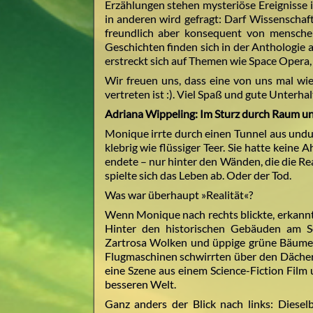
Erzählungen stehen mysteriöse Ereignisse 
in anderen wird gefragt: Darf Wissenschaft
freundlich aber konsequent von menschen
Geschichten finden sich in der Anthologie a
erstreckt sich auf Themen wie Space Opera, G
Wir freuen uns, dass eine von uns mal wi
vertreten ist :). Viel Spaß und gute Unterha
Adriana Wippeling: Im Sturz durch Raum un
Monique irrte durch einen Tunnel aus undur
klebrig wie flüssiger Teer. Sie hatte kein
endete – nur hinter den Wänden, die die Rea
spielte sich das Leben ab. Oder der Tod.
Was war überhaupt »Realität«?
Wenn Monique nach rechts blickte, erkannte
Hinter den historischen Gebäuden am Sei
Zartrosa Wolken und üppige grüne Bäume s
Flugmaschinen schwirrten über den Dächer
eine Szene aus einem Science-Fiction Film
besseren Welt.
Ganz anders der Blick nach links: Diesel