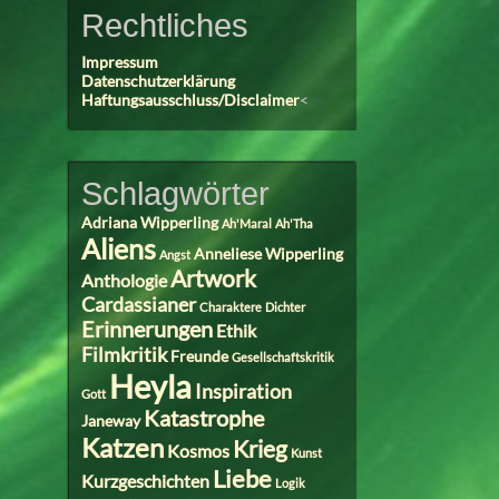
Rechtliches
Impressum
Datenschutzerklärung
Haftungsausschluss/Disclaimer
<
Schlagwörter
Adriana Wipperling
Ah'Maral
Ah'Tha
Aliens
Anneliese Wipperling
Angst
Artwork
Anthologie
Cardassianer
Charaktere
Dichter
Erinnerungen
Ethik
Filmkritik
Freunde
Gesellschaftskritik
Heyla
Inspiration
Gott
Katastrophe
Janeway
Katzen
Krieg
Kosmos
Kunst
Liebe
Kurzgeschichten
Logik