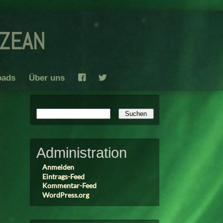
ozean
oads
Über uns
F
T
Administration
Anmelden
Eintrags-Feed
Kommentar-Feed
WordPress.org