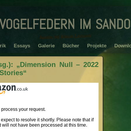
vogelfedern im sand
Amanda und Adriana Landmann
rik
Essays
Galerie
Bücher
Projekte
Downl
g.): „Dimension Null – 2022
Stories“