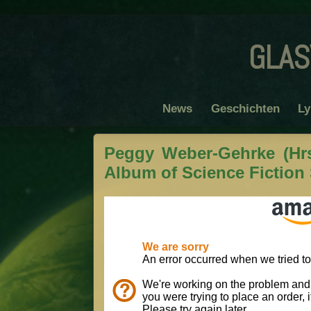
glas
News
Geschichten
Ly
Peggy Weber-Gehrke (Hrs
Album of Science Fiction 