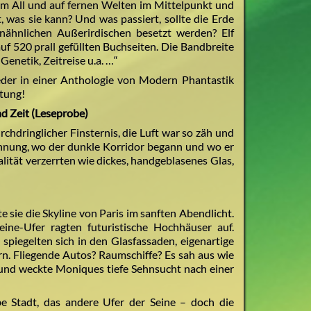
im All und auf fernen Welten im Mittelpunkt und
, was sie kann? Und was passiert, sollte die Erde
ähnlichen Außerirdischen besetzt werden? Elf
uf 520 prall gefüllten Buchseiten. Die Bandbreite
enetik, Zeitreise u.a. …“
eder in einer Anthologie von Modern Phantastik
ltung!
d Zeit (Leseprobe)
chdringlicher Finsternis, die Luft war so zäh und
e Ahnung, wo der dunkle Korridor begann und wo er
lität verzerrten wie dickes, handgeblasenes Glas,
 sie die Skyline von Paris im sanften Abendlicht.
ne-Ufer ragten futuristische Hochhäuser auf.
piegelten sich in den Glasfassaden, eigenartige
n. Fliegende Autos? Raumschiffe? Es sah aus wie
 und weckte Moniques tiefe Sehnsucht nach einer
be Stadt, das andere Ufer der Seine – doch die