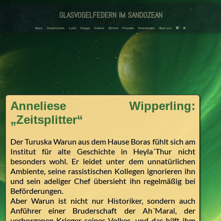
glasvogelfedern im sandozean
Amanda und Adriana Landmann
News
Geschichten
Lyrik
Essays
Galerie
Bücher
Projekte
Downloads
Über uns
F
T
Anneliese Wipperling:
„Zeitsplitter“
Der Turuska Warun aus dem Hause Boras fühlt sich am
Institut für alte Geschichte in Heyla´Thur nicht
besonders wohl. Er leidet unter dem unnatürlichen
Ambiente, seine rassistischen Kollegen ignorieren ihn
und sein adeliger Chef übersieht ihn regelmäßig bei
Beförderungen.
Aber Warun ist nicht nur Historiker, sondern auch
Anführer einer Bruderschaft der Ah´Maral, der
verborgenen Krieger seines Volkes, und das hilft ihm