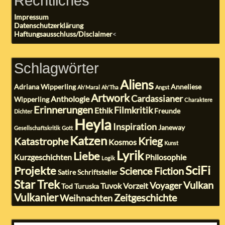
Rechtliches
Impressum
Datenschutzerklärung
Haftungsausschluss/Disclaimer
<
Schlagwörter
Aliens
Adriana Wipperling
Anneliese
Ah'Maral
Ah'Tha
Angst
Artwork
Cardassianer
Anthologie
Wipperling
Charaktere
Erinnerungen
Filmkritik
Ethik
Freunde
Dichter
Heyla
Inspiration
Janeway
Gesellschaftskritik
Gott
Katzen
Krieg
Katastrophe
Kosmos
Kunst
Lyrik
Liebe
Kurzgeschichten
Philosophie
Logik
SciFi
Projekte
Science Fiction
Satire
Schriftsteller
Star Trek
Vulkan
Voyager
Tuvok
Vorzeit
Tod
Turuska
Vulkanier
Zeitgeschichte
Weihnachten