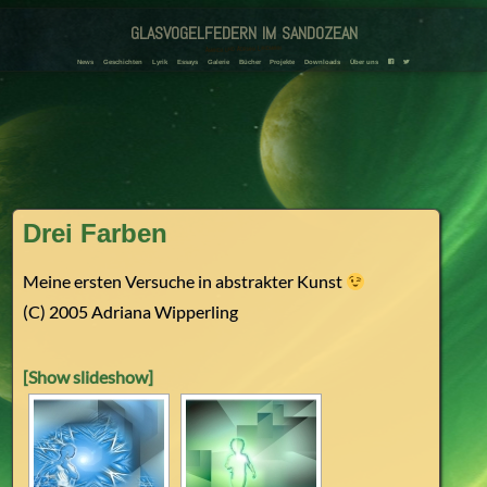
glasvogelfedern im sandozean
Amanda und Adriana Landmann
News
Geschichten
Lyrik
Essays
Galerie
Bücher
Projekte
Downloads
Über uns
F
T
Drei Farben
Meine ersten Versuche in abstrakter Kunst
(C) 2005 Adriana Wipperling
[Show slideshow]