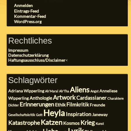
Anmelden
Eintrags-Feed
Kommentar-Feed
WordPress.org
Rechtliches
Impressum
Datenschutzerklärung
Haftungsausschluss/Disclaimer
<
Schlagwörter
Aliens
Adriana Wipperling
Anneliese
Ah'Maral
Ah'Tha
Angst
Artwork
Cardassianer
Anthologie
Wipperling
Charaktere
Erinnerungen
Filmkritik
Ethik
Freunde
Dichter
Heyla
Inspiration
Janeway
Gesellschaftskritik
Gott
Katzen
Krieg
Katastrophe
Kosmos
Kunst
Lyrik