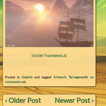
[SHOW THUMBNAILS]
Posted in
Galerie
and tagged
Artwork
,
Terragen
with
no
comments yet
.
‹ Older Post
Newer Post ›