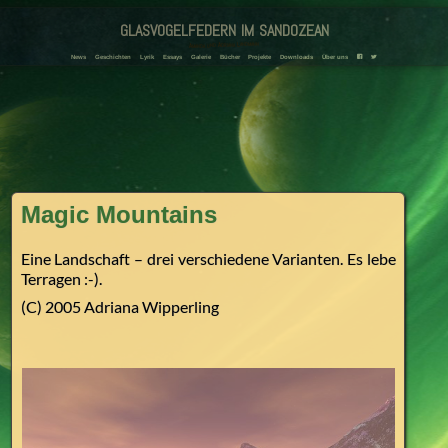
glasvogelfedern im sandozean
Amanda und Adriana Landmann
News
Geschichten
Lyrik
Essays
Galerie
Bücher
Projekte
Downloads
Über uns
F
T
Magic Mountains
Eine Landschaft – drei verschiedene Varianten. Es lebe
Terragen :-).
(C) 2005 Adriana Wipperling