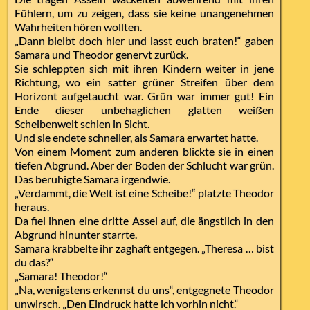
Fühlern, um zu zeigen, dass sie keine unangenehmen
Wahrheiten hören wollten.
„Dann bleibt doch hier und lasst euch braten!“ gaben
Samara und Theodor genervt zurück.
Sie schleppten sich mit ihren Kindern weiter in jene
Richtung, wo ein satter grüner Streifen über dem
Horizont aufgetaucht war. Grün war immer gut! Ein
Ende dieser unbehaglichen glatten weißen
Scheibenwelt schien in Sicht.
Und sie endete schneller, als Samara erwartet hatte.
Von einem Moment zum anderen blickte sie in einen
tiefen Abgrund. Aber der Boden der Schlucht war grün.
Das beruhigte Samara irgendwie.
„Verdammt, die Welt ist eine Scheibe!“ platzte Theodor
heraus.
Da fiel ihnen eine dritte Assel auf, die ängstlich in den
Abgrund hinunter starrte.
Samara krabbelte ihr zaghaft entgegen. „Theresa … bist
du das?“
„Samara! Theodor!“
„Na, wenigstens erkennst du uns“, entgegnete Theodor
unwirsch. „Den Eindruck hatte ich vorhin nicht.“