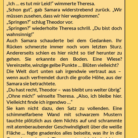
„Ich … es tut mir Leid!“ wimmerte Theresa.
„Schon gut“, gab Samara widerstrebend zurück. „Wir
müssen zusehen, dass wir hier wegkommen.“
„Springen?“ schlug Theodor vor.
„Springen?“ wiederholte Theresa schrill. „Du bist doch
wahnsinnig!“
Auch Samara schauderte bei dem Gedanken. Ihr
Rücken schmerzte immer noch vom letzten Sturz.
Andererseits schien es hier nicht so tief herunter zu
gehen. Sie erkannte den Boden. Eine Wiese?
Vereinzelte, winzige gelbe Punkte … Blüten vielleicht?
Die Welt dort unten sah irgendwie vertraut aus –
wenn auch verfremdet durch die große Höhe, aus der
Samara sie betrachtete.
„Du hast recht, Theodor – was bleibt uns weiter übrig.“
„Ohne mich!“ winselte Theresa. „Also, ich bleibe hier.
Vielleicht finde ich irgendwo …“
Sie kam nicht dazu, den Satz zu vollenden. Eine
schimmelfarbene Wand mit schwarzem Mustern
tauchte plötzlich aus dem Nichts auf und schrammte
mit atemberaubender Geschwindigkeit über die weiße
Fläche … fegte gnadenlos alles beiseite, was ihr in die