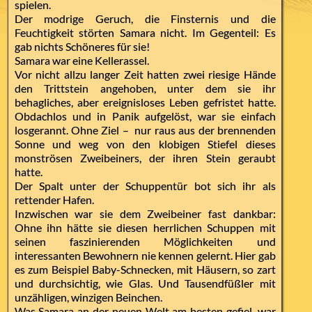
spielen.
Der modrige Geruch, die Finsternis und die
Feuchtigkeit störten Samara nicht. Im Gegenteil: Es
gab nichts Schöneres für sie!
Samara war eine Kellerassel.
Vor nicht allzu langer Zeit hatten zwei riesige Hände
den Trittstein angehoben, unter dem sie ihr
behagliches, aber ereignisloses Leben gefristet hatte.
Obdachlos und in Panik aufgelöst, war sie einfach
losgerannt. Ohne Ziel – nur raus aus der brennenden
Sonne und weg von den klobigen Stiefel dieses
monströsen Zweibeiners, der ihren Stein geraubt
hatte.
Der Spalt unter der Schuppentür bot sich ihr als
rettender Hafen.
Inzwischen war sie dem Zweibeiner fast dankbar:
Ohne ihn hätte sie diesen herrlichen Schuppen mit
seinen faszinierenden Möglichkeiten und
interessanten Bewohnern nie kennen gelernt. Hier gab
es zum Beispiel Baby-Schnecken, mit Häusern, so zart
und durchsichtig, wie Glas. Und Tausendfüßler mit
unzähligen, winzigen Beinchen.
Was Samara an der neuen Welt am besten gefiel, war