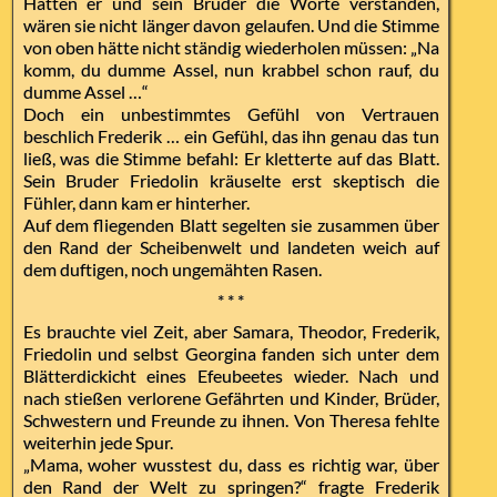
Hätten er und sein Bruder die Worte verstanden,
wären sie nicht länger davon gelaufen. Und die Stimme
von oben hätte nicht ständig wiederholen müssen: „Na
komm, du dumme Assel, nun krabbel schon rauf, du
dumme Assel …“
Doch ein unbestimmtes Gefühl von Vertrauen
beschlich Frederik … ein Gefühl, das ihn genau das tun
ließ, was die Stimme befahl: Er kletterte auf das Blatt.
Sein Bruder Friedolin kräuselte erst skeptisch die
Fühler, dann kam er hinterher.
Auf dem fliegenden Blatt segelten sie zusammen über
den Rand der Scheibenwelt und landeten weich auf
dem duftigen, noch ungemähten Rasen.
* * *
Es brauchte viel Zeit, aber Samara, Theodor, Frederik,
Friedolin und selbst Georgina fanden sich unter dem
Blätterdickicht eines Efeubeetes wieder. Nach und
nach stießen verlorene Gefährten und Kinder, Brüder,
Schwestern und Freunde zu ihnen. Von Theresa fehlte
weiterhin jede Spur.
„Mama, woher wusstest du, dass es richtig war, über
den Rand der Welt zu springen?“ fragte Frederik