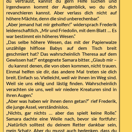
du vertraust, kannst du gern Hilfe suchen und
irgendwann kommt der Augenblick, wo du dich
revanchieren kannst. Aber verlass dich nicht auf
höhere Mächte, denn die sind unberechenbar.“
„Aber jemand hat mir geholfen!“ widersprach Frederik
leidenschaftlich. „Mir und Friedolin, mit dem Blatt … Es
war bestimmt ein höheres Wesen.“
„Das selbe höhere Wesen, das mit der Papierwalze
unzählige hilflose Babys auf dem Tisch breit
geschmiert hat? Das wahrscheinlich Theresa auf dem
Gewissen hat?“ entgegnete Samara bitter. „Glaub mir –
du kannst denen, die von oben kommen, nicht trauen.
Einmal helfen sie dir, das andere Mal treten sie dich
breit. Einfach so. Vielleicht, weil wir ihnen im Weg sind.
Weil sie uns eklig und lästig finden. Wahrscheinlich
verachten sie uns, weil wir niedere Kreaturen sind in
ihren Augen.“
„Aber was haben wir ihnen denn getan?“ rief Frederik,
die junge Assel, verständnislos.
„Nichts, gar nichts … aber das spielt keine Rolle.“
Samara dachte eine Weile nach, bevor sie fortfuhr:
„Natürlich solltest du deinem Retter dankbar sein,
mein Schatz. Aber du musst auch bedenken, dass du