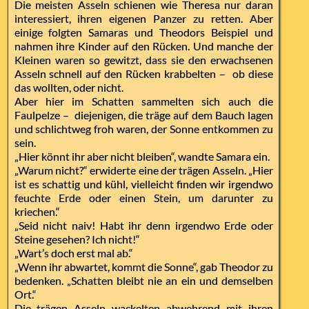
Die meisten Asseln schienen wie Theresa nur daran
interessiert, ihren eigenen Panzer zu retten. Aber
einige folgten Samaras und Theodors Beispiel und
nahmen ihre Kinder auf den Rücken. Und manche der
Kleinen waren so gewitzt, dass sie den erwachsenen
Asseln schnell auf den Rücken krabbelten – ob diese
das wollten, oder nicht.
Aber hier im Schatten sammelten sich auch die
Faulpelze – diejenigen, die träge auf dem Bauch lagen
und schlichtweg froh waren, der Sonne entkommen zu
sein.
„Hier könnt ihr aber nicht bleiben“, wandte Samara ein.
„Warum nicht?“ erwiderte eine der trägen Asseln. „Hier
ist es schattig und kühl, vielleicht finden wir irgendwo
feuchte Erde oder einen Stein, um darunter zu
kriechen.“
„Seid nicht naiv! Habt ihr denn irgendwo Erde oder
Steine gesehen? Ich nicht!“
„Wart’s doch erst mal ab.“
„Wenn ihr abwartet, kommt die Sonne“, gab Theodor zu
bedenken. „Schatten bleibt nie an ein und demselben
Ort.“
Die trägen Asseln wackelten abwehrend mit ihren