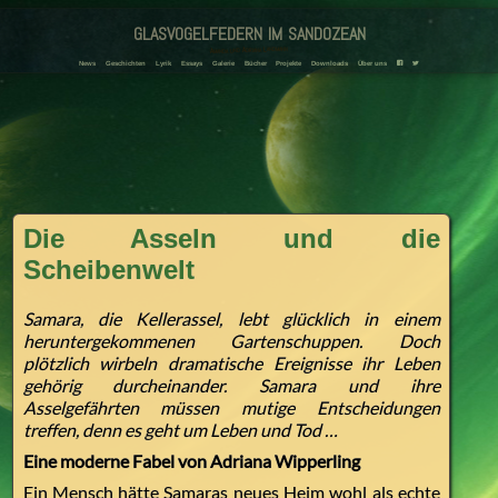
glasvogelfedern im sandozean
Amanda und Adriana Landmann
News
Geschichten
Lyrik
Essays
Galerie
Bücher
Projekte
Downloads
Über uns
F
T
Die Asseln und die
Scheibenwelt
Samara, die Kellerassel, lebt glücklich in einem
heruntergekommenen Gartenschuppen. Doch
plötzlich wirbeln dramatische Ereignisse ihr Leben
gehörig durcheinander. Samara und ihre
Asselgefährten müssen mutige Entscheidungen
treffen, denn es geht um Leben und Tod …
Eine moderne Fabel von Adriana Wipperling
Ein Mensch hätte Samaras neues Heim wohl als echte