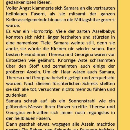
gedankenlosen Riesen.
Voller Angst klammerte sich Samara an die vertrauten
hellblauen Fasern, als sie mitsamt der ganzen
Kellerasselgemeinde hinaus in die Mittagshitze gezerrt
wurde.
Es war ein Horrortrip. Viele der zarten Asselbabys
konnten sich nicht länger festhalten und stürzten in
eine namenlose Tiefe. Samara weinte still, denn sie
ahnte, sie würde die Kleinen nie wieder sehen. Ihre
besten Freundinnen Theresa und Georgina waren vor
Entsetzen wie gelähmt. Knorrige Äste schrammten
über den Stoff und zermalmten auch einige der
größeren Asseln. Um ein Haar wären auch Samara,
Theresa und Georgina beiseite gefegt und zerquetscht
worden. Nach diesem fürchterlichen Schreck stellten
sie sich alle tot, versuchten nichts mehr zu fühlen und
zu denken.
Samara schrak auf, als ein Sonnenstrahl wie ein
glühendes Messer ihren Panzer streifte. Theresa und
Georgina verkrallten sich immer noch regungslos in
den hellblauen Fasern.
Dann geschah etwas, wogegen alle Asseln machtlos
waren: Ein Beben, von Sekunde zu Sekunde heftiger,