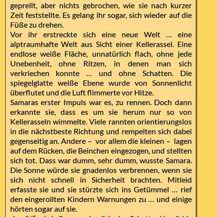
geprellt, aber nichts gebrochen, wie sie nach kurzer
Zeit feststellte. Es gelang ihr sogar, sich wieder auf die
Füße zu drehen.
Vor ihr erstreckte sich eine neue Welt … eine
alptraumhafte Welt aus Sicht einer Kellerassel. Eine
endlose weiße Fläche, unnatürlich flach, ohne jede
Unebenheit, ohne Ritzen, in denen man sich
verkriechen konnte … und ohne Schatten. Die
spiegelglatte weiße Ebene wurde von Sonnenlicht
überflutet und die Luft flimmerte vor Hitze.
Samaras erster Impuls war es, zu rennen. Doch dann
erkannte sie, dass es um sie herum nur so von
Kellerasseln wimmelte. Viele rannten orientierungslos
in die nächstbeste Richtung und rempelten sich dabei
gegenseitig an. Andere – vor allem die kleinen – lagen
auf dem Rücken, die Beinchen eingezogen, und stellten
sich tot. Dass war dumm, sehr dumm, wusste Samara.
Die Sonne würde sie gnadenlos verbrennen, wenn sie
sich nicht schnell in Sicherheit brachten. Mitleid
erfasste sie und sie stürzte sich ins Getümmel … rief
den eingerollten Kindern Warnungen zu … und einige
hörten sogar auf sie.