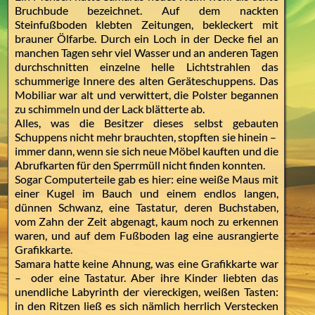
Bruchbude bezeichnet. Auf dem nackten
Steinfußboden klebten Zeitungen, bekleckert mit
brauner Ölfarbe. Durch ein Loch in der Decke fiel an
manchen Tagen sehr viel Wasser und an anderen Tagen
durchschnitten einzelne helle Lichtstrahlen das
schummerige Innere des alten Geräteschuppens. Das
Mobiliar war alt und verwittert, die Polster begannen
zu schimmeln und der Lack blätterte ab.
Alles, was die Besitzer dieses selbst gebauten
Schuppens nicht mehr brauchten, stopften sie hinein –
immer dann, wenn sie sich neue Möbel kauften und die
Abrufkarten für den Sperrmüll nicht finden konnten.
Sogar Computerteile gab es hier: eine weiße Maus mit
einer Kugel im Bauch und einem endlos langen,
dünnen Schwanz, eine Tastatur, deren Buchstaben,
vom Zahn der Zeit abgenagt, kaum noch zu erkennen
waren, und auf dem Fußboden lag eine ausrangierte
Grafikkarte.
Samara hatte keine Ahnung, was eine Grafikkarte war
– oder eine Tastatur. Aber ihre Kinder liebten das
unendliche Labyrinth der viereckigen, weißen Tasten:
in den Ritzen ließ es sich nämlich herrlich Verstecken