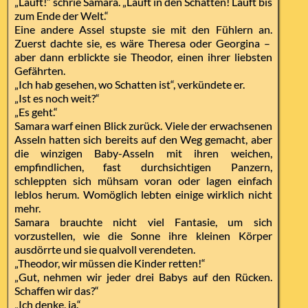
„Lauft!“ schrie Samara. „Lauft in den Schatten! Lauft bis
zum Ende der Welt.“
Eine andere Assel stupste sie mit den Fühlern an.
Zuerst dachte sie, es wäre Theresa oder Georgina –
aber dann erblickte sie Theodor, einen ihrer liebsten
Gefährten.
„Ich hab gesehen, wo Schatten ist“, verkündete er.
„Ist es noch weit?“
„Es geht.“
Samara warf einen Blick zurück. Viele der erwachsenen
Asseln hatten sich bereits auf den Weg gemacht, aber
die winzigen Baby-Asseln mit ihren weichen,
empfindlichen, fast durchsichtigen Panzern,
schleppten sich mühsam voran oder lagen einfach
leblos herum. Womöglich lebten einige wirklich nicht
mehr.
Samara brauchte nicht viel Fantasie, um sich
vorzustellen, wie die Sonne ihre kleinen Körper
ausdörrte und sie qualvoll verendeten.
„Theodor, wir müssen die Kinder retten!“
„Gut, nehmen wir jeder drei Babys auf den Rücken.
Schaffen wir das?“
„Ich denke, ja.“