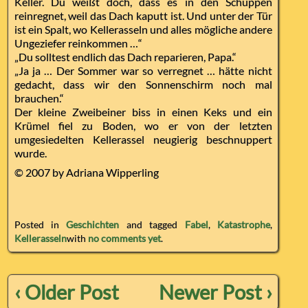
Keller. Du weißt doch, dass es in den Schuppen
reinregnet, weil das Dach kaputt ist. Und unter der Tür
ist ein Spalt, wo Kellerasseln und alles mögliche andere
Ungeziefer reinkommen …“
„Du solltest endlich das Dach reparieren, Papa.“
„Ja ja … Der Sommer war so verregnet … hätte nicht
gedacht, dass wir den Sonnenschirm noch mal
brauchen.“
Der kleine Zweibeiner biss in einen Keks und ein
Krümel fiel zu Boden, wo er von der letzten
umgesiedelten Kellerassel neugierig beschnuppert
wurde.
© 2007 by Adriana Wipperling
Posted in
Geschichten
and tagged
Fabel
,
Katastrophe
,
Kellerasseln
with
no comments yet
.
‹ Older Post
Newer Post ›