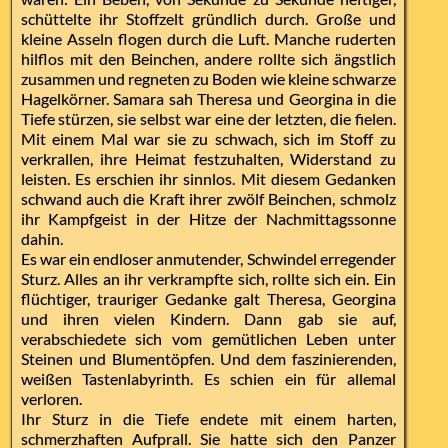
schüttelte ihr Stoffzelt gründlich durch. Große und
kleine Asseln flogen durch die Luft. Manche ruderten
hilflos mit den Beinchen, andere rollte sich ängstlich
zusammen und regneten zu Boden wie kleine schwarze
Hagelkörner. Samara sah Theresa und Georgina in die
Tiefe stürzen, sie selbst war eine der letzten, die fielen.
Mit einem Mal war sie zu schwach, sich im Stoff zu
verkrallen, ihre Heimat festzuhalten, Widerstand zu
leisten. Es erschien ihr sinnlos. Mit diesem Gedanken
schwand auch die Kraft ihrer zwölf Beinchen, schmolz
ihr Kampfgeist in der Hitze der Nachmittagssonne
dahin.
Es war ein endloser anmutender, Schwindel erregender
Sturz. Alles an ihr verkrampfte sich, rollte sich ein. Ein
flüchtiger, trauriger Gedanke galt Theresa, Georgina
und ihren vielen Kindern. Dann gab sie auf,
verabschiedete sich vom gemütlichen Leben unter
Steinen und Blumentöpfen. Und dem faszinierenden,
weißen Tastenlabyrinth. Es schien ein für allemal
verloren.
Ihr Sturz in die Tiefe endete mit einem harten,
schmerzhaften Aufprall. Sie hatte sich den Panzer