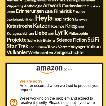
Adriana Wipperling
Anneliese
Ah'Maral
Ah'Tha
Angst
Artwork
Cardassianer
Anthologie
Wipperling
Charaktere
Erinnerungen
Filmkritik
Ethik
Freunde
Dichter
Heyla
Inspiration
Janeway
Gesellschaftskritik
Gott
Katzen
Krieg
Katastrophe
Kosmos
Kunst
Lyrik
Liebe
Kurzgeschichten
Philosophie
Logik
SciFi
Projekte
Science Fiction
Satire
Schriftsteller
Star Trek
Vulkan
Voyager
Tuvok
Vorzeit
Tod
Turuska
Vulkanier
Zeitgeschichte
Weihnachten