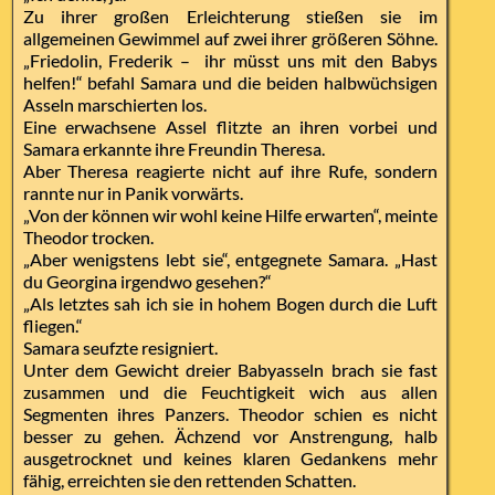
Zu ihrer großen Erleichterung stießen sie im
allgemeinen Gewimmel auf zwei ihrer größeren Söhne.
„Friedolin, Frederik – ihr müsst uns mit den Babys
helfen!“ befahl Samara und die beiden halbwüchsigen
Asseln marschierten los.
Eine erwachsene Assel flitzte an ihren vorbei und
Samara erkannte ihre Freundin Theresa.
Aber Theresa reagierte nicht auf ihre Rufe, sondern
rannte nur in Panik vorwärts.
„Von der können wir wohl keine Hilfe erwarten“, meinte
Theodor trocken.
„Aber wenigstens lebt sie“, entgegnete Samara. „Hast
du Georgina irgendwo gesehen?“
„Als letztes sah ich sie in hohem Bogen durch die Luft
fliegen.“
Samara seufzte resigniert.
Unter dem Gewicht dreier Babyasseln brach sie fast
zusammen und die Feuchtigkeit wich aus allen
Segmenten ihres Panzers. Theodor schien es nicht
besser zu gehen. Ächzend vor Anstrengung, halb
ausgetrocknet und keines klaren Gedankens mehr
fähig, erreichten sie den rettenden Schatten.